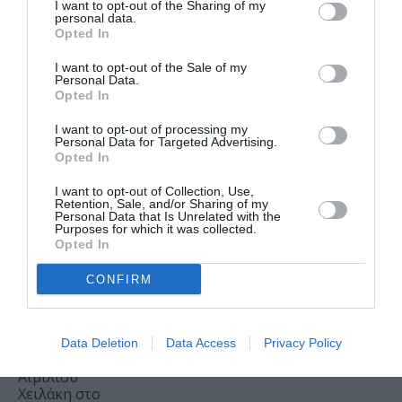
I want to opt-out of the Sharing of my
personal data.
Η Μουσική
Opted In
Τεχνόπολη
2026
I want to opt-out of the Sale of my
Personal Data.
υποδέχεται
Opted In
έναν
δυναμικό
I want to opt-out of processing my
Personal Data for Targeted Advertising.
συναυλιακό
Opted In
Σεπτέμβριο!
I want to opt-out of Collection, Use,
Retention, Sale, and/or Sharing of my
Personal Data that Is Unrelated with the
ΘΕΑΤΡΟ - ΧΟΡΟΣ /
Purposes for which it was collected.
ΝΕΑ
06.08.2026 | 17.26
Opted In
Ο Θάνατος και
η Κόρη, του
CONFIRM
Άριελ
Ντόρφμαν σε
σκηνοθεσία
Μανώλη
Data Deletion
Data Access
Privacy Policy
Δούνια και
Αιμίλιου
Χειλάκη στο