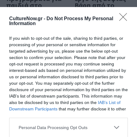
παιδιά στο
Βάρη από το
Μουσείο
Ίδρυμα Β. και Ε.
Σύγχρονης
Γουλανδρή
CultureNow.gr -
Do Not Process My Personal
Information
Τέχνης στην
Άνδρο
If you wish to opt-out of the sale, sharing to third parties, or
processing of your personal or sensitive information for
targeted advertising by us, please use the below opt-out
section to confirm your selection. Please note that after your
opt-out request is processed you may continue seeing
interest-based ads based on personal information utilized by
Τελευταία
us or personal information disclosed to third parties prior to
your opt-out. You may separately opt-out of the further
νέα
disclosure of your personal information by third parties on the
IAB’s list of downstream participants. This information may
also be disclosed by us to third parties on the
IAB’s List of
Downstream Participants
that may further disclose it to other
third parties.
Personal Data Processing Opt Outs
ΜΟΥΣΙΚΗ / ΜΟΥΣΙΚΑ
ΝΕΑ
06.08.2026 | 18.01