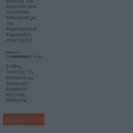
Μήδεια, του
Ευριπίδη από
τον Nikita
Milivojević με
την
Καρυοφυλλιά
Καραμπέτη
στην Κρήτη
ΒΙΒΛΙΟ /
ΣΥΝΕΝΤΕΥΞΕΙΣ
06.08.2026 | 15.51
Στάθης
Γκότσης: Το
Μουσείο ως
Δυναμικό
Εργαλείο
Κριτικής
Μάθησης
Δες όλα τα νέα
❯