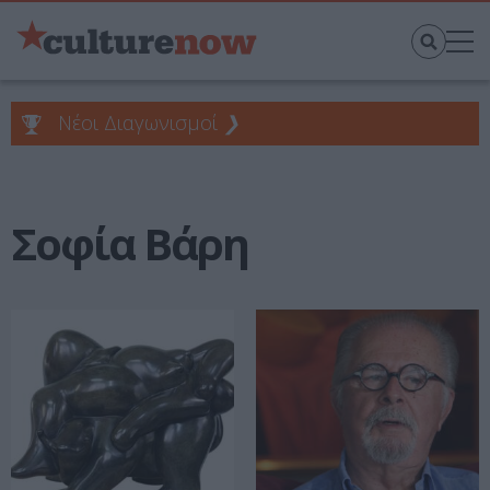
Νέοι Διαγωνισμοί
❯
Σοφία Βάρη