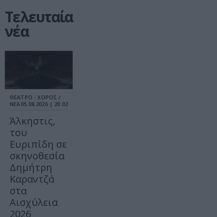
Τελευταία
νέα
ΘΕΑΤΡΟ - ΧΟΡΟΣ /
ΝΕΑ
05.08.2026 | 20.02
Άλκηστις,
του
Ευριπίδη σε
σκηνοθεσία
Δημήτρη
Καραντζά
στα
Αισχύλεια
2026