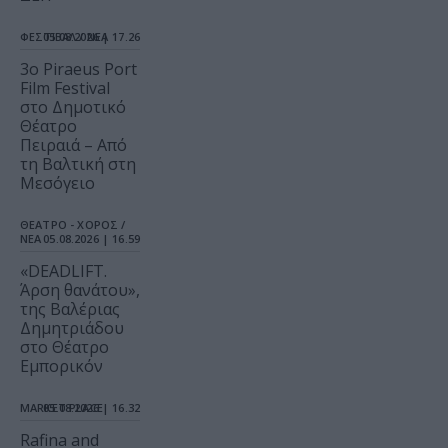
ΦΕΣΤΙΒΑΛ / ΝΕΑ
05.08.2026 | 17.26
3o Piraeus Port
Film Festival
στο Δημοτικό
Θέατρο
Πειραιά – Από
τη Βαλτική στη
Μεσόγειο
ΘΕΑΤΡΟ - ΧΟΡΟΣ /
ΝΕΑ
05.08.2026 | 16.59
«DEADLIFT.
Άρση θανάτου»,
της Βαλέριας
Δημητριάδου
στο Θέατρο
Εμπορικόν
MARKET PLACE
05.08.2026 | 16.32
Rafina and