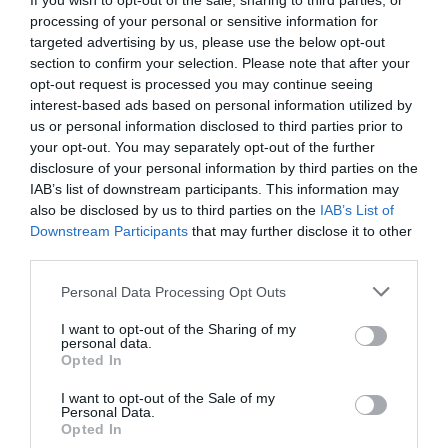
If you wish to opt-out of the sale, sharing to third parties, or
processing of your personal or sensitive information for
ΒΙΒΛΙΟ / REVIEWS
ΒΙΒΛΙΟ / ΝΕΑ
targeted advertising by us, please use the below opt-out
Σήμα Κινδύνου –
Εν ονόματι –
section to confirm your selection. Please note that after your
Αντώνης
Αντώνης
opt-out request is processed you may continue seeing
Σαμαράκης:
Σαμαράκης
interest-based ads based on personal information utilized by
Κριτική βιβλίου
us or personal information disclosed to third parties prior to
your opt-out. You may separately opt-out of the further
disclosure of your personal information by third parties on the
IAB’s list of downstream participants. This information may
also be disclosed by us to third parties on the
IAB’s List of
Downstream Participants
that may further disclose it to other
third parties.
Personal Data Processing Opt Outs
I want to opt-out of the Sharing of my
personal data.
Opted In
ΒΙΒΛΙΟ / REVIEWS
ΒΙΒΛΙΟ / ΝΕΑ
Εν ονόματι –
Δ' Λογοτεχνικός
I want to opt-out of the Sale of my
Personal Data.
Αντώνης
Διαγωνισμός
Opted In
Σαμαράκης:
«Αντώνης