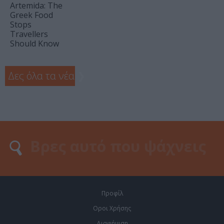
Artemida: The
Greek Food
Stops
Travellers
Should Know
Δες όλα τα νέα
❯
Προφίλ
Οροι Χρήσης
Διαφήμιση