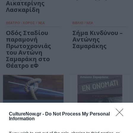
Αικατερίνης
Λασκαρίδη
ΘΕΑΤΡΟ - ΧΟΡΟΣ / ΝΕΑ
ΒΙΒΛΙΟ / ΝΕΑ
Οδός Σταδίου
Σήμα Κινδύνου –
παραμονή
Αντώνης
Πρωτοχρονιάς
Σαμαράκης
του Αντώνη
Σαμαράκη στο
Θέατρο εΦ
CultureNow.gr -
Do Not Process My Personal
Information