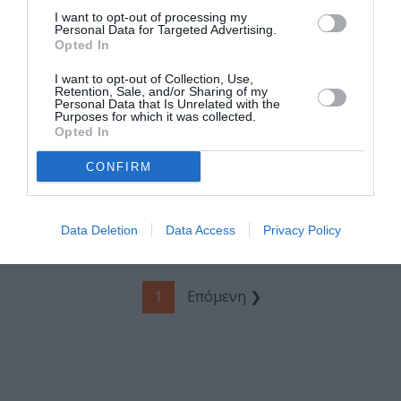
Κριτική βιβλίου
Σαμαράκης».
I want to opt-out of processing my
Personal Data for Targeted Advertising.
Ανθολογία
Opted In
διηγήματος –
Συλλογικό
I want to opt-out of Collection, Use,
Retention, Sale, and/or Sharing of my
Personal Data that Is Unrelated with the
Purposes for which it was collected.
ΘΕΑΤΡΟ - ΧΟΡΟΣ / ΝΕΑ
ΒΙΒΛΙΟ / REVIEWS
Opted In
Μάθημα
Book Review:
Ανατομίας κλπ,
Αρνούμαι –
CONFIRM
του Αντώνη
Αντώνης
Σαμαράκη στο C.
Σαμαράκης
for Circus στη
Data Deletion
Data Access
Privacy Policy
Θεσσαλονίκη
1
Επόμενη ❯