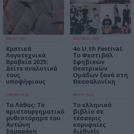
ΒΙΒΛΙΟ / ΝΕΑ
ΦΕΣΤΙΒΑΛ / ΝΕΑ
Κρατικά
4ο U_th Festival:
Λογοτεχνικά
Το Φεστιβάλ
Βραβεία 2025:
Εφηβικών
Δείτε αναλυτικά
Θεατρικών
τους
Ομάδων ξανά στη
υποψήφιους
Θεσσαλονίκη
ΣΙΝΕΜΑ / ΝΕΑ
ΒΙΒΛΙΟ / ΝΕΑ
Το Λάθος: Το
Το ελληνικό
αριστουργηματικό
βιβλίο σε
μυθιστόρημα του
τέσσερις
Αντώνη
κορυφαίες
Σαμαράκη
διεθνείς