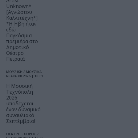
Artist
Unknown*
[Αγνώστου
Καλλιτέχνη*]
*Η Ήβη ήταν
εδώ:
Παγκόσμια
πρεμιέρα στο
Δημοτικό
Θέατρο
Πειραιά
ΜΟΥΣΙΚΗ / ΜΟΥΣΙΚΑ
ΝΕΑ
06.08.2026 | 18.01
Η Μουσική
Τεχνόπολη
2026
υποδέχεται
έναν δυναμικό
συναυλιακό
Σεπτέμβριο!
ΘΕΑΤΡΟ - ΧΟΡΟΣ /