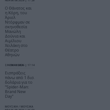
ΝΕΑ
06.08.2026 | 17.26
Ο Θάνατος και
η Κόρη, του
Άριελ
Ντόρφμαν σε
σκηνοθεσία
Μανώλη
Δούνια και
Αιμίλιου
Χειλάκη στο
Θέατρο
Αθηνών
ΣΙΝΕΜΑ / ΝΕΑ
06.08.2026 | 17.14
Εισπράξεις
πάνω από 1 δισ.
δολάρια για το
“Spider-Man:
Brand New
Day”
ΜΟΥΣΙΚΗ / ΜΟΥΣΙΚΑ
ΝΕΑ
06.08.2026 | 16.59