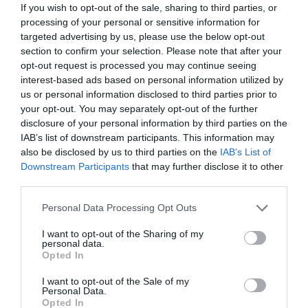
Rodeo
If you wish to opt-out of the sale, sharing to third parties, or
processing of your personal or sensitive information for
targeted advertising by us, please use the below opt-out
section to confirm your selection. Please note that after your
ΤΕΧΝΕΣ / ΝΕΑ
opt-out request is processed you may continue seeing
interest-based ads based on personal information utilized by
Art Athina
us or personal information disclosed to third parties prior to
Summer Pop Up
your opt-out. You may separately opt-out of the further
2019
disclosure of your personal information by third parties on the
IAB’s list of downstream participants. This information may
ΤΕΧΝΕΣ / ΝΕΑ
ΘΕΑΤΡΟ - ΧΟΡΟΣ / ΝΕΑ
also be disclosed by us to third parties on the
IAB’s List of
Downstream Participants
that may further disclose it to other
Ψυχοσάββατο ΙΙ:
Power game:
third parties.
Ομαδική έκθεση
Performance της
στην γκαλερί
Liliane Lijn στην
Personal Data Processing Opt Outs
Rodeo
γκαλερί Rodeo
I want to opt-out of the Sharing of my
personal data.
Opted In
I want to opt-out of the Sale of my
Personal Data.
Opted In