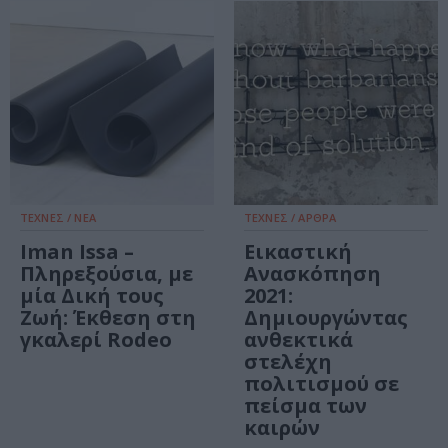
ΤΕΧΝΕΣ / ΝΕΑ
ΤΕΧΝΕΣ / ΑΡΘΡΑ
Iman Issa –
Εικαστική
Πληρεξούσια, με
Ανασκόπηση
μία Δική τους
2021:
Ζωή: Έκθεση στη
Δημιουργώντας
γκαλερί Rodeo
ανθεκτικά
στελέχη
πολιτισμού σε
πείσμα των
καιρών