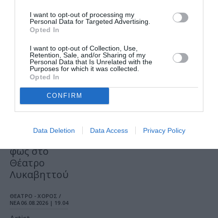
Τελευταία
I want to opt-out of processing my
νέα
Personal Data for Targeted Advertising.
Opted In
I want to opt-out of Collection, Use,
Retention, Sale, and/or Sharing of my
Personal Data that Is Unrelated with the
Purposes for which it was collected.
Opted In
ΜΟΥΣΙΚΗ / ΜΟΥΣΙΚΑ
CONFIRM
ΝΕΑ
06.08.2026 | 20.02
Σταύρος
Ξαρχάκος:
Data Deletion
Data Access
Privacy Policy
Ταξίδι στο
φως στο
Θέατρο
Λυκαβηττού
ΘΕΑΤΡΟ - ΧΟΡΟΣ /
ΝΕΑ
06.08.2026 | 19.04