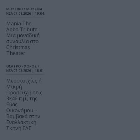
ΜΟΥΣΙΚΗ / ΜΟΥΣΙΚΑ
ΝΕΑ
07.08.2026 | 19.04
Mania The
Abba Tribute:
Μια μοναδική
συναυλία στο
Christmas
Theater
ΘΕΑΤΡΟ - ΧΟΡΟΣ /
ΝΕΑ
07.08.2026 | 18.01
Μεσοτοιχίες ή
Μικρή
Προσευχή στις
3κ46 π.μ., της
Εύας
Οικονόμου –
Βαμβακά στην
Εναλλακτική
Σκηνή ΕΛΣ