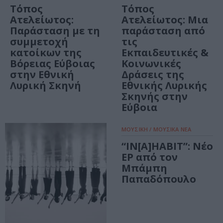
Τόπος
Τόπος
Ατελείωτος:
Ατελείωτος: Μια
Παράσταση με τη
παράσταση από
συμμετοχή
τις
κατοίκων της
Εκπαιδευτικές &
Βόρειας Εύβοιας
Κοινωνικές
στην Εθνική
Δράσεις της
Λυρική Σκηνή
Εθνικής Λυρικής
Σκηνής στην
Εύβοια
ΜΟΥΣΙΚΗ / ΜΟΥΣΙΚΑ ΝΕΑ
“IN[A]HABIT”: Νέο
EP από τον
Μπάμπη
Παπαδόπουλο