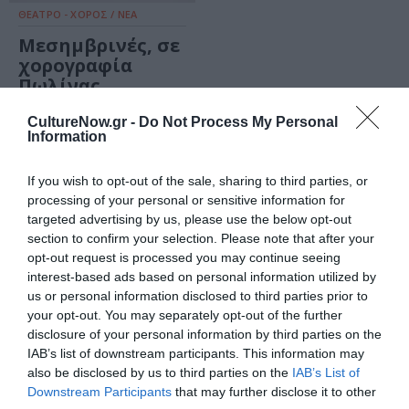
ΘΕΑΤΡΟ - ΧΟΡΟΣ / ΝΕΑ
Μεσημβρινές, σε
χορογραφία
Πωλίνας
Κρεμαστά στην
Εναλλακτική
CultureNow.gr -
Do Not Process My Personal
Information
Σκηνή της
Εθνικής Λυρικής
If you wish to opt-out of the sale, sharing to third parties, or
Σκηνής
processing of your personal or sensitive information for
targeted advertising by us, please use the below opt-out
ΘΕΜΑΤΑ / ΝΕΑ
section to confirm your selection. Please note that after your
Επιστροφή στις
opt-out request is processed you may continue seeing
αίθουσες: Το
interest-based ads based on personal information utilized by
πρόγραμμα της
us or personal information disclosed to third parties prior to
Εναλλακτικής
your opt-out. You may separately opt-out of the further
Σκηνής της ΕΛΣ
disclosure of your personal information by third parties on the
IAB’s list of downstream participants. This information may
also be disclosed by us to third parties on the
IAB’s List of
Downstream Participants
that may further disclose it to other