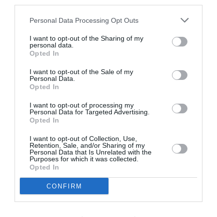
third parties.
ΘΕΑΤΡΟ - ΧΟΡΟΣ / ΝΕΑ
ΙΝ[Α]ΗΑBΙΤ, σε
Personal Data Processing Opt Outs
χορογραφία
Πωλίνας
I want to opt-out of the Sharing of my
personal data.
Κρεμαστά στο
Opted In
Σύγχρονο Θέατρο
I want to opt-out of the Sale of my
Personal Data.
ΘΕΑΤΡΟ - ΧΟΡΟΣ / ΝΕΑ
ΘΕΑΤΡΟ - ΧΟΡΟΣ / ΝΕΑ
Opted In
Βορεάδες, από
Βορεάδες, από
I want to opt-out of processing my
την ομάδα χορού
την ομάδα χορού
Personal Data for Targeted Advertising.
Creo στο Θέατρο
Creo στο Θέατρο
Opted In
Ροές
Πόρτα
I want to opt-out of Collection, Use,
Retention, Sale, and/or Sharing of my
Personal Data that Is Unrelated with the
Purposes for which it was collected.
Opted In
CONFIRM
Τελευταία