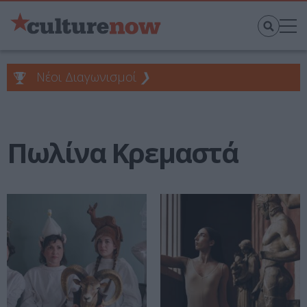
Νέοι Διαγωνισμοί
❯
Πωλίνα Κρεμαστά