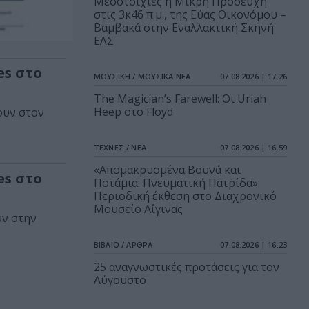
Μεσοτοιχίες ή Μικρή Προσευχή
στις 3κ46 π.μ., της Εύας Οικονόμου –
Βαμβακά στην Εναλλακτική Σκηνή
ΕΛΣ
es στο
ΜΟΥΣΙΚΗ / ΜΟΥΣΙΚΑ ΝΕΑ
07.08.2026 | 17.26
The Magician’s Farewell: Οι Uriah
Heep στο Floyd
ουν στον
ΤΕΧΝΕΣ / ΝΕΑ
07.08.2026 | 16.59
«Απομακρυσμένα Βουνά και
es στο
Ποτάμια: Πνευματική Πατρίδα»:
Περιοδική έκθεση στο Διαχρονικό
Μουσείο Αίγινας
ύν στην
ΒΙΒΛΙΟ / ΑΡΘΡΑ
07.08.2026 | 16.23
25 αναγνωστικές προτάσεις για τον
Αύγουστο