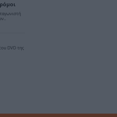
Δρόμοι
ωταγωνιστή
...
του DVD της