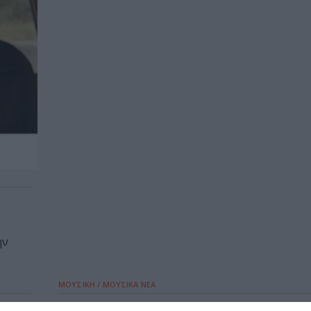
ην
ΜΟΥΣΙΚΗ / ΜΟΥΣΙΚΑ ΝΕΑ
αι Β
Block 33: Ο Παύλος Παυλίδης και οι