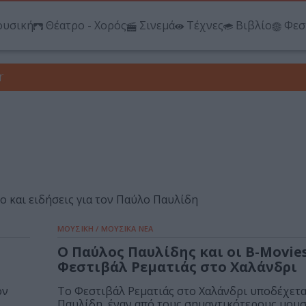
υσική
Θέατρο - Χορός
Σινεμά
Τέχνες
Βιβλίο
Φεσ
r
eo και ειδήσεις για τον Παύλο Παυλίδη
ΜΟΥΣΙΚΗ / ΜΟΥΣΙΚΑ ΝΕΑ
Ο Παύλος Παυλίδης και οι B-Movie
Φεστιβάλ Ρεματιάς στο Χαλάνδρι
ον
Το Φεστιβάλ Ρεματιάς στο Χαλάνδρι υποδέχετα
Παυλίδη, έναν από τους σημαντικότερους μουσι