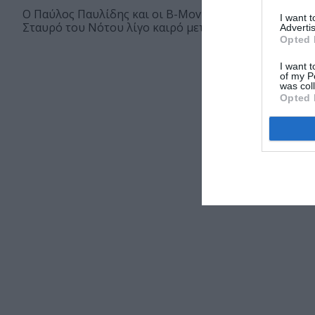
Ο Παύλος Παυλίδης και οι B-Movies επιστρέφουν στο
I want 
Σταυρό του Νότου λίγο καιρό μετά...
Advertis
Opted 
I want t
of my P
was col
Opted 