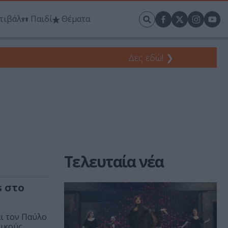
τιβάλ
Παιδί
Θέματα
Δες εδώ!
❯
Τελευταία νέα
s στο
ι τον Παύλο
κούς...