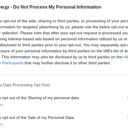
επιστρέφουν
w.gr -
Do Not Process My Personal Information
αυτό
Ο Παύλος Παυλίδης και οι B - Movies επιστρέφ
αγαπημένη τους Θεσσαλονίκη, για...
to opt-out of the sale, sharing to third parties, or processing of your per
formation for targeted advertising by us, please use the below opt-out s
r selection. Please note that after your opt-out request is processed y
ARCHIVE CONTENT
eing interest-based ads based on personal information utilized by us or
e
Συναυλία Παύλου Παυλίδη
disclosed to third parties prior to your opt-out. You may separately opt-
losure of your personal information by third parties on the IAB’s list of
με το
Την Τρίτη 29 Ιουνίου ο Παύλος Παυλίδης και ο
. This information may also be disclosed by us to third parties on the
IA
θα βρεθούν...
Participants
that may further disclose it to other third parties.
ΜΟΥΣΙΚΗ / ΜΟΥΣΙΚΑ ΝΕΑ
Ο Παύλος Παυλίδης στο Σταυρό το
l Data Processing Opt Outs
Ο Παύλος Παυλίδης και οι B-Movies επιστρέφο
Σταυρό του Νότου λίγο καιρό μετά...
ovies
o opt-out of the Sharing of my personal data.
In
o opt-out of the Sale of my Personal Data.
In