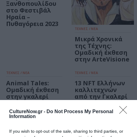
Ξανθοπουλίδου
στο Φεστιβάλ
Ηραία –
Πυθαγόρεια 2023
ΤΕΧΝΕΣ / ΝΕΑ
Μικρά Χρονικά
της Τέχνης:
Ομαδική έκθεση
στην ArteVisione
ΤΕΧΝΕΣ / ΝΕΑ
ΤΕΧΝΕΣ / ΝΕΑ
Animal Tales:
13 NFT Ελλήνων
Ομαδική έκθεση
καλλιτεχνών
στην γκαλερί
από την Γκαλερί
Ζουμπουλάκη
Ζουμπουλάκη
CultureNow.gr -
Do Not Process My Personal
Information
ΤΕΧΝΕΣ / ΝΕΑ
Cheapart 2022 |
If you wish to opt-out of the sale, sharing to third parties, or
Desire for Art: