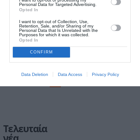
Personal Data for Targeted Advertising.
Opted In
ΤΕΧΝΕΣ / ΝΕΑ
Νέα από το
I want to opt-out of Collection, Use,
Retention, Sale, and/or Sharing of my
ατελιέ –
Personal Data that Is Unrelated with the
Επιβεβαιώνοντας
Purposes for which it was collected.
Opted In
τη ζωή: Ομαδική
έκθεση στην
CONFIRM
γκαλερί
Ζουμπουλάκη
Data Deletion
Data Access
Privacy Policy
1
Επόμενη ❯
Τελευταία
νέα