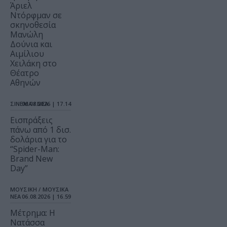
Άριελ
Ντόρφμαν σε
σκηνοθεσία
Μανώλη
Δούνια και
Αιμίλιου
Χειλάκη στο
Θέατρο
Αθηνών
ΣΙΝΕΜΑ / ΝΕΑ
06.08.2026 | 17.14
Εισπράξεις
πάνω από 1 δισ.
δολάρια για το
“Spider-Man:
Brand New
Day”
ΜΟΥΣΙΚΗ / ΜΟΥΣΙΚΑ
ΝΕΑ
06.08.2026 | 16.59
Μέτρημα: Η
Νατάσσα