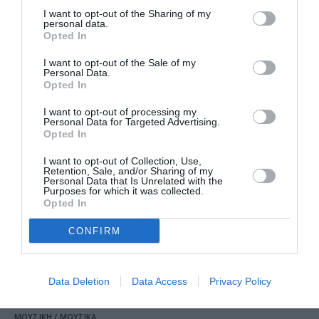
το Τμήμα
I want to opt-out of the Sharing of my
Θεατρικών
personal data.
Σπουδών
Opted In
Ναυπλίου
I want to opt-out of the Sale of my
Personal Data.
Opted In
❮ Προηγούμενη
2
I want to opt-out of processing my
Personal Data for Targeted Advertising.
Opted In
I want to opt-out of Collection, Use,
Retention, Sale, and/or Sharing of my
Personal Data that Is Unrelated with the
Τελευταία
Purposes for which it was collected.
Opted In
νέα
CONFIRM
Data Deletion
Data Access
Privacy Policy
ΜΟΥΣΙΚΗ / ΜΟΥΣΙΚΑ