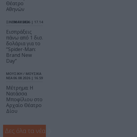
Θέατρο
Αθηνών
ΣΙΝΕΜΑ / ΝΕΑ
06.08.2026 | 17.14
Εισπράξεις
πάνω από 1 δισ.
δολάρια για το
“Spider-Man:
Brand New
Day”
ΜΟΥΣΙΚΗ / ΜΟΥΣΙΚΑ
ΝΕΑ
06.08.2026 | 16.59
Μέτρημα: Η
Νατάσσα
Μποφίλιου στο
Αρχαίο Θέατρο
Δίου
Δες όλα τα νέα
❯