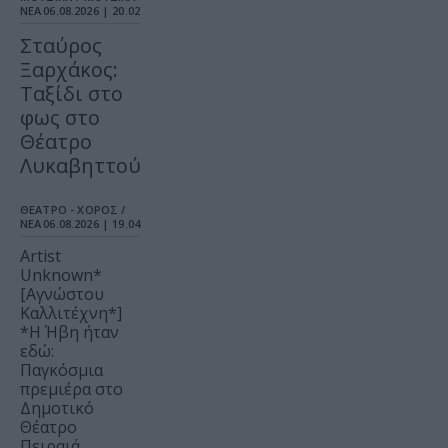
ΝΕΑ
06.08.2026 | 20.02
Σταύρος
Ξαρχάκος:
Ταξίδι στο
φως στο
Θέατρο
Λυκαβηττού
ΘΕΑΤΡΟ - ΧΟΡΟΣ /
ΝΕΑ
06.08.2026 | 19.04
Artist
Unknown*
[Αγνώστου
Καλλιτέχνη*]
*Η Ήβη ήταν
εδώ:
Παγκόσμια
πρεμιέρα στο
Δημοτικό
Θέατρο
Πειραιά