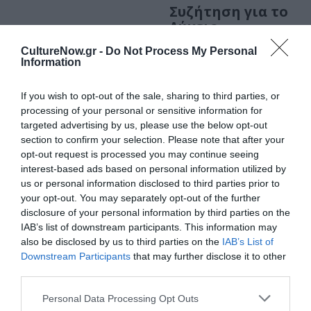
Συζήτηση για το
Λύκειο
Επιδαύρου στη
CultureNow.gr -
Do Not Process My Personal
Δραματική Σχολή
Information
του ΚΘΒΕ
If you wish to opt-out of the sale, sharing to third parties, or
ΘΕΜΑΤΑ / ΝΕΑ
processing of your personal or sensitive information for
Σχεδιάζοντας το
targeted advertising by us, please use the below opt-out
Λύκειον
section to confirm your selection. Please note that after your
Επιδαύρου:
opt-out request is processed you may continue seeing
interest-based ads based on personal information utilized by
Πρώτη
us or personal information disclosed to third parties prior to
συνάντηση με
your opt-out. You may separately opt-out of the further
την τοπική
disclosure of your personal information by third parties on the
κοινωνία
IAB’s list of downstream participants. This information may
also be disclosed by us to third parties on the
IAB’s List of
ΘΕΜΑΤΑ / ΝΕΑ
Downstream Participants
that may further disclose it to other
«Λύκειο
third parties.
Επιδαύρου»:
Εκδήλωση από
Personal Data Processing Opt Outs