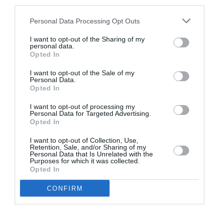
νέα
third parties.
Personal Data Processing Opt Outs
I want to opt-out of the Sharing of my
personal data.
Opted In
I want to opt-out of the Sale of my
ΘΕΑΤΡΟ - ΧΟΡΟΣ /
Personal Data.
ΝΕΑ
05.08.2026 | 20.02
Opted In
Άλκηστις,
I want to opt-out of processing my
του
Personal Data for Targeted Advertising.
Ευριπίδη σε
Opted In
σκηνοθεσία
I want to opt-out of Collection, Use,
Δημήτρη
Retention, Sale, and/or Sharing of my
Καραντζά
Personal Data that Is Unrelated with the
Purposes for which it was collected.
στα
Opted In
Αισχύλεια
CONFIRM
2026
ΦΕΣΤΙΒΑΛ / ΝΕΑ
05.08.2026 | 19.04