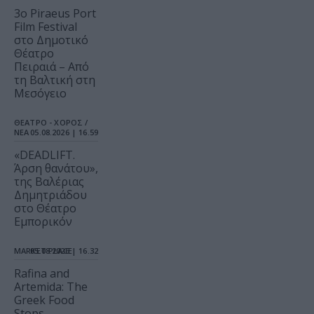
3o Piraeus Port
Film Festival
στο Δημοτικό
Θέατρο
Πειραιά – Από
τη Βαλτική στη
Μεσόγειο
ΘΕΑΤΡΟ - ΧΟΡΟΣ /
ΝΕΑ
05.08.2026 | 16.59
«DEADLIFT.
Άρση θανάτου»,
της Βαλέριας
Δημητριάδου
στο Θέατρο
Εμπορικόν
MARKET PLACE
05.08.2026 | 16.32
Rafina and
Artemida: The
Greek Food
Stops