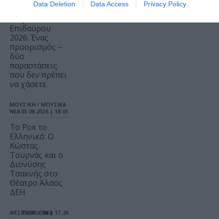
Data Deletion
Data Access
Privacy Policy
Φεστιβάλ
Αθηνών
Επιδαύρου
2026: Ένας
προορισμός –
δύο
παραστάσεις
που δεν πρέπει
να χάσετε
ΜΟΥΣΙΚΗ / ΜΟΥΣΙΚΑ
ΝΕΑ
05.08.2026 | 18.01
Το Ροκ το
Ελληνικό: Ο
Κώστας
Τουρνάς και ο
Διονύσης
Τσακνής στο
Θέατρο Άλσος
ΔΕΗ
ΦΕΣΤΙΒΑΛ / ΝΕΑ
05.08.2026 | 17.26