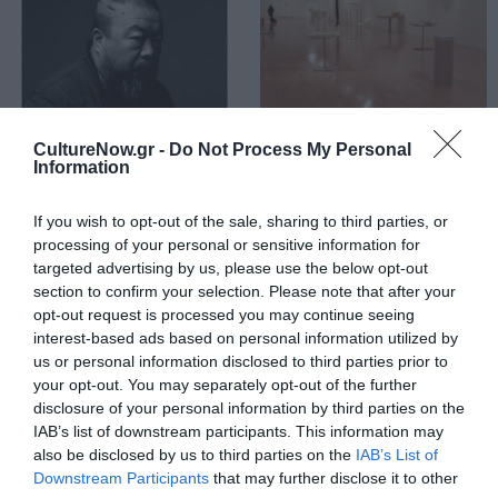
CultureNow.gr -
Do Not Process My Personal
Information
ΤΕΧΝΕΣ / REVIEWS
ΤΕΧΝΕΣ / REVIEWS
Ai Weiwei at
Ανθρώπινα ίχνη
If you wish to opt-out of the sale, sharing to third parties, or
Cycladic: Η "Σκιά"
& μορφές στο
processing of your personal or sensitive information for
ανάμεσα στην
Μουσείο
targeted advertising by us, please use the below opt-out
Ελλάδα και την
Μπενάκη
section to confirm your selection. Please note that after your
Ευρώπη
opt-out request is processed you may continue seeing
interest-based ads based on personal information utilized by
us or personal information disclosed to third parties prior to
your opt-out. You may separately opt-out of the further
disclosure of your personal information by third parties on the
IAB’s list of downstream participants. This information may
also be disclosed by us to third parties on the
IAB’s List of
Τελευταία
Downstream Participants
that may further disclose it to other