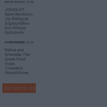
ΝΕΑ
05.08.2026 | 16.59
«DEADLIFT.
Άρση θανάτου»,
της Βαλέριας
Δημητριάδου
στο Θέατρο
Εμπορικόν
MARKET PLACE
05.08.2026 | 16.32
Rafina and
Artemida: The
Greek Food
Stops
Travellers
Should Know
Δες όλα τα νέα
❯