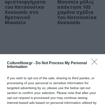
αριστουργήματα
Μουσείο μόλις
του Κατσουσίκα
απέκτησε 103
Χοκουσάι στο
χαμένα σχέδια
Βρετανικό
του Κατσουσίκα
Μουσείο
Χοκουσάι
Τελευταία
CultureNow.gr -
Do Not Process My Personal
νέα
Information
If you wish to opt-out of the sale, sharing to third parties, or
processing of your personal or sensitive information for
targeted advertising by us, please use the below opt-out
section to confirm your selection. Please note that after your
opt-out request is processed you may continue seeing
ΘΕΑΤΡΟ - ΧΟΡΟΣ /
ΝΕΑ
05.08.2026 | 20.02
interest-based ads based on personal information utilized by