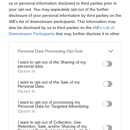
us or personal information disclosed to third parties prior to
Άλκηστις,
your opt-out. You may separately opt-out of the further
του
disclosure of your personal information by third parties on the
Ευριπίδη σε
IAB’s list of downstream participants. This information may
σκηνοθεσία
also be disclosed by us to third parties on the
IAB’s List of
Δημήτρη
Downstream Participants
that may further disclose it to other
Καραντζά
third parties.
στα
Personal Data Processing Opt Outs
Αισχύλεια
2026
I want to opt-out of the Sharing of my
personal data.
Opted In
ΦΕΣΤΙΒΑΛ / ΝΕΑ
05.08.2026 | 19.04
I want to opt-out of the Sale of my
Φεστιβάλ
Personal Data.
Αθηνών
Opted In
Επιδαύρου
2026: Ένας
I want to opt-out of processing my
προορισμός –
Personal Data for Targeted Advertising.
δύο
Opted In
παραστάσεις
που δεν πρέπει
I want to opt-out of Collection, Use,
Retention, Sale, and/or Sharing of my
να χάσετε