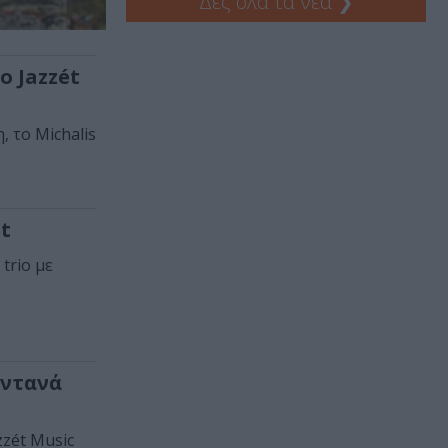
Δες όλα τα νέα
❯
ο Jazzét
, το Michalis
ét
 trio με
ωντανά
zzét Music