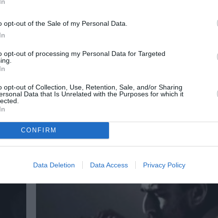
In
o opt-out of the Sale of my Personal Data.
In
to opt-out of processing my Personal Data for Targeted
ing.
c
In
o opt-out of Collection, Use, Retention, Sale, and/or Sharing
ersonal Data that Is Unrelated with the Purposes for which it
κό
lected.
In
CONFIRM
Data Deletion
Data Access
Privacy Policy