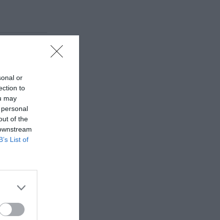
ο Jazzét
zzét Music
sonal or
ection to
ou may
 personal
out of the
 downstream
B’s List of