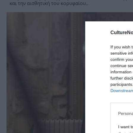
και την αισθητική του κορυφαίου...
CultureNo
If you wish 
sensitive in
confirm you
continue se
information 
further disc
participants
Downstream 
Persona
I want t