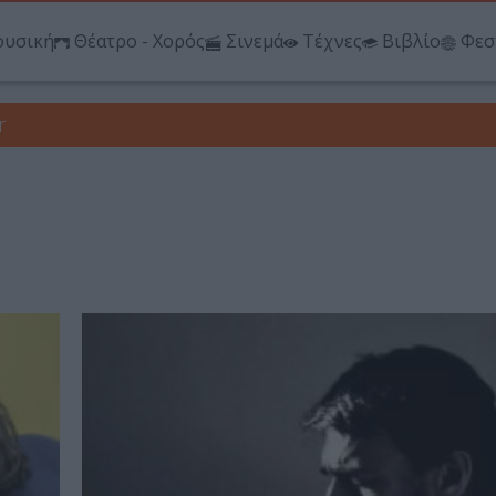
υσική
Θέατρο - Χορός
Σινεμά
Τέχνες
Βιβλίο
Φεσ
r