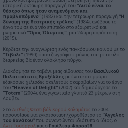
χρόνο και πραγματική δράση στη σκηνή. Μετά την
ιστορική οκτάωρη παραγωγή του
“Αυτό είναι το
θέατρο όπως ήταν αναμενόμενο και
προβλεπόμενο”
(1982) και την τετράωρη παραγωγή
“Η
δύναμη της θεατρικής τρέλας”
(1984), ανέβασε το
έργο του σε ένα νέο επίπεδο στο εξαιρετικό και
μνημειακό
“Όρος Όλυμπος”
, μια 24ωρη παράσταση
(2015).
Κέρδισε την αναγνώριση ενός παγκόσμιου κοινού με το
“Τίβολι”
(1990) όπου ζωγράφισε μόνος του με στυλό
διαρκείας Bic έναν ολόκληρο πύργο.
Διακόσμησε το ταβάνι μιας αίθουσας του
Βασιλικού
Παλατιού στις Βρυξέλλες
με ένα εκατομμύριο
εξακόσιες χιλιάδες σκελετούς σκαραβαίων για το έργο
του
“Heaven of Delight”
(2002) και δημιούργησε το
“Totem”
(2004), ένα γιγαντιαίο γλυπτό 23 μέτρων στη
Λουβέν.
Στο
Διεθνές Φεστιβάλ Χορού Καλαμάτας
το 2004
παρουσίασε μια εγκατάσταση/χοροθέατρο το
“Άγγελος
του θανάτου”
που συναντώνται ιδιότυπα ο ίδιος, ο
Άντι Γουόρχολ
και ο
Γουίλιαμ Φόρσαϊθ
.