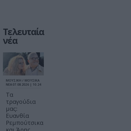
Τελευταία
νέα
ΜΟΥΣΙΚΗ / ΜΟΥΣΙΚΑ
ΝΕΑ
07.08.2026 | 10.24
Τα
τραγούδια
μας:
Ευανθία
Ρεμπούτσικα
και Άρης