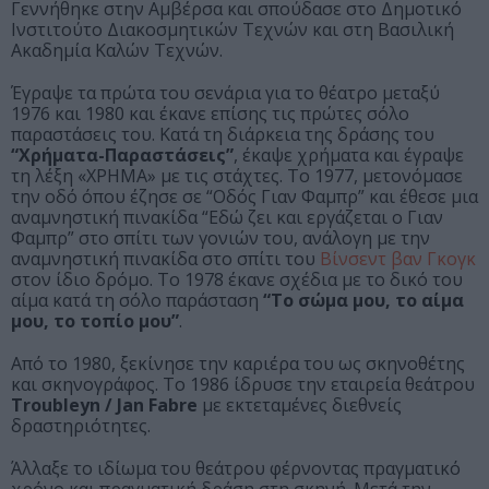
Γεννήθηκε στην Αμβέρσα και σπούδασε στο Δημοτικό
Ινστιτούτο Διακοσμητικών Τεχνών και στη Βασιλική
Ακαδημία Καλών Τεχνών.
Έγραψε τα πρώτα του σενάρια για το θέατρο μεταξύ
1976 και 1980 και έκανε επίσης τις πρώτες σόλο
παραστάσεις του. Κατά τη διάρκεια της δράσης του
“Χρήματα-Παραστάσεις”
, έκαψε χρήματα και έγραψε
τη λέξη «ΧΡΗΜΑ» με τις στάχτες. Το 1977, μετονόμασε
την οδό όπου έζησε σε “Οδός Γιαν Φαμπρ” και έθεσε μια
αναμνηστική πινακίδα “Εδώ ζει και εργάζεται ο Γιαν
Φαμπρ” στο σπίτι των γονιών του, ανάλογη με την
αναμνηστική πινακίδα στο σπίτι του
Βίνσεντ βαν Γκογκ
στον ίδιο δρόμο. Το 1978 έκανε σχέδια με το δικό του
αίμα κατά τη σόλο παράσταση
“Το σώμα μου, το αίμα
μου, το τοπίο μου”
.
Από το 1980, ξεκίνησε την καριέρα του ως σκηνοθέτης
και σκηνογράφος. Το 1986 ίδρυσε την εταιρεία θεάτρου
Troubleyn / Jan Fabre
με εκτεταμένες διεθνείς
δραστηριότητες.
Άλλαξε το ιδίωμα του θεάτρου φέρνοντας πραγματικό