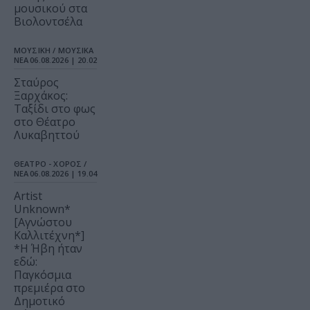
μουσικού στα
Βιολοντσέλα
ΜΟΥΣΙΚΗ / ΜΟΥΣΙΚΑ
ΝΕΑ
06.08.2026 | 20.02
Σταύρος
Ξαρχάκος:
Ταξίδι στο φως
στο Θέατρο
Λυκαβηττού
ΘΕΑΤΡΟ - ΧΟΡΟΣ /
ΝΕΑ
06.08.2026 | 19.04
Artist
Unknown*
[Αγνώστου
Καλλιτέχνη*]
*Η Ήβη ήταν
εδώ:
Παγκόσμια
πρεμιέρα στο
Δημοτικό