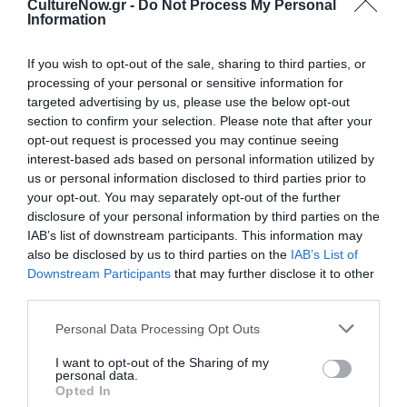
CultureNow.gr -
Do Not Process My Personal
Information
ΘΕΑΤΡΟ - ΧΟΡΟΣ / ΝΕΑ
If you wish to opt-out of the sale, sharing to third parties, or
Jan Fabre: Αυτό
processing of your personal or sensitive information for
είναι θέατρο
targeted advertising by us, please use the below opt-out
όπως θα
section to confirm your selection. Please note that after your
ελπίζαμε και
opt-out request is processed you may continue seeing
όπως θα
interest-based ads based on personal information utilized by
περιμέναμε να
us or personal information disclosed to third parties prior to
είναι: Στο
your opt-out. You may separately opt-out of the further
Μέγαρο
disclosure of your personal information by third parties on the
ΘΕΑΤΡΟ - ΧΟΡΟΣ / ΝΕΑ
Μουσικής
IAB’s list of downstream participants. This information may
Αθηνών
Mount Olympus –
also be disclosed by us to third parties on the
IAB’s List of
To glorify the
Downstream Participants
that may further disclose it to other
cult of tragedy,
third parties.
του Jan Fabre στο
Personal Data Processing Opt Outs
Μέγαρο
Μουσικής
I want to opt-out of the Sharing of my
Θεσσαλονίκης
personal data.
Opted In