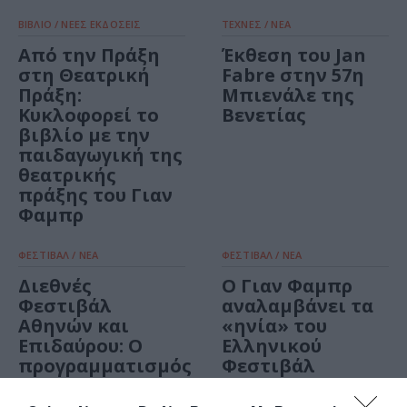
ΒΙΒΛΙΟ / ΝΕΕΣ ΕΚΔΟΣΕΙΣ
ΤΕΧΝΕΣ / ΝΕΑ
Από την Πράξη
Έκθεση του Jan
στη Θεατρική
Fabre στην 57η
Πράξη:
Μπιενάλε της
Κυκλοφορεί το
Βενετίας
βιβλίο με την
παιδαγωγική της
θεατρικής
πράξης του Γιαν
Φαμπρ
ΦΕΣΤΙΒΑΛ / ΝΕΑ
ΦΕΣΤΙΒΑΛ / ΝΕΑ
Διεθνές
Ο Γιαν Φαμπρ
Φεστιβάλ
αναλαμβάνει τα
Αθηνών και
«ηνία» του
Επιδαύρου: Ο
Ελληνικού
προγραμματισμός
Φεστιβάλ
του Jan Fabre για
τα επόμενα έτη