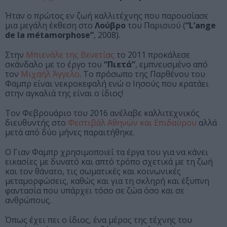
Ήταν ο πρώτος εν ζωή καλλιτέχνης που παρουσίασε
μια μεγάλη έκθεση στο
Λούβρο
του Παρισιού (
“L’ange
de la métamorphose”
, 2008).
Στην
Μπιενάλε της Βενετίας
το 2011 προκάλεσε
σκάνδαλο με το έργο του
“Πιετά”
, εμπνευσμένο από
τον
Μιχαήλ Άγγελο
. Το πρόσωπο της Παρθένου του
Φαμπρ είναι νεκροκεφαλή ενώ ο Ιησούς που κρατάει
στην αγκαλιά της είναι ο ίδιος!
Τον Φεβρουάριο του 2016 ανέλαβε καλλιτεχνικός
διευθυντής στο
Φεστιβάλ Αθηνών και Επιδαύρου
αλλά
μετά από δύο μήνες παραιτήθηκε.
Ο Γιαν Φαμπρ χρησιμοποιεί τα έργα του για να κάνει
εικασίες με δυνατό και απτό τρόπο σχετικά με τη ζωή
και τον θάνατο, τις σωματικές και κοινωνικές
μεταμορφώσεις, καθώς και για τη σκληρή και έξυπνη
φαντασία που υπάρχει τόσο σε ζώα όσο και σε
ανθρώπους.
Όπως έχει πει ο ίδιος, ένα μέρος της τέχνης του