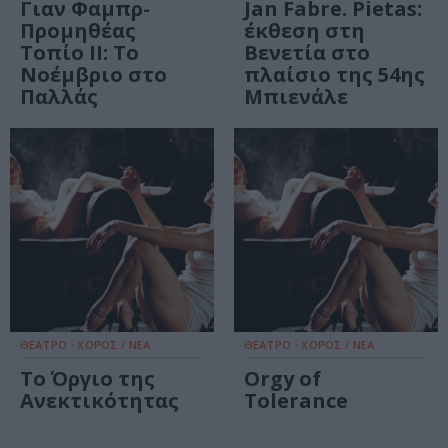
Γιαν Φαμπρ-
Jan Fabre. Pietas:
Προμηθέας
έκθεση στη
Τοπίο ΙΙ: Το
Βενετία στο
Νοέμβριο στο
πλαίσιο της 54ης
Παλλάς
Μπιενάλε
ΘΕΑΤΡΟ - ΧΟΡΟΣ / ΝΕΑ
ΘΕΑΤΡΟ - ΧΟΡΟΣ / ΝΕΑ
Το Όργιο της
Orgy of
Ανεκτικότητας
Tolerance