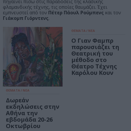
πηγαίνει πίσω στις παραδόσεις της κλασικής
φλαμανδικής τέχνης, τις οποίες θαυμάζει. Έχει
εμπνευστεί από τον
Πέτερ Πάουλ Ρούμπενς
και τον
Γιάκομπ Γιόρντενς
.
ΘΕΜΑΤΑ / ΝΕΑ
Ο Γιαν Φαμπρ
παρουσιάζει τη
Θεατρική του
μέθοδο στο
Θέατρο Τέχνης
Καρόλου Κουν
ΘΕΜΑΤΑ / ΝΕΑ
Δωρεάν
εκδηλώσεις στην
Αθήνα την
εβδομάδα 20-26
Οκτωβρίου