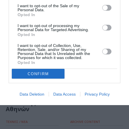
ΤΕΧΝΕΣ / ΝΕΑ
I want to opt-out of the Sale of my
Personal Data.
Jan Fabre. Pietas:
Opted In
Έκθεση στο
Parkloods στην
I want to opt-out of processing my
Personal Data for Targeted Advertising.
Αμβέρσα
Opted In
I want to opt-out of Collection, Use,
Retention, Sale, and/or Sharing of my
Personal Data that Is Unrelated with the
Purposes for which it was collected.
ΘΕΑΤΡΟ - ΧΟΡΟΣ / ΝΕΑ
Opted In
Jan Fabre: Η
CONFIRM
δύναμη της
θεατρικής
τρέλας στο
Data Deletion
Data Access
Privacy Policy
Μέγαρο
Μουσικής
Αθηνών
ΤΕΧΝΕΣ / ΝΕΑ
ARCHIVE CONTENT