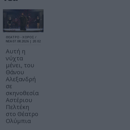
ΘΕΑΤΡΟ - ΧΟΡΟΣ /
ΝΕΑ
07.08.2026 | 20.02
Αυτή η
νύχτα
μένει, του
Θάνου
Αλεξανδρή
σε
σκηνοθεσία
Αστέριου
Πελτέκη
στο Θέατρο
Ολύμπια