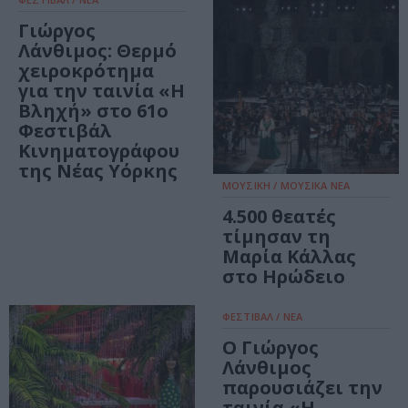
Γιώργος
Λάνθιμος: Θερμό
χειροκρότημα
για την ταινία «H
Βληχή» στο 61ο
Φεστιβάλ
Κινηματογράφου
της Νέας Υόρκης
ΜΟΥΣΙΚΗ / ΜΟΥΣΙΚΑ ΝΕΑ
4.500 θεατές
τίμησαν τη
Μαρία Κάλλας
στο Ηρώδειο
ΦΕΣΤΙΒΑΛ / ΝΕΑ
Ο Γιώργος
Λάνθιμος
παρουσιάζει την
ταινία «H