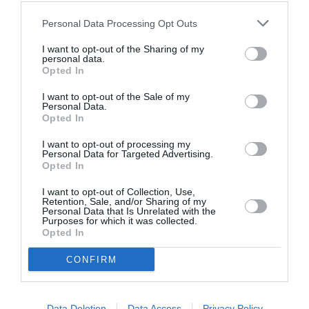
Personal Data Processing Opt Outs
I want to opt-out of the Sharing of my
personal data.
ΘΕΜΑΤΑ / ΝΕΑ
ΜΟΥΣΙΚΗ / ΜΟΥΣΙΚΑ ΝΕΑ
Opted In
Κρατική
Η Κάλλας στο
I want to opt-out of the Sale of my
Ορχήστρα
Ηρώδειο: Γκαλά
Personal Data.
Αθηνών: Το
όπερας με την
Opted In
καλλιτεχνικό
Ορχήστρα της
πρόγραμμα 2023-
Εθνικής Λυρικής
I want to opt-out of processing my
Personal Data for Targeted Advertising.
2024
Σκηνής
Opted In
I want to opt-out of Collection, Use,
ΘΕΜΑΤΑ / ΝΕΑ
Retention, Sale, and/or Sharing of my
Personal Data that Is Unrelated with the
Εθνική Λυρική
Purposes for which it was collected.
Σκηνή: Ο Χαρίτων
Opted In
Σταυρόπουλος
είναι ο νέος
CONFIRM
Πρόεδρος του
Διοικητικού
Συμβουλίου
Data Deletion
Data Access
Privacy Policy