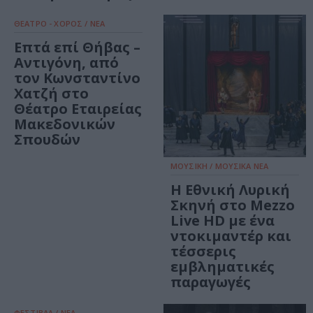
ΘΕΑΤΡΟ - ΧΟΡΟΣ / ΝΕΑ
Επτά επί Θήβας –
Αντιγόνη, από
τον Κωνσταντίνο
Χατζή στο
Θέατρο Εταιρείας
Μακεδονικών
Σπουδών
ΜΟΥΣΙΚΗ / ΜΟΥΣΙΚΑ ΝΕΑ
Η Εθνική Λυρική
Σκηνή στο Mezzo
Live HD με ένα
ντοκιμαντέρ και
τέσσερις
εμβληματικές
παραγωγές
ΦΕΣΤΙΒΑΛ / ΝΕΑ