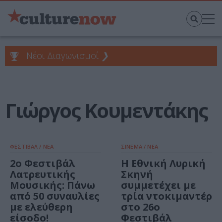
Νέοι Διαγωνισμοί
❯
Γιώργος Κουμεντάκης
ΦΕΣΤΙΒΑΛ / ΝΕΑ
ΣΙΝΕΜΑ / ΝΕΑ
2ο Φεστιβάλ
Η Εθνική Λυρική
Λατρευτικής
Σκηνή
Μουσικής: Πάνω
συμμετέχει με
από 50 συναυλίες
τρία ντοκιμαντέρ
με ελεύθερη
στο 26ο
είσοδο!
Φεστιβάλ