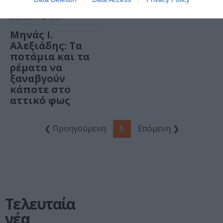
ΜΟΥΣΙΚΗ / ΑΡΘΡΑ
Mηνάς Ι.
Αλεξιάδης: Τα
ποτάμια και τα
ρέματα να
ξαναβγούν
κάποτε στο
αττικό φως
❮ Προηγούμενη
6
Επόμενη ❯
Τελευταία
νέα