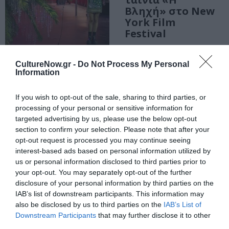
Βληχή» στο New
York Film
Festival
ΤΕΧΝΕΣ / ΝΕΑ
CultureNow.gr -
Do Not Process My Personal
The Artist on The
Information
Composer: Η
Ιωάννα
If you wish to opt-out of the sale, sharing to third parties, or
Πανταζοπούλου
processing of your personal or sensitive information for
με το “A Summer
targeted advertising by us, please use the below opt-out
Evening” στην
section to confirm your selection. Please note that after your
Εθνική Λυρική
opt-out request is processed you may continue seeing
Σκηνή
interest-based ads based on personal information utilized by
us or personal information disclosed to third parties prior to
your opt-out. You may separately opt-out of the further
disclosure of your personal information by third parties on the
IAB’s list of downstream participants. This information may
also be disclosed by us to third parties on the
IAB’s List of
Downstream Participants
that may further disclose it to other
third parties.