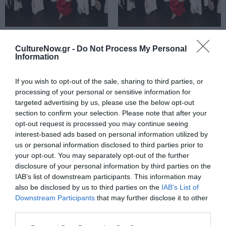
ΘΕΑΤΡΟ - ΧΟΡΟΣ / ΝΕΑ
ΘΕΑΤΡΟ - ΧΟΡΟΣ / ΝΕΑ
Κι από Σμύρνη…
Η παράσταση «Κι
CultureNow.gr -
Do Not Process My Personal
Information
Σαλονίκη, της
από Σμύρνη…
Μιμής Ντενίση
Σαλονίκη», της
από αρχές
Μιμής Ντενίση
If you wish to opt-out of the sale, sharing to third parties, or
processing of your personal or sensitive information for
Οκτωβρίου ξανά
επιστρέφει!
targeted advertising by us, please use the below opt-out
στον Ελληνικό
section to confirm your selection. Please note that after your
Κόσμο
opt-out request is processed you may continue seeing
interest-based ads based on personal information utilized by
ΘΕΑΤΡΟ - ΧΟΡΟΣ / ΚΡΙΤΙΚΕΣ -
ΘΕΑΤΡΟ - ΧΟΡΟΣ / ΝΕΑ
us or personal information disclosed to third parties prior to
REVIEWS
Κι από Σμύρνη…
your opt-out. You may separately opt-out of the further
«Κι από Σμύρνη…
Σαλονίκη, της
disclosure of your personal information by third parties on the
Σαλονίκη»:
Μιμής Ντενίση
IAB’s list of downstream participants. This information may
Πίστη στο
στον Ελληνικό
also be disclosed by us to third parties on the
IAB’s List of
ιδανικό της ζωής
Downstream Participants
that may further disclose it to other
Κόσμο – Αναβολή
third parties.
ΘΕΑΤΡΟ - ΧΟΡΟΣ / ΝΕΑ
ΘΕΑΤΡΟ - ΧΟΡΟΣ / ΝΕΑ