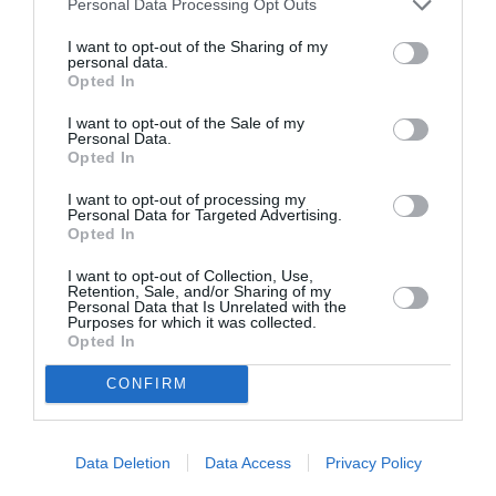
Personal Data Processing Opt Outs
Λωξάντρα, της
Λωξάντρα, της
I want to opt-out of the Sharing of my
Μαρίας
Μαρίας
personal data.
Ιορδανίδου στο
Ιορδανίδου στο
Opted In
Φεστιβάλ
Κηποθέατρο
Ηλιούπολης
Παπάγου
I want to opt-out of the Sale of my
Personal Data.
Opted In
1
Επόμενη ❯
I want to opt-out of processing my
Personal Data for Targeted Advertising.
Opted In
I want to opt-out of Collection, Use,
Retention, Sale, and/or Sharing of my
Personal Data that Is Unrelated with the
Purposes for which it was collected.
Opted In
Τελευταία
νέα
CONFIRM
Data Deletion
Data Access
Privacy Policy