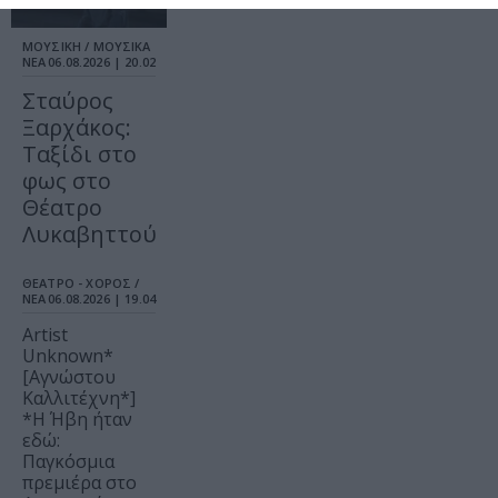
ΜΟΥΣΙΚΗ / ΜΟΥΣΙΚΑ
ΝΕΑ
06.08.2026 | 20.02
Σταύρος
Ξαρχάκος:
Ταξίδι στο
φως στο
Θέατρο
Λυκαβηττού
ΘΕΑΤΡΟ - ΧΟΡΟΣ /
ΝΕΑ
06.08.2026 | 19.04
Artist
Unknown*
[Αγνώστου
Καλλιτέχνη*]
*Η Ήβη ήταν
εδώ:
Παγκόσμια
πρεμιέρα στο