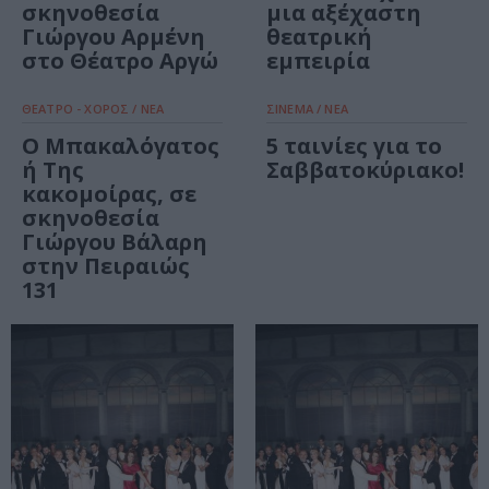
σκηνοθεσία
μια αξέχαστη
Γιώργου Αρμένη
θεατρική
στο Θέατρο Αργώ
εμπειρία
ΘΕΑΤΡΟ - ΧΟΡΟΣ / ΝΕΑ
ΣΙΝΕΜΑ / ΝΕΑ
O Μπακαλόγατος
5 ταινίες για το
ή Της
Σαββατοκύριακο!
κακομοίρας, σε
σκηνοθεσία
Γιώργου Βάλαρη
στην Πειραιώς
131