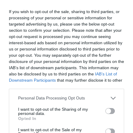
ντίβας
If you wish to opt-out of the sale, sharing to third parties, or
processing of your personal or sensitive information for
targeted advertising by us, please use the below opt-out
section to confirm your selection. Please note that after your
opt-out request is processed you may continue seeing
interest-based ads based on personal information utilized by
us or personal information disclosed to third parties prior to
your opt-out. You may separately opt-out of the further
disclosure of your personal information by third parties on the
IAB’s list of downstream participants. This information may
also be disclosed by us to third parties on the
IAB’s List of
ΜΟΥΣΙΚΗ / ΜΟΥΣΙΚΑ ΝΕΑ
ΜΟΥΣΙΚΗ / ΜΟΥΣΙΚΑ ΝΕΑ
Downstream Participants
that may further disclose it to other
Οι συναυλίες που
Επιπλέον
third parties.
δεν θέλουμε να
παράσταση για
χάσουμε τον
το αφιέρωμα στη
Personal Data Processing Opt Outs
Νοέμβριο!
Cesaria Evora
I want to opt-out of the Sharing of my
στο Gazi Live
personal data.
Opted In
I want to opt-out of the Sale of my