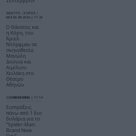
Σεπτέμβριο!
ΘΕΑΤΡΟ - ΧΟΡΟΣ /
ΝΕΑ
06.08.2026 | 17.26
Ο Θάνατος και
η Κόρη, του
Άριελ
Ντόρφμαν σε
σκηνοθεσία
Μανώλη
Δούνια και
Αιμίλιου
Χειλάκη στο
Θέατρο
Αθηνών
ΣΙΝΕΜΑ / ΝΕΑ
06.08.2026 | 17.14
Εισπράξεις
πάνω από 1 δισ.
δολάρια για το
“Spider-Man:
Brand New