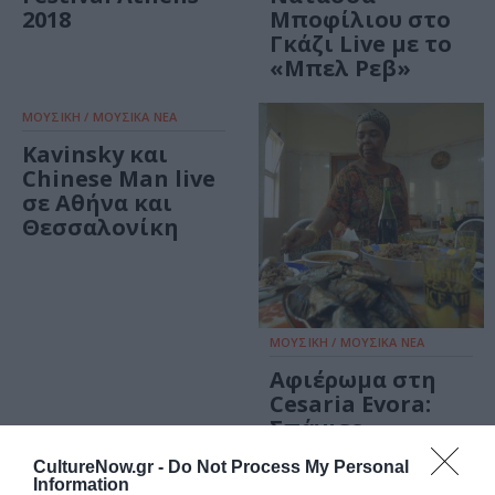
2018
Μποφίλιου στο
Γκάζι Live με το
«Μπελ Ρεβ»
ΜΟΥΣΙΚΗ / ΜΟΥΣΙΚΑ ΝΕΑ
Kavinsky και
Chinese Man live
σε Αθήνα και
Θεσσαλονίκη
ΜΟΥΣΙΚΗ / ΜΟΥΣΙΚΑ ΝΕΑ
Αφιέρωμα στη
Cesaria Evora:
Σπάνιες
φωτογραφίες της
CultureNow.gr -
Do Not Process My Personal
ξυπόλητης
Information