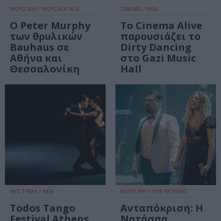
ΜΟΥΣΙΚΗ / ΜΟΥΣΙΚΑ ΝΕΑ
ΣΙΝΕΜΑ / ΝΕΑ
Ο Peter Murphy
Το Cinema Alive
των θρυλικών
παρουσιάζει το
Bauhaus σε
Dirty Dancing
Αθήνα και
στο Gazi Music
Θεσσαλονίκη
Hall
ΦΕΣΤΙΒΑΛ / ΝΕΑ
ΜΟΥΣΙΚΗ / LIVE REVIEWS
Todos Tango
Ανταπόκριση: Η
Festival Athens
Νατάσσα