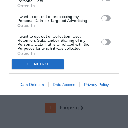
Personal Data.
Opted In
I want to opt-out of processing my
Personal Data for Targeted Advertising.
Opted In
I want to opt-out of Collection, Use,
Retention, Sale, and/or Sharing of my
Personal Data that Is Unrelated with the
Purposes for which it was collected.
ΜΟΥΣΙΚΗ / ΜΟΥΣΙΚΑ ΝΕΑ
ΜΟΥΣΙΚΗ / LIVE REVIEWS
Opted In
Αφιέρωμα στην
Michael
CONFIRM
Cesaria Evora με
Kiwanuka: Ένας
special guest την
σύγχρονος retro-
Dulce Pontes
soul καλλιτέχνης
στο Release
Data Deletion
Data Access
Privacy Policy
Athens
1
Επόμενη ❯