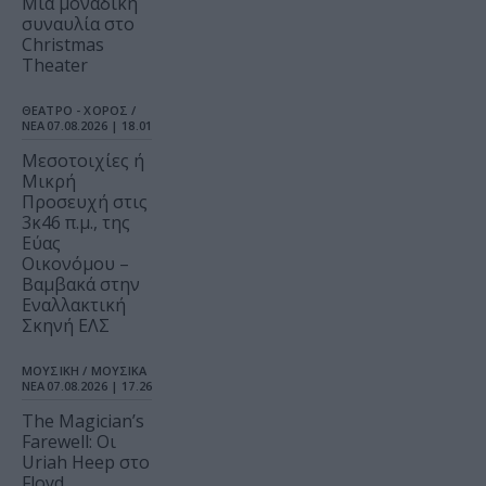
Μια μοναδική
συναυλία στο
Christmas
Theater
ΘΕΑΤΡΟ - ΧΟΡΟΣ /
ΝΕΑ
07.08.2026 | 18.01
Μεσοτοιχίες ή
Μικρή
Προσευχή στις
3κ46 π.μ., της
Εύας
Οικονόμου –
Βαμβακά στην
Εναλλακτική
Σκηνή ΕΛΣ
ΜΟΥΣΙΚΗ / ΜΟΥΣΙΚΑ
ΝΕΑ
07.08.2026 | 17.26
The Magician’s
Farewell: Οι
Uriah Heep στο
Floyd