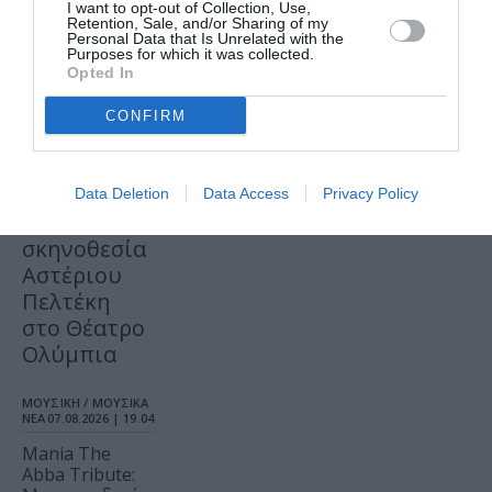
I want to opt-out of Collection, Use,
Retention, Sale, and/or Sharing of my
ΘΕΑΤΡΟ - ΧΟΡΟΣ /
Personal Data that Is Unrelated with the
ΝΕΑ
07.08.2026 | 20.02
Purposes for which it was collected.
Opted In
Αυτή η
νύχτα
CONFIRM
μένει, του
Θάνου
Αλεξανδρή
Data Deletion
Data Access
Privacy Policy
σε
σκηνοθεσία
Αστέριου
Πελτέκη
στο Θέατρο
Ολύμπια
ΜΟΥΣΙΚΗ / ΜΟΥΣΙΚΑ
ΝΕΑ
07.08.2026 | 19.04
Mania The
Abba Tribute: