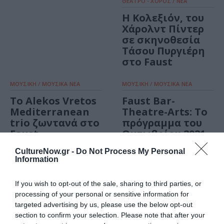
ΘΕΑΤΡΟ - ΧΟΡΟΣ / ΝΕΑ
Η Κολεξιόν, του
Χάρολντ Πίντερ
σε σκηνοθεσία
Τάσου Πυργιέρη
στο Faust
ΜΟΥΣΙΚΗ / ΜΟΥΣΙΚΑ ΝΕΑ
ΜΟΥΣΙΚΗ / ΜΟΥΣΙΚΑ ΝΕΑ
Το Alekos Vretos
Faust Bar-
Mediterranean
Theatre-Arts: Το
trio ζωντανά στο
πρόγραμμα του
Faust
Οκτωβρίου 2021
CultureNow.gr -
Do Not Process My Personal
ΜΟΥΣΙΚΗ / ΜΟΥΣΙΚΑ ΝΕΑ
ΜΟΥΣΙΚΗ / ΜΟΥΣΙΚΑ ΝΕΑ
Information
Η Ευσταθία στο
O Rous live στο
Faust
Faust!
If you wish to opt-out of the sale, sharing to third parties, or
processing of your personal or sensitive information for
targeted advertising by us, please use the below opt-out
ΘΕΜΑΤΑ / ΝΕΑ
ΘΕΜΑΤΑ / ΝΕΑ
section to confirm your selection. Please note that after your
Body as canvas:
Νέοι κύκλοι