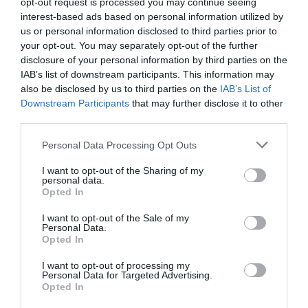
opt-out request is processed you may continue seeing
Online
σεμιναρίων από
interest-based ads based on personal information utilized by
performance lab
το Faust Culture
us or personal information disclosed to third parties prior to
με τη Ραφίκα
your opt-out. You may separately opt-out of the further
Σαουίς από το
disclosure of your personal information by third parties on the
Faust Culture
IAB’s list of downstream participants. This information may
also be disclosed by us to third parties on the
IAB’s List of
Downstream Participants
that may further disclose it to other
❮ Προηγούμενη
2
Επόμενη ❯
third parties.
Personal Data Processing Opt Outs
I want to opt-out of the Sharing of my
personal data.
Opted In
Τελευταία
I want to opt-out of the Sale of my
Personal Data.
νέα
Opted In
I want to opt-out of processing my
Personal Data for Targeted Advertising.
Opted In