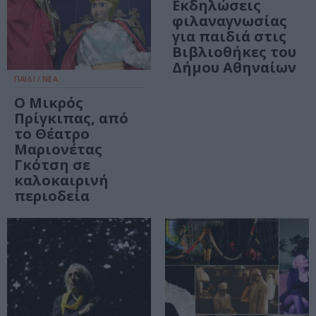
Εκδηλώσεις
φιλαναγνωσίας
για παιδιά στις
Βιβλιοθήκες του
Δήμου Αθηναίων
ΠΑΙΔΙ / ΝΕΑ
Ο Μικρός
Πρίγκιπας, από
το Θέατρο
Μαριονέτας
Γκότση σε
καλοκαιρινή
περιοδεία