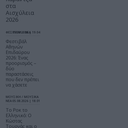
στα
Αισχύλεια
2026
ΦΕΣΤΙΒΑΛ / ΝΕΑ
05.08.2026 | 19.04
Φεστιβάλ
Αθηνών
Επιδαύρου
2026: Ένας
προορισμός –
δύο
παραστάσεις
που δεν πρέπει
να χάσετε
ΜΟΥΣΙΚΗ / ΜΟΥΣΙΚΑ
ΝΕΑ
05.08.2026 | 18.01
Το Ροκ το
Ελληνικό: Ο
Κώστας
Τουρνάς και ο