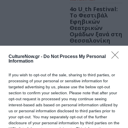
4ο U_th Festival:
Το Φεστιβάλ
Εφηβικών
Θεατρικών
Ομάδων ξανά στη
Θεσσαλονίκη
ΠΑΙΔΙ / ΝΕΑ
ΠΑΙΔΙ / ΝΕΑ
CultureNow.gr -
Do Not Process My Personal
Information
Ο Μικρός
Ο Μικρός
Πρίγκιπας, του
Πρίγκιπας, του
Αντουάν ντε
Αντουάν ντε
If you wish to opt-out of the sale, sharing to third parties, or
Σαιντ-Εξυπερύ
Σαιντ-Εξυπερύ
processing of your personal or sensitive information for
από την παιδική
από τον Μικρό
targeted advertising by us, please use the below opt-out
σκηνή Ντουέντε
Βορρά στο
section to confirm your selection. Please note that after your
opt-out request is processed you may continue seeing
στο Καφεθέατρο
Καραπάντσειο
interest-based ads based on personal information utilized by
us or personal information disclosed to third parties prior to
your opt-out. You may separately opt-out of the further
disclosure of your personal information by third parties on the