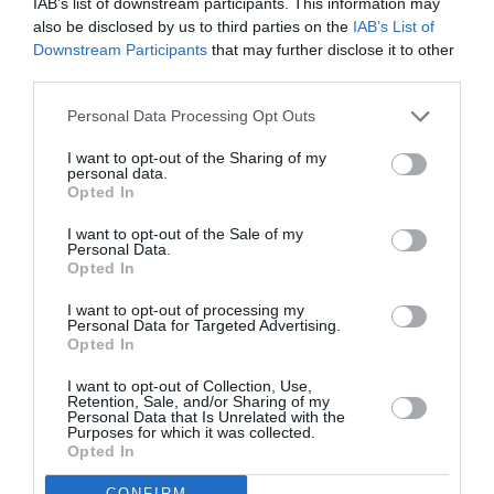
IAB’s list of downstream participants. This information may
also be disclosed by us to third parties on the
IAB’s List of
Downstream Participants
that may further disclose it to other
third parties.
Personal Data Processing Opt Outs
I want to opt-out of the Sharing of my
ΠΑΙΔΙ / ΝΕΑ
ΠΑΙΔΙ / ΝΕΑ
personal data.
Opted In
Ο Μικρός
Ο Μικρός
Πρίγκιπας, από
Πρίγκιπας, από
I want to opt-out of the Sale of my
το Broadway
το Θέατρο
Personal Data.
Opted In
Entertainment
Κούκλας Redicolo
Group στο
στο Studio New
I want to opt-out of processing my
Μέγαρο
Star Art Cinema
Personal Data for Targeted Advertising.
Opted In
Μουσικής
Θεσσαλονίκης
I want to opt-out of Collection, Use,
Retention, Sale, and/or Sharing of my
Personal Data that Is Unrelated with the
Purposes for which it was collected.
Opted In
CONFIRM