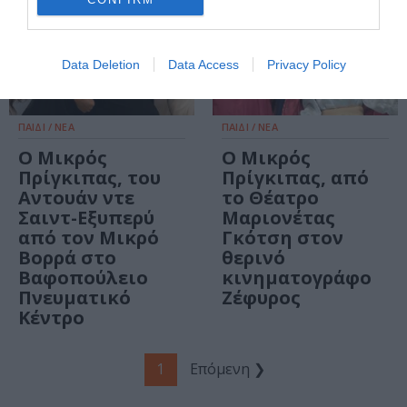
Data Deletion
Data Access
Privacy Policy
ΠΑΙΔΙ / ΝΕΑ
ΠΑΙΔΙ / ΝΕΑ
Ο Μικρός
Ο Μικρός
Πρίγκιπας, του
Πρίγκιπας, από
Αντουάν ντε
το Θέατρο
Σαιντ-Εξυπερύ
Μαριονέτας
από τον Μικρό
Γκότση στον
Βορρά στο
θερινό
Βαφοπούλειο
κινηματογράφο
Πνευματικό
Ζέφυρος
Κέντρο
1
Επόμενη ❯