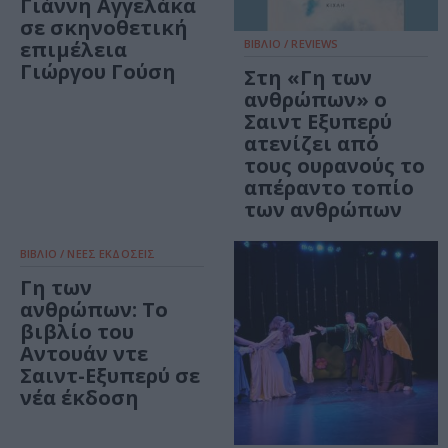
Γιάννη Αγγελάκα
σε σκηνοθετική
επιμέλεια
ΒΙΒΛΙΟ / REVIEWS
Γιώργου Γούση
Στη «Γη των
ανθρώπων» ο
Σαιντ Εξυπερύ
ατενίζει από
τους ουρανούς το
απέραντο τοπίο
των ανθρώπων
ΒΙΒΛΙΟ / ΝΕΕΣ ΕΚΔΟΣΕΙΣ
Γη των
ανθρώπων: Το
βιβλίο του
Αντουάν ντε
Σαιντ-Εξυπερύ σε
νέα έκδοση