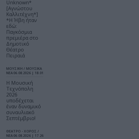
Unknown*
[Αγνώστου
Καλλιτέχνη*]
*Η Ήβη ήταν
εδώ:
Παγκόσμια
πρεμιέρα στο
Δημοτικό
Θέατρο
Πειραιά
ΜΟΥΣΙΚΗ / ΜΟΥΣΙΚΑ
ΝΕΑ
06.08.2026 | 18.01
Η Μουσική
Τεχνόπολη
2026
υποδέχεται
έναν δυναμικό
συναυλιακό
Σεπτέμβριο!
ΘΕΑΤΡΟ - ΧΟΡΟΣ /
ΝΕΑ
06.08.2026 | 17.26