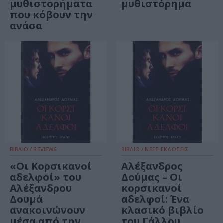
μυθιστορήματα
μυθιστόρημα
που κόβουν την
ανάσα
ΒΙΒΛΙΟ / REVIEWS
ΒΙΒΛΙΟ / ΝΕΕΣ ΕΚΔΟΣΕΙΣ
«Οι Κορσικανοί
Αλέξανδρος
αδελφοί» του
Δούμας – Οι
Αλέξανδρου
κορσικανοί
Δουμά
αδελφοί: Ένα
ανακοινώνουν
κλασικό βιβλίο
μέσα από την
του Γάλλου