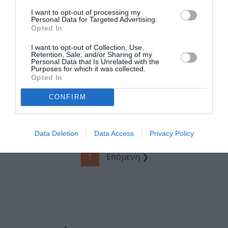
άλλες ιστορίες
μυστηρίου και
I want to opt-out of processing my
Personal Data for Targeted Advertising.
τρόμου»:
Opted In
Μοναδικές
αφηγήσεις μιας
I want to opt-out of Collection, Use,
Retention, Sale, and/or Sharing of my
λογοτεχνικής
Personal Data that Is Unrelated with the
ιδιοφυΐας
Purposes for which it was collected.
Opted In
ΒΙΒΛΙΟ / ΝΕΑ
Ανοιξιάτικο
CONFIRM
bazaar βιβλίου
από την
Bibliotheque
Data Deletion
Data Access
Privacy Policy
1
Επόμενη ❯