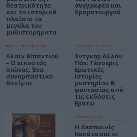
θεατρικότητα
συγγραφέα και
και το ιστορικό
δραματουργού
πλαίσιο τα
μεγάλα του
μυθιστορήματα
ΒΙΒΛΙΟ / ΝΕΕΣ ΕΚΔΟΣΕΙΣ
ΒΙΒΛΙΟ / ΝΕΕΣ ΕΚΔΟΣΕΙΣ
Αλαίν Μπαντιού
Έντγκαρ Άλλαν
– Ο εικοστός
Πόε: Τέσσερις
αιώνας: Ένα
Ερωτικές
συναρπαστικό
Ιστορίες
δοκίμιο
μυστηρίου &
φαντασίας από
τις εκδόσεις
Ερατώ
ΒΙΒΛΙΟ / REVIEWS
Η Δεσποινίς
Κοκότα και οι