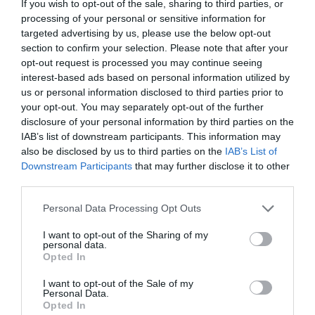
χειρός Έντγκαρ
μυστήριο της
If you wish to opt-out of the sale, sharing to third parties, or
processing of your personal or sensitive information for
Άλλαν Πόε είναι
Μαρί Ροζέ: Οι
targeted advertising by us, please use the below opt-out
η απόλυτη
Φόνοι της οδού
section to confirm your selection. Please note that after your
ιστορία αγωνίας
Μοργκ
opt-out request is processed you may continue seeing
συνεχίζονται
interest-based ads based on personal information utilized by
us or personal information disclosed to third parties prior to
ΒΙΒΛΙΟ / REVIEWS
ΒΙΒΛΙΟ / ΝΕΕΣ ΕΚΔΟΣΕΙΣ
your opt-out. You may separately opt-out of the further
«Οι οχτώ χτύποι
Μωρίς Λεμπλάν –
disclosure of your personal information by third parties on the
του ρολογιού» με
Οι οχτώ χτύποι
IAB’s list of downstream participants. This information may
πρωταγωνιστή
του ρολογιού:
also be disclosed by us to third parties on the
IAB’s List of
Downstream Participants
that may further disclose it to other
τον Αρσέν
Ένα βιβλίο με
third parties.
Λουπέν είναι ένα
περιπέτειες του
ακόμα
Αρσέν Λουπέν
Personal Data Processing Opt Outs
αριστούργημα
του Μωρίς
I want to opt-out of the Sharing of my
Λεμπλάν
personal data.
Opted In
ΒΙΒΛΙΟ / REVIEWS
I want to opt-out of the Sale of my
Personal Data.
«Μάρκχαϊμ και
Opted In