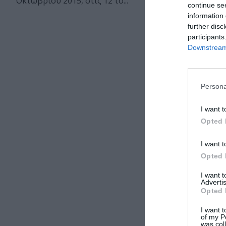
Οκτωβρίου 2015, στις 12 το...
continue se
information 
further disc
participants
Downstream 
Persona
I want t
Opted 
I want t
Opted 
I want 
Advertis
Opted 
I want t
of my P
was col