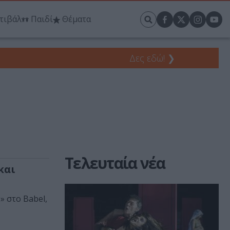
τιβάλ
Παιδί
Θέματα
Δες εδώ!
❯
Τελευταία νέα
και
» στο Babel,