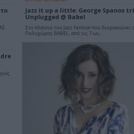
ΜΟΥΣΙΚΗ / ΜΟΥΣΙΚΑ ΝΕΑ
στο
Jazz it up a little: George Spanos tr
Unplugged @ Babel
ΑΣ
Στο πλαίσιο του Jazz Festival που διοργανώνει 
Πολυχώρος BABEL, από τις 7 ως...
ndre
γιός