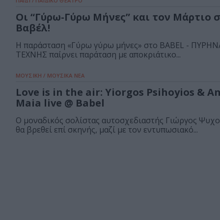
ΠΑΙΔΙ / ΠΑΙΔΙΚΟ ΘΕΑΤΡΟ
Οι “Γύρω-Γύρω Μήνες” και τον Μάρτιο 
Βαβέλ!
Η παράσταση «Γύρω γύρω μήνες» στο BΑBEL - ΠΥΡΗΝ
ΤΕΧΝΗΣ παίρνει παράταση με αποκριάτικο...
ΜΟΥΣΙΚΗ / ΜΟΥΣΙΚΑ ΝΕΑ
Love is in the air: Yiorgos Psihoyios & A
Maia live @ Babel
Ο μοναδικός σολίστας αυτοσχεδιαστής Γιώργος Ψυχο
θα βρεθεί επί σκηνής, μαζί με τον εντυπωσιακό...