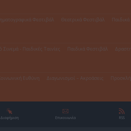
ηματογραφικά Φεστιβάλ
Θεατρικά Φεστιβάλ
Παιδικά
ό Σινεμά - Παιδικές Ταινίες
Παιδικά Φεστιβάλ
Δραστη
Κοινωνική Ευθύνη
Διαγωνισμοί – Ακροάσεις
Προσκλή
Διαφήμιση
Επικοινωνία
RSS