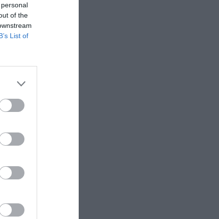
 personal
out of the
 downstream
B’s List of
να