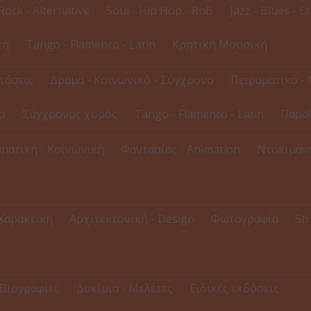
Rock - Alternative
Soul - Hip Hop - RnB
Jazz - Blues - E
κή
Tango - Flamenco - Latin
Κρητική Μουσική
τάσεις
Δράμα - Κοινωνικό - Σύγχρονο
Πειραματικό - 
ο
Σύγχρονος χορός
Tango - Flamenco - Latin
Παρα
ματική - Κοινωνική
Φαντασίας - Animation
Ντοκιμαντ
 Χαρακτική
Αρχιτεκτονική - Design
Φωτογραφία
Str
Βιογραφίες
Δοκίμια - Μελέτες
Ειδικές εκδόσεις