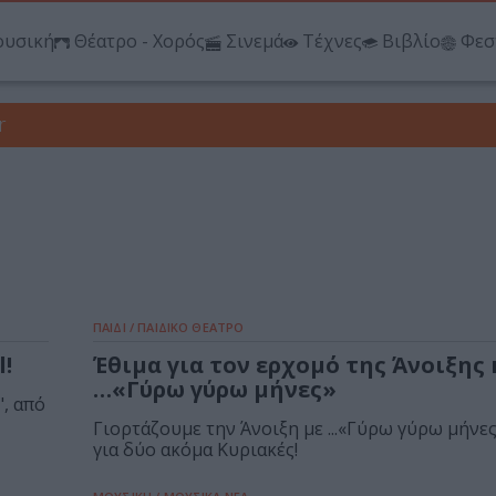
υσική
Θέατρο - Χορός
Σινεμά
Τέχνες
Βιβλίο
Φεσ
r
ΠΑΙΔΙ / ΠΑΙΔΙΚΟ ΘΕΑΤΡΟ
l!
Έθιμα για τον ερχομό της Άνοιξης 
…«Γύρω γύρω μήνες»
, από
Γιορτάζουμε την Άνοιξη με ...«Γύρω γύρω μήνες
για δύο ακόμα Κυριακές!