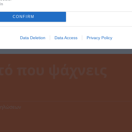
H διακεκριμένη μουσικοσυνθέτις με διεθνή κα
In
Simopoulos, που ζει μόνιμα στη Νέα Υόρκη,...
CONFIRM
Data Deletion
Data Access
Privacy Policy
δηλώσεων