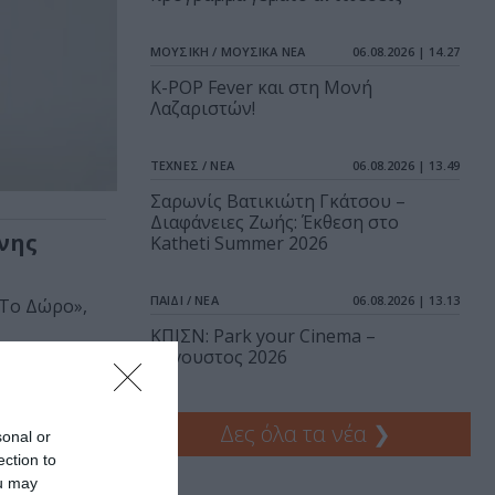
ΜΟΥΣΙΚΗ / ΜΟΥΣΙΚΑ ΝΕΑ
06.08.2026 | 14.27
K-POP Fever και στη Μονή
Λαζαριστών!
ΤΕΧΝΕΣ / ΝΕΑ
06.08.2026 | 13.49
Σαρωνίς Βατικιώτη Γκάτσου –
Διαφάνειες Ζωής: Έκθεση στο
χνης
Katheti Summer 2026
ΠΑΙΔΙ / ΝΕΑ
06.08.2026 | 13.13
«Το Δώρο»,
ΚΠΙΣΝ: Park your Cinema –
Αύγουστος 2026
Δες όλα τα νέα
❯
sonal or
ection to
ou may