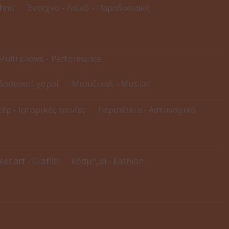
thnic
Έντεχνο - Λαϊκό - Παραδοσιακή
Multi shows - Performance
δοσιακοί χοροί
Μιούζικαλ - Musical
έρ - Ιστορικές ταινίες
Περιπέτεια - Αστυνομικό
eet art - Graffiti
Κόσμημα - Fashion