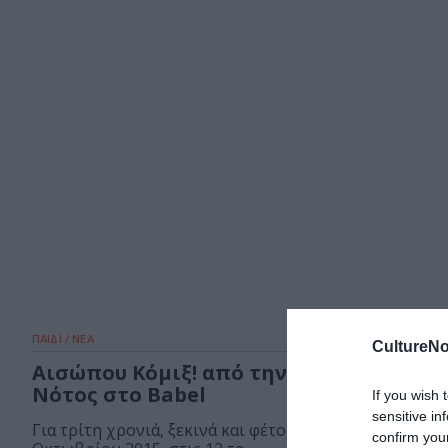
ΠΑΙΔΙ / ΝΕΑ
CultureNo
Αισώπου Κόμιξ! από την ομάδα Μικρός
Νότος στο Babel
If you wish 
sensitive in
Για τρίτη χρονιά, ξεκινά και φέτος, την Κυριακή 18
confirm you