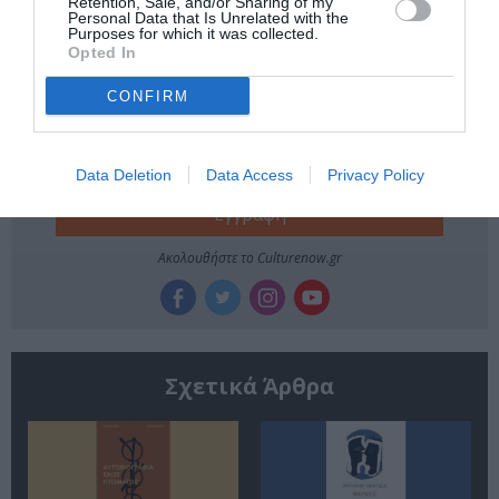
Retention, Sale, and/or Sharing of my
Personal Data that Is Unrelated with the
Purposes for which it was collected.
Newsletter
Opted In
Κάθε βδομάδα στο e-mail σας τα τελευταία νέα για
CONFIRM
την Τέχνη και τον Πολιτισμό!
Data Deletion
Data Access
Privacy Policy
Ακολουθήστε το Culturenow.gr
Σχετικά Άρθρα