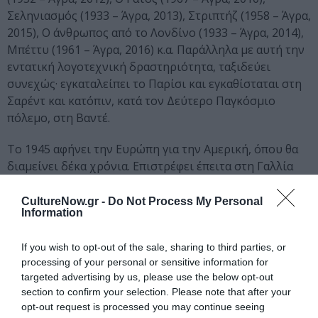
Σεληνιασμός (1933 – Άγρα, 2013), Στριπτήζ (1958 – Άγρα,
2015), Ο άνθρωπος από το Λονδίνο (1933 – Άγρα, 2014),
Μπέττυ (1961 – Άγρα, 2016) κ.α. Παράλληλα με αυτή την
εντατική λογοτεχνική δραστηριότητα, ταξιδεύει
συνεχώς· εγκαταλείπει το Παρίσι και εγκαθίσταται στη
Σαρέντ και κατόπιν, κατά τον Δεύτερο Παγκόσμιο
πόλεμο, στη Βαντέ.
Το 1945 αφήνει την Ευρώπη για την Αμερική, όπου θα
διαμείνει δέκα χρόνια. Επιστρέφει έπειτα στη Γαλλία
και εγκαθίσταται οριστικά στην Ελβετία. Από το 1972
αποφασίζει να σταματήσει το γράψιμο. Με τη χρήση
CultureNow.gr -
Do Not Process My Personal
Information
ενός μαγνητοφώνου αφοσιώθηκε έκτοτε στις
εικοσιδύο Υπαγορεύσεις του και κατόπιν συνέταξε τα
If you wish to opt-out of the sale, sharing to third parties, or
ογκώδη απομνημονεύματά του Mémoires intimes
processing of your personal or sensitive information for
(1981). Πέθανε στη Λωζάννη το 1989. Πολλά
targeted advertising by us, please use the below opt-out
μυθιστορήματά του έχουν διασκευαστεί για τον
section to confirm your selection. Please note that after your
κινηματογράφο και την τηλεόραση.
opt-out request is processed you may continue seeing