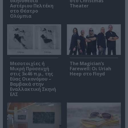
σκηνοθεσία
στο Christmas
Αστέριου Πελτέκη
Theater
στο Θέατρο
Ολύμπια
Μεσοτοιχίες ή
The Magician’s
Μικρή Προσευχή
Farewell: Οι Uriah
στις 3κ46 π.μ., της
Heep στο Floyd
Εύας Οικονόμου –
Βαμβακά στην
Εναλλακτική Σκηνή
ΕΛΣ