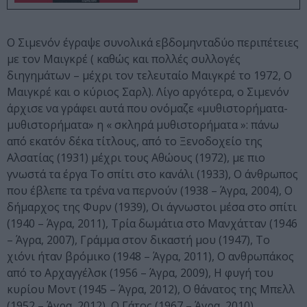
Ο Σιμενόν έγραψε συνολικά εβδομηνταδύο περιπέτειες
με τον Μαιγκρέ ( καθώς και πολλές συλλογές
διηγημάτων – μέχρι τον τελευταίο Μαιγκρέ το 1972, Ο
Μαιγκρέ και ο κύριος Σαρλ). Λίγο αργότερα, ο Σιμενόν
άρχισε να γράφει αυτά που ονόμαζε «μυθιστορήματα-
μυθιστορήματα» η « σκληρά μυθιστορήματα »: πάνω
από εκατόν δέκα τίτλους, από το Ξενοδοχείο της
Αλσατίας (1931) μέχρι τους Αθώους (1972), με πιο
γνωστά τα έργα Το σπίτι στο κανάλι (1933), Ο άνθρωπος
που έβλεπε τα τρένα να περνούν (1938 – Άγρα, 2004), Ο
δήμαρχος της Φυρν (1939), Οι άγνωστοι μέσα στο σπίτι
(1940 – Άγρα, 2011), Τρία δωμάτια στο Μανχάτταν (1946
– Άγρα, 2007), Γράμμα στον δικαστή μου (1947), Το
χιόνι ήταν βρόμικο (1948 – Άγρα, 2011), Ο ανθρωπάκος
από το Αρχαγγέλσκ (1956 – Άγρα, 2009), Η φυγή του
κυρίου Μοντ (1945 – Άγρα, 2012), Ο θάνατος της Μπελλ
(1952 – Άγρα, 2012), Ο Γάτος (1967 – Άγρα, 2010),