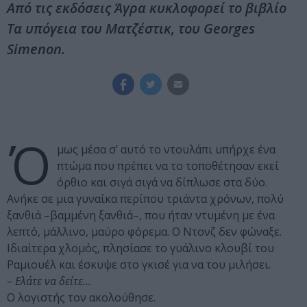
Από τις εκδόσεις Άγρα κυκλοφορεί το βιβλίο
Τα υπόγεια του Ματζέστικ, του Georges
Simenon.
Ό
μως μέσα σ’ αυτό το ντουλάπι υπήρχε ένα
πτώμα που πρέπει να το τοποθέτησαν εκεί
όρθιο και σιγά σιγά να δίπλωσε στα δύο.
Ανήκε σε μια γυναίκα περίπου τριάντα χρόνων, πολύ
ξανθιά –βαμμένη ξανθιά–, που ήταν ντυμένη με ένα
λεπτό, μάλλινο, μαύρο φόρεμα. Ο Ντονζ δεν φώναξε.
Ιδιαίτερα χλομός, πλησίασε το γυάλινο κλουβί του
Ραμιουέλ και έσκυψε στο γκισέ για να του μιλήσει.
– Ελάτε να δείτε…
Ο λογιστής τον ακολούθησε.