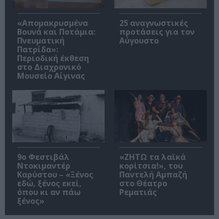
«Απομακρυσμένα
25 αναγνωστικές
Βουνά και Ποτάμια:
προτάσεις για τον
Πνευματική
Αύγουστο
Πατρίδα»:
Περιοδική έκθεση
στο Διαχρονικό
Μουσείο Αίγινας
9ο Φεστιβάλ
«ΖΗΤΩ τα λαϊκά
Ντοκιμαντέρ
κορίτσια!», του
Καρύστου – «Ξένος
Παντελή Αμπαζή
εδώ, ξένος εκεί,
στο Θέατρο
όπου κι αν πάω
Ρεματιάς
ξένος»