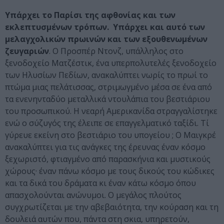
Υπάρχει το Παρίσι της αφθονίας και των
εκλεπτυσμένων τρόπων. Υπάρχει και αυτό των
μελαγχολικών πρωινών και των εξουθενωμένων
ζευγαριών
. Ο Προσπέρ Ντονζ, υπάλληλος στο
ξενοδοχείο Ματζέστικ, ένα υπερπολυτελές ξενοδοχείο
των Ηλυσίων Πεδίων, ανακαλύπτει νωρίς το πρωί το
πτώμα μιας πελάτισσας, στριμωγμένο μέσα σε ένα από
τα ενενηνταδύο μεταλλικά ντουλάπια του βεστιάριου
του προσωπικού. Η νεαρή Αμερικανίδα στραγγαλίστηκε
ενώ ο σύζυγός της έλειπε σε επαγγελματικό ταξίδι. Τί
γύρευε εκείνη στο βεστιάριο του υπογείου ; Ο Μαιγκρέ
ανακαλύπτει για τις ανάγκες της έρευνας έναν κόσμο
ξεχωριστό, φτιαγμένο από παρασκήνια και μυστικούς
χώρους· έναν πάνω κόσμο με τους δικούς του κώδικες
και τα δικά του δράματα κι έναν κάτω κόσμο όπου
απασχολούνται ανώνυμοι. Ο μεγάλος πλούτος
συγχρωτίζεται με την αβεβαιότητα, την κούραση και τη
δουλειά αυτών που, πάντα στη σκια, υπηρετούν,