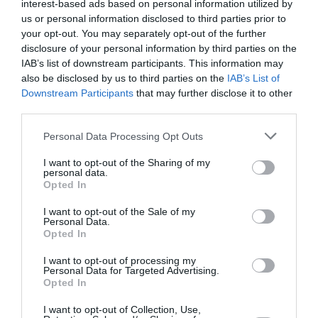
interest-based ads based on personal information utilized by
us or personal information disclosed to third parties prior to
Ταυτότητα
your opt-out. You may separately opt-out of the further
disclosure of your personal information by third parties on the
Πληροφορίες έκδοσης:
Εκδόσεις Άγρα, Σελίδες: 224,
IAB’s list of downstream participants. This information may
ISBN: 978-960-505-331-4, Τιμή: 12,00 ευρώ | Μεταφραστής:
also be disclosed by us to third parties on the
IAB’s List of
Αργυρώ Μακάρωφ
Downstream Participants
that may further disclose it to other
third parties.
Ακολουθήστε το Culturenow.gr στο
Google News
και
Personal Data Processing Opt Outs
μάθετε πρώτοι όλες τις ειδήσεις
I want to opt-out of the Sharing of my
Δείτε όλα τα
τελευταία νέα
για την Τέχνη και τον
personal data.
Opted In
Πολιτισμό στο
Culturenow.gr
I want to opt-out of the Sale of my
Personal Data.
Νέοι Διαγωνισμοί
❯
Opted In
Tags
I want to opt-out of processing my
Personal Data for Targeted Advertising.
Opted In
GEORGES SIMENON
ΑΣΤΥΝΟΜΙΚΟ ΜΥΘΙΣΤΟΡΗΜΑ
I want to opt-out of Collection, Use,
ΕΚΔΟΣΕΙΣ ΑΓΡΑ
ΞΕΝΟΙ ΣΥΓΓΡΑΦΕΙΣ