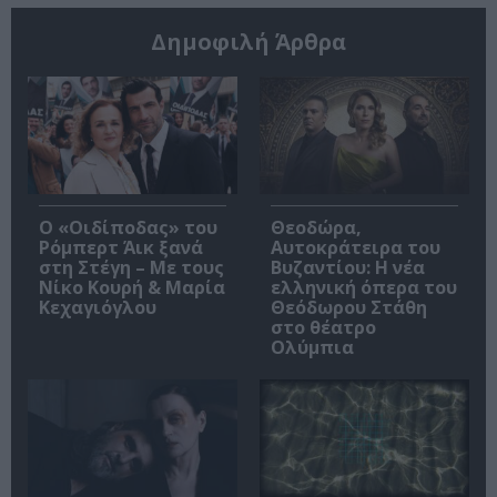
Δημοφιλή Άρθρα
O «Οιδίποδας» του
Θεοδώρα,
Ρόμπερτ Άικ ξανά
Αυτοκράτειρα του
στη Στέγη – Με τους
Βυζαντίου: Η νέα
Νίκο Κουρή & Μαρία
ελληνική όπερα του
Κεχαγιόγλου
Θεόδωρου Στάθη
στο θέατρο
Ολύμπια