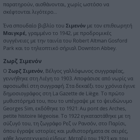
παρατηρούν, αισθάνονται, χωρίς ωστόσο να
σκέφτονται λιγότερο…
Ένα σπουδαίο βιβλίο του
Σιμενόν
με τον επιθεωρητή
Μαιγκρέ,
γραμμένο το 1942, με προδρομικές
συγγένειες με την ταινία του Robert Altman Gosford
Park και το τηλεοπτικό σήριαλ Downton Abbey.
Ζωρζ Σιμενόν
Ο
Ζωρζ Σιμενόν
, Βέλγος γαλλόφωνος συγγραφέας,
γεννήθηκε στη Λιέγη το 1903. Αποφάσισε από νωρίς να
αφοσιωθεί στη συγγραφή. Στα δεκαέξι του χρόνια έγινε
δημοσιογράφος στη La Gazette de Liège. Το πρώτο
μυθιστόρημά του, που το υπέγραψε με το ψευδώνυμο
Georges Sim, εκδόθηκε το 1921: Au pont des Arches,
petite histoire liégeoise. Το 1922 εγκαταστάθηκε με τη
σύζυγό του, τη ζωγράφο Ρεζ ιν Ρανσόν, στο Παρίσι,
όπου έγραψε ιστορίες και μυθιστορήματα σε σειρές,
κάθε λογοτεχνικού είδους. Μεταξύ του 1923 και του