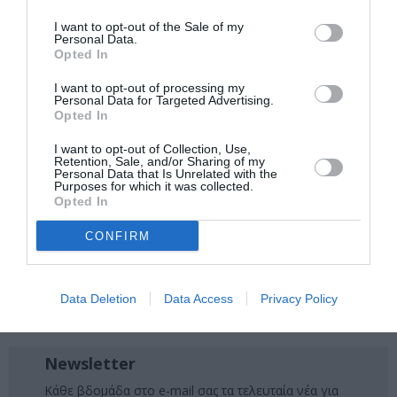
I want to opt-out of the Sale of my
Personal Data.
Ακολουθήστε το Culturenow.gr στο
Google News
και
Opted In
μάθετε πρώτοι όλες τις ειδήσεις
I want to opt-out of processing my
Personal Data for Targeted Advertising.
Δείτε όλα τα
τελευταία νέα
για την Τέχνη και τον
Opted In
Πολιτισμό στο
Culturenow.gr
I want to opt-out of Collection, Use,
Retention, Sale, and/or Sharing of my
Νέοι Διαγωνισμοί
❯
Personal Data that Is Unrelated with the
Purposes for which it was collected.
Opted In
Tags
CONFIRM
ΒΡΑΒΕΙΑ
ΔΙΑΛΕΞΕΙΣ - ΟΜΙΛΙΕΣ
ΘΕΡΙΝΑ ΣΙΝΕΜΑ
ΚΙΝΗΜΑΤΟΓΡΑΦΙΚΑ ΦΕΣΤΙΒΑΛ
ΞΕΝΕΣ ΤΑΙΝΙΕΣ
Data Deletion
Data Access
Privacy Policy
ΧΑΡΑ - ΜΑΤΑ ΓΙΑΝΝΑΤΟΥ
Newsletter
Κάθε βδομάδα στο e-mail σας τα τελευταία νέα για