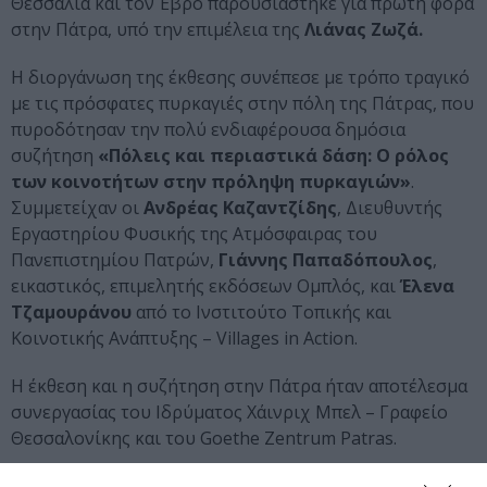
Θεσσαλία και τον Έβρο παρουσιάστηκε για πρώτη φορά
στην Πάτρα, υπό την επιμέλεια της
Λιάνας Ζωζά.
Η διοργάνωση της έκθεσης συνέπεσε με τρόπο τραγικό
με τις πρόσφατες πυρκαγιές στην πόλη της Πάτρας, που
πυροδότησαν την πολύ ενδιαφέρουσα δημόσια
συζήτηση
«Πόλεις και περιαστικά δάση: O ρόλος
των κοινοτήτων στην πρόληψη πυρκαγιών»
.
Συμμετείχαν οι
Ανδρέας Καζαντζίδης
, Διευθυντής
Εργαστηρίου Φυσικής της Ατμόσφαιρας του
Πανεπιστημίου Πατρών,
Γιάννης Παπαδόπουλος
,
εικαστικός, επιμελητής εκδόσεων Ομπλός, και
Έλενα
Τζαμουράνου
από το Ινστιτούτο Τοπικής και
Κοινοτικής Ανάπτυξης – Villages in Action.
H έκθεση και η συζήτηση στην Πάτρα ήταν αποτέλεσμα
συνεργασίας του Ιδρύματος Χάινριχ Μπελ – Γραφείο
Θεσσαλονίκης και του Goethe Zentrum Patras.
Το χειμώνα, το KinoFest θα ταξιδέψει στην Αθήνα, ενώ