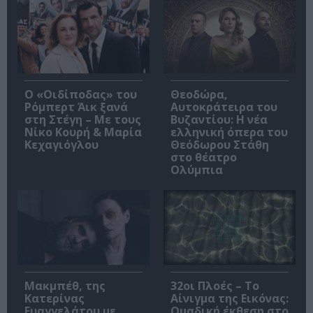
O «Οιδίποδας» του
Θεοδώρα,
Ρόμπερτ Άικ ξανά
Αυτοκράτειρα του
στη Στέγη – Με τους
Βυζαντίου: Η νέα
Νίκο Κουρή & Μαρία
ελληνική όπερα του
Κεχαγιόγλου
Θεόδωρου Στάθη
στο θέατρο
Ολύμπια
Μακμπέθ, της
32οι Πλοές – Το
Κατερίνας
Αίνιγμα της Εικόνας:
Ευαγγελάτου με
Ομαδική έκθεση στο