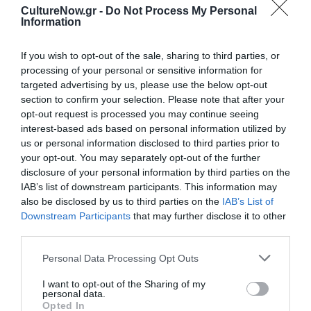
CultureNow.gr -
Do Not Process My Personal
τον Δεκέμβριο, στην Πάτρα, θα διεξαχθεί το παιδικό
Information
Kinder KinoFest.
If you wish to opt-out of the sale, sharing to third parties, or
Το 6ο Kinofest αποτελεί μία διοργάνωση της ABCinema σε
processing of your personal or sensitive information for
συνδιοργάνωση με το Goethe Zentrum Patras και την Kinart.
targeted advertising by us, please use the below opt-out
Πραγματοποιείται με την υποστήριξη των πρεσβειών
section to confirm your selection. Please note that after your
Γερμανίας, Αυστρίας, Ελβετίας και Λουξεμβούργου καθώς και
opt-out request is processed you may continue seeing
με την υποστήριξη της Περιφέρειας Δυτικής Ελλάδας, του
interest-based ads based on personal information utilized by
us or personal information disclosed to third parties prior to
Film Office Δυτικής Ελλάδας και της German Films.
your opt-out. You may separately opt-out of the further
disclosure of your personal information by third parties on the
Ο φετινός Χρυσός Χορηγός της διοργάνωσης ήταν η Klett
IAB’s list of downstream participants. This information may
Hellas και Μεγάλος Υποστηρικτής ο Ελληνικός Οργανισμός
also be disclosed by us to third parties on the
IAB’s List of
Τουρισμού (ΕΟΤ).
Downstream Participants
that may further disclose it to other
third parties.
Κεντρική εικόνα θέματος: Από την ταινία “Vena”
Personal Data Processing Opt Outs
Ταυτότητα
I want to opt-out of the Sharing of my
personal data.
Opted In
Περισσότερες πληροφορίες:
kinofest.gr