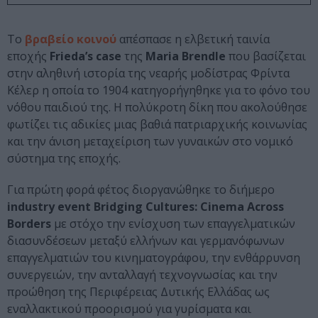
Το
βραβείο κοινού
απέσπασε η ελβετική ταινία
εποχής
Frieda’s case
της
Maria Brendle
που βασίζεται
στην αληθινή ιστορία της νεαρής μοδίστρας Φρίντα
Κέλερ η οποία το 1904 κατηγορήγηθηκε για το φόνο του
νόθου παιδιού της. Η πολύκροτη δίκη που ακολούθησε
φωτίζει τις αδικίες μιας βαθιά πατριαρχικής κοινωνίας
και την άνιση μεταχείριση των γυναικών στο νομικό
σύστημα της εποχής.
Για πρώτη φορά φέτος διοργανώθηκε το διήμερο
industry event Bridging Cultures: Cinema Across
Borders
με στόχο την ενίσχυση των επαγγελματικών
διασυνδέσεων μεταξύ ελλήνων και γερμανόφωνων
επαγγελματιών του κινηματογράφου, την ενθάρρυνση
συνεργειών, την ανταλλαγή τεχνογνωσίας και την
προώθηση της Περιφέρειας Δυτικής Ελλάδας ως
εναλλακτικού προορισμού για γυρίσματα και