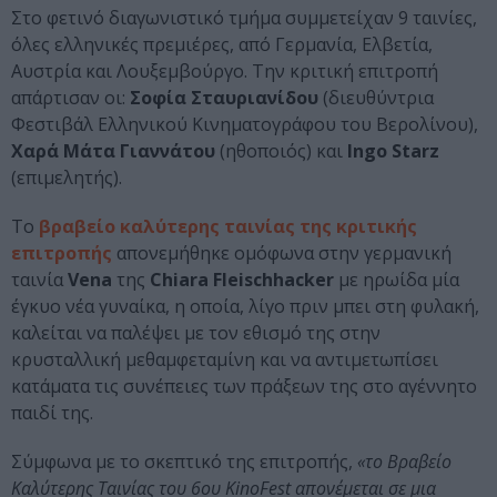
Στο φετινό διαγωνιστικό τμήμα συμμετείχαν 9 ταινίες,
όλες ελληνικές πρεμιέρες, από Γερμανία, Ελβετία,
Αυστρία και Λουξεμβούργο. Την κριτική επιτροπή
απάρτισαν οι:
Σοφία Σταυριανίδου
(διευθύντρια
Φεστιβάλ Ελληνικού Κινηματογράφου του Βερολίνου),
Χαρά Μάτα Γιαννάτου
(ηθοποιός) και
Ingo Starz
(επιμελητής).
Το
βραβείο καλύτερης ταινίας της κριτικής
επιτροπής
απονεμήθηκε ομόφωνα στην γερμανική
ταινία
Vena
της
Chiara Fleischhacker
με ηρωίδα μία
έγκυο νέα γυναίκα, η οποία, λίγο πριν μπει στη φυλακή,
καλείται να παλέψει με τον εθισμό της στην
κρυσταλλική μεθαμφεταμίνη και να αντιμετωπίσει
κατάματα τις συνέπειες των πράξεων της στο αγέννητο
παιδί της.
Σύμφωνα με το σκεπτικό της επιτροπής,
«το Βραβείο
Καλύτερης Ταινίας του 6ου KinoFest απονέμεται σε μια