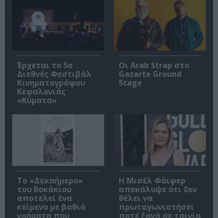
Έρχεται το 5ο
Οι Arab Strap στο
Διεθνές Φεστιβάλ
Gazarte Ground
Κινηματογράφου
Stage
Κεφαλονιάς
«Κύματα»
Το «Δεκαήμερο»
Η Μισέλ Φάιφερ
του Βοκάκιου
αποκάλυψε ότι δεν
αποτελεί ένα
θέλει να
κείμενο με βαθιά
πρωταγωνιστήσει
νοήματα που
ποτέ ξανά σε ταινία