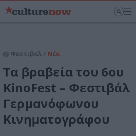
Φεστιβάλ /
Νέα
Τα βραβεία του 6ου
KinoFest – Φεστιβάλ
Γερμανόφωνου
Κινηματογράφου