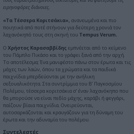
τους παραστρατημένους δικτάτορες και να φωτίζουμε τις
ειρηνοφόρες διάνοιες.
«Τα Τέσσερα Κοριτσάκια»,
ανανεωμένα και πιο
ποιητικά από ποτέ στήνουν για δεύτερη χρονιά τον
λαχανόκηπό τους στη σκηνή του
Tempus Verum.
Ο
Χρήστος Καρασαββίδης
εμπνέεται από το κείμενο
του Πάμπλο Πικάσο και το γράφει ξανά από την αρχή.
Το αποτέλεσμα; Ένα μανιφέστο πάνω στον έρωτα και τις
μάχες των λαών, όπου τα χρώματα και τα παιδικά
παιχνίδια μπερδεύονται με την ανήλικη
σεξουαλικότητα. Στα συντρίμμια του Β’ Παγκοσμίου
Πολέμου, τέσσερα κοριτσάκια σ’ έναν λαχανόκηπο που
θα μπορούσε να είναι πεδίο μάχης, καράβι ή φεγγάρι,
παίζουν βίαια παιχνίδια. Ονειρεύονται,
αυτοσαρκάζονται και κραυγάζουν για τη δύναμη του
έρωτα και την αδυναμία του πολέμου.
Συντελεστές