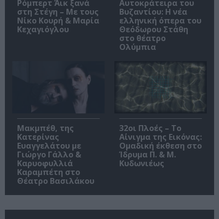
Ρόμπερτ Άικ ξανά
Αυτοκράτειρα του
στη Στέγη – Με τους
Βυζαντίου: Η νέα
Νίκο Κουρή & Μαρία
ελληνική όπερα του
Κεχαγιόγλου
Θεόδωρου Στάθη
στο θέατρο
Ολύμπια
Μακμπέθ, της
32οι Πλοές – Το
Κατερίνας
Αίνιγμα της Εικόνας:
Ευαγγελάτου με
Ομαδική έκθεση στο
Γιώργο Γάλλο &
Ίδρυμα Π. & Μ.
Καρυοφυλλιά
Κυδωνιέως
Καραμπέτη στο
Θέατρο Βασιλάκου