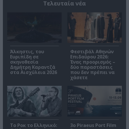
Τελευταία νέα
Άλκηστις, του
Φεστιβάλ Αθηνών
Ευριπίδη σε
Επιδαύρου 2026:
σκηνοθεσία
Ένας προορισμός –
Δημήτρη Καραντζά
δύο παραστάσεις
στα Αισχύλεια 2026
που δεν πρέπει να
χάσετε
Το Ροκ το Ελληνικό:
3o Piraeus Port Film