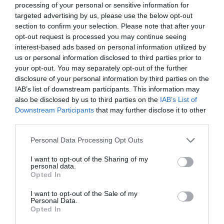
processing of your personal or sensitive information for
Tags
targeted advertising by us, please use the below opt-out
TEMPUS VERUM - ΕΝ ΑΘΗΝΑΙΣ
section to confirm your selection. Please note that after your
opt-out request is processed you may continue seeing
ΔΡΑΜΑ - ΚΟΙΝΩΝΙΚΟ - ΣΥΓΧΡΟΝΟ
interest-based ads based on personal information utilized by
us or personal information disclosed to third parties prior to
ΘΕΑΤΡΙΚΕΣ ΠΑΡΑΣΤΑΣΕΙΣ 2018 - 2019
your opt-out. You may separately opt-out of the further
ΧΡΗΣΤΟΣ ΚΑΡΑΣΑΒΒΙΔΗΣ
disclosure of your personal information by third parties on the
IAB’s list of downstream participants. This information may
also be disclosed by us to third parties on the
IAB’s List of
Newsletter
Downstream Participants
that may further disclose it to other
Κάθε βδομάδα στο e-mail σας τα τελευταία νέα για
third parties.
την Τέχνη και τον Πολιτισμό!
Personal Data Processing Opt Outs
I want to opt-out of the Sharing of my
personal data.
Opted In
I want to opt-out of the Sale of my
Ακολουθήστε το Culturenow.gr
Personal Data.
Opted In