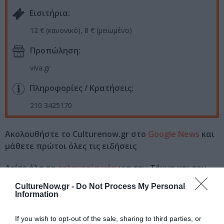
Eισιτήρια:
12 € (κανονικό), 8 € (μειωμένο)
Προπώληση:
viva.gr
Πληροφορίες / Κρατήσεις:
210 3425170
Ακολουθήστε το Culturenow.gr στο
Google News
και
μάθετε πρώτοι όλες τις ειδήσεις
Δείτε όλα τα
τελευταία νέα
για την Τέχνη και τον
Πολιτισμό στο
Culturenow.gr
CultureNow.gr -
Do Not Process My Personal
Information
Νέοι Διαγωνισμοί
❯
If you wish to opt-out of the sale, sharing to third parties, or