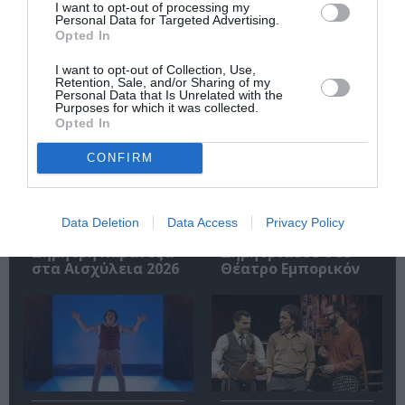
I want to opt-out of processing my
Personal Data for Targeted Advertising.
Opted In
Σχετικά Άρθρα
I want to opt-out of Collection, Use,
Retention, Sale, and/or Sharing of my
Personal Data that Is Unrelated with the
Purposes for which it was collected.
Opted In
CONFIRM
Άλκηστις, του
«DEADLIFT. Άρση
Ευριπίδη σε
θανάτου», της
Data Deletion
Data Access
Privacy Policy
σκηνοθεσία
Βαλέριας
Δημήτρη Καραντζά
Δημητριάδου στο
στα Αισχύλεια 2026
Θέατρο Εμπορικόν