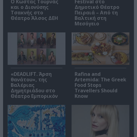
Ο Κώστας Τουρνάς
Festival στο
και ο Διονύσης
Δημοτικό Θέατρο
Τσακνής στο
Πειραιά – Από τη
Θέατρο Άλσος ΔΕΗ
Βαλτική στη
Μεσόγειο
«DEADLIFT. Άρση
Rafina and
θανάτου», της
Artemida: The Greek
Βαλέριας
Food Stops
Δημητριάδου στο
Travellers Should
Θέατρο Εμπορικόν
Know