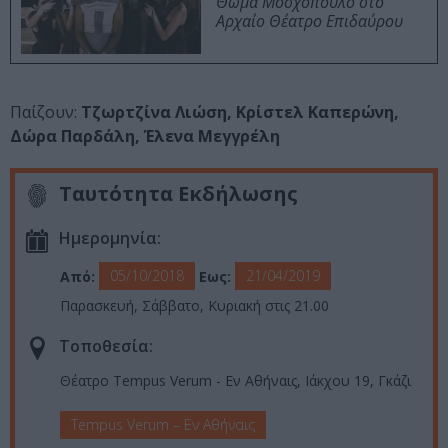
Θωμά Μοσχόπουλο στο
Αρχαίο Θέατρο Επιδαύρου
Παίζουν:
Τζωρτζίνα Λιώση, Κρίστελ Καπερώνη,
Δώρα Παρδάλη, Έλενα Μεγγρέλη
Ταυτότητα Εκδήλωσης
Ημερομηνία:
05/10/2018
21/04/2019
Από:
Εως:
Παρασκευή, Σάββατο, Κυριακή στις 21.00
Τοποθεσία:
Θέατρο Tempus Verum - Εν Αθήναις, Ιάκχου 19, Γκάζι
Tempus Verum – Εν Αθήναις