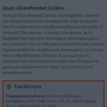
Σειρά «Ελευθεριακή Σκέψη»
Η σειρά «Ελευθεριακή Σκέψη» περιλαμβάνει κλασικά
και σύγχρονα έργα που αναφέρονται στην αναρχική,
αντιεξουσιαστική και ελευθεριακή θεωρία και πράξη. Ο
τραγικός 20ός αιώνας, ο αιώνας των άκρων, με τη
βαρβαρότητα των ποικιλόμορφων ολοκληρωτισμών
του, δικαίωσε την ελευθεριακή κριτική θεωρία, η οποία
σήμερα αναδύεται αλώβητη και ανανεωμένη, τη στιγμή
που οι παραδοσιακές αλλά και οι μεταμοντέρνες
εξουσιαστικές ιδεολογίες του κρατισμού διέρχονται
κρίση και οδεύουν πλέον προς την οριστική τους
απομυθοποίηση.
Ταυτότητα
Πληροφορίες έκδοσης
: Εκδόσεις Αλεξάνδρεια,
Σεπτέμβριος 2018, Σχήμα 14×21, Σελ. 64, Τιμή: 8 € (χωρίς
Φ.Π.Α), ISBN: 978-960-221-785-6