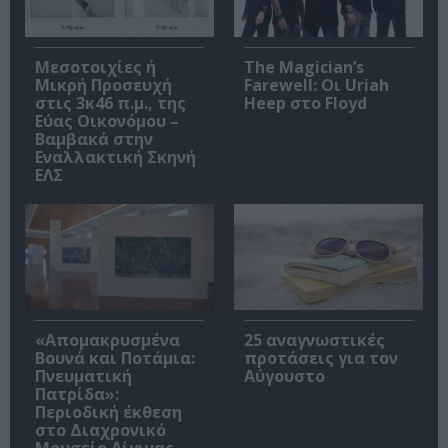
Μεσοτοιχίες ή
The Magician’s
Μικρή Προσευχή
Farewell: Οι Uriah
στις 3κ46 π.μ., της
Heep στο Floyd
Εύας Οικονόμου –
Βαμβακά στην
Εναλλακτική Σκηνή
ΕΛΣ
«Απομακρυσμένα
25 αναγνωστικές
Βουνά και Ποτάμια:
προτάσεις για τον
Πνευματική
Αύγουστο
Πατρίδα»:
Περιοδική έκθεση
στο Διαχρονικό