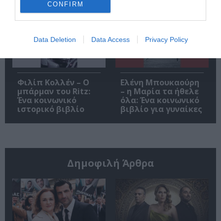
Κρζιζανόφσκι
CONFIRM
Data Deletion
Data Access
Privacy Policy
Φιλίπ Κολλέν – Ο
Ελένη Μπουκαούρη
μπάρμαν του Ritz:
– η Μαρία τα ήθελε
Ένα κοινωνικό
όλα: Ένα κοινωνικό
ιστορικό βιβλίο
βιβλίο για γυναίκες
Δημοφιλή Άρθρα