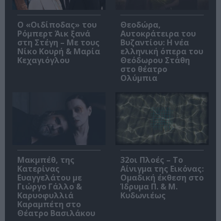
O «Οιδίποδας» του
Θεοδώρα,
Ρόμπερτ Άικ ξανά
Αυτοκράτειρα του
στη Στέγη – Με τους
Βυζαντίου: Η νέα
Νίκο Κουρή & Μαρία
ελληνική όπερα του
Κεχαγιόγλου
Θεόδωρου Στάθη
στο θέατρο
Ολύμπια
Μακμπέθ, της
32οι Πλοές – Το
Κατερίνας
Αίνιγμα της Εικόνας:
Ευαγγελάτου με
Ομαδική έκθεση στο
Γιώργο Γάλλο &
Ίδρυμα Π. & Μ.
Καρυοφυλλιά
Κυδωνιέως
Καραμπέτη στο
Θέατρο Βασιλάκου