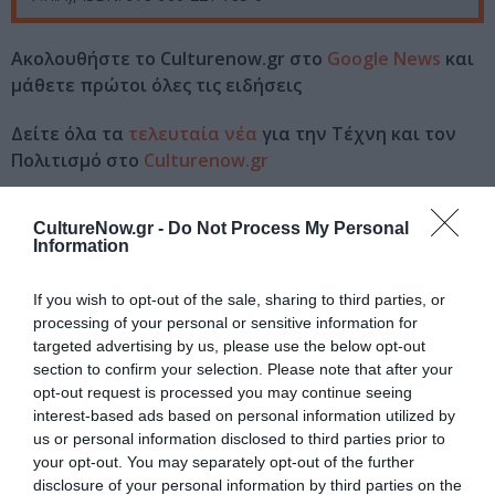
Ακολουθήστε το Culturenow.gr στο
Google News
και
μάθετε πρώτοι όλες τις ειδήσεις
Δείτε όλα τα
τελευταία νέα
για την Τέχνη και τον
Πολιτισμό στο
Culturenow.gr
Νέοι Διαγωνισμοί
❯
CultureNow.gr -
Do Not Process My Personal
Information
Tags
If you wish to opt-out of the sale, sharing to third parties, or
ΔΟΚΙΜΙΑ - ΜΕΛΕΤΕΣ
ΕΚΔΟΣΕΙΣ ΑΛΕΞΑΝΔΡΕΙΑ
processing of your personal or sensitive information for
targeted advertising by us, please use the below opt-out
section to confirm your selection. Please note that after your
Newsletter
opt-out request is processed you may continue seeing
Κάθε βδομάδα στο e-mail σας τα τελευταία νέα για
interest-based ads based on personal information utilized by
την Τέχνη και τον Πολιτισμό!
us or personal information disclosed to third parties prior to
your opt-out. You may separately opt-out of the further
disclosure of your personal information by third parties on the