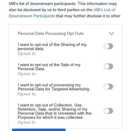
IAB’s list of downstream participants. This information may
also be disclosed by us to third parties on the
IAB’s List of
Downstream Participants
that may further disclose it to other
third parties.
Ακολουθήστε το Culturenow.gr
Personal Data Processing Opt Outs
I want to opt-out of the Sharing of my
personal data.
Opted In
Σχετικά Άρθρα
I want to opt-out of the Sale of my
Personal Data.
Opted In
I want to opt-out of processing my
Personal Data for Targeted Advertising.
Opted In
Αυτοβιογραφία
Αντόνιο Πόρτσια –
I want to opt-out of Collection, Use,
Retention, Sale, and/or Sharing of my
ενός πτώματος: Μια
Φωνές: Ένα βιβλίο
Personal Data that Is Unrelated with the
συλλογή
ως εσωτερικός
Purposes for which it was collected.
διηγημάτων του
διάλογος
Opted In
Σιγκισμούντ