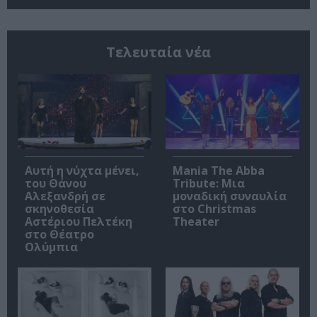
Τελευταία νέα
Αυτή η νύχτα μένει,
Mania The Abba
του Θάνου
Tribute: Μια
Αλεξανδρή σε
μοναδική συναυλία
σκηνοθεσία
στο Christmas
Αστέριου Πελτέκη
Theater
στο Θέατρο
Ολύμπια