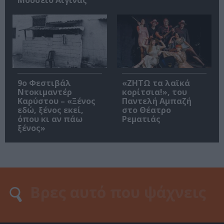
Μουσείο Αίγινας
9ο Φεστιβάλ
«ΖΗΤΩ τα λαϊκά
Ντοκιμαντέρ
κορίτσια!», του
Καρύστου – «Ξένος
Παντελή Αμπαζή
εδώ, ξένος εκεί,
στο Θέατρο
όπου κι αν πάω
Ρεματιάς
ξένος»