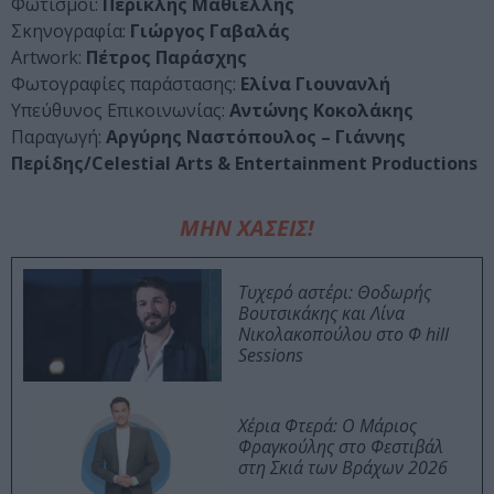
Φωτισμοί:
Περικλής Μαθιέλλης
Σκηνογραφία:
Γιώργος Γαβαλάς
Artwork:
Πέτρος Παράσχης
Φωτογραφίες παράστασης:
Ελίνα Γιουνανλή
Υπεύθυνος Επικοινωνίας:
Αντώνης Κοκολάκης
Παραγωγή:
Αργύρης Ναστόπουλος – Γιάννης
Περίδης/Celestial Arts & Entertainment Productions
ΜΗΝ ΧΑΣΕΙΣ!
Τυχερό αστέρι: Θοδωρής
Βουτσικάκης και Λίνα
Νικολακοπούλου στο Φ hill
Sessions
Χέρια Φτερά: Ο Μάριος
Φραγκούλης στο Φεστιβάλ
στη Σκιά των Βράχων 2026