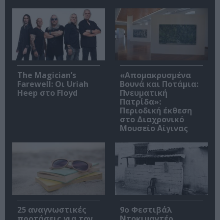
The Magician’s
«Απομακρυσμένα
Farewell: Οι Uriah
Βουνά και Ποτάμια:
Heep στο Floyd
Πνευματική
Πατρίδα»:
Περιοδική έκθεση
στο Διαχρονικό
Μουσείο Αίγινας
25 αναγνωστικές
9ο Φεστιβάλ
προτάσεις για τον
Ντοκιμαντέρ