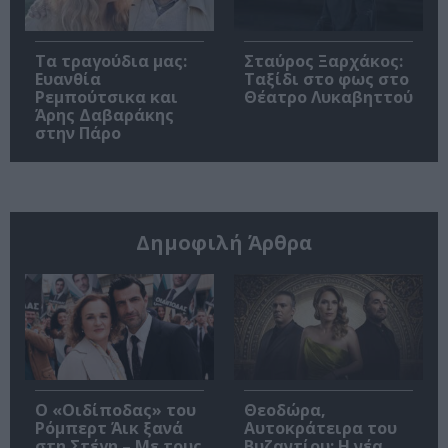
Τα τραγούδια μας:
Σταύρος Ξαρχάκος:
Ευανθία
Ταξίδι στο φως στο
Ρεμπούτσικα και
Θέατρο Λυκαβηττού
Άρης Δαβαράκης
στην Πάρο
Δημοφιλή Άρθρα
O «Οιδίποδας» του
Θεοδώρα,
Ρόμπερτ Άικ ξανά
Αυτοκράτειρα του
στη Στέγη – Με τους
Βυζαντίου: Η νέα