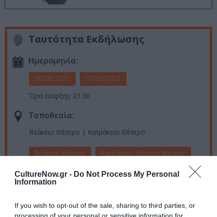
Ταυτότητα Εκδήλωσης
Ημερομηνία:
26/08/2021
07/09/2021
Ώρα έναρξης: 21:30
Τοποθεσία:
Βεάκειο Θέατρο | Κατράκειο Θέατρο
Βεάκειο Θέατρο
Κατράκειο Θέατρο Νίκαιας
CultureNow.gr -
Do Not Process My Personal
Information
Ακολουθήστε το Culturenow.gr στο
Google News
και
μάθετε πρώτοι όλες τις ειδήσεις
If you wish to opt-out of the sale, sharing to third parties, or
processing of your personal or sensitive information for