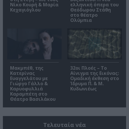
Νίκο Κουρή & Μαρία
ελληνική όπερα του
Κεχαγιόγλου
Θεόδωρου Στάθη
στο θέατρο
Ολύμπια
Μακμπέθ, της
32οι Πλοές – Το
Κατερίνας
Αίνιγμα της Εικόνας:
Ευαγγελάτου με
Ομαδική έκθεση στο
Γιώργο Γάλλο &
Ίδρυμα Π. & Μ.
Καρυοφυλλιά
Κυδωνιέως
Καραμπέτη στο
Θέατρο Βασιλάκου
Τελευταία νέα