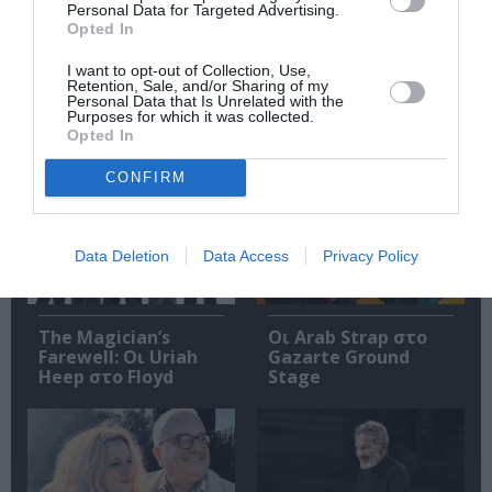
Personal Data for Targeted Advertising.
Ακολουθήστε το Culturenow.gr
Opted In
I want to opt-out of Collection, Use,
Retention, Sale, and/or Sharing of my
Personal Data that Is Unrelated with the
Purposes for which it was collected.
Opted In
Σχετικά Άρθρα
CONFIRM
Data Deletion
Data Access
Privacy Policy
The Magician’s
Οι Arab Strap στο
Farewell: Οι Uriah
Gazarte Ground
Heep στο Floyd
Stage