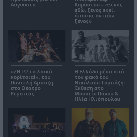
Αύγουστο
Καρύστου – «Ξένος
εδώ, ξένος εκεί,
όπου κι αν πάω
ξένος»
«ΖΗΤΩ τα λαϊκά
Η Ελλάδα μέσα από
κορίτσια!», του
τον φακό του
Παντελή Αμπαζή
Νικόλαου Τομπάζη:
στο Θέατρο
Έκθεση στο
Ρεματιάς
Μουσείο Πάνου &
Ηλία Ηλιόπουλου