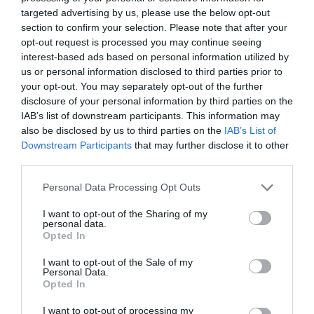
Δείτε όλα τα
τελευταία νέα
για την Τέχνη και τον
targeted advertising by us, please use the below opt-out
Πολιτισμό στο
Culturenow.gr
section to confirm your selection. Please note that after your
opt-out request is processed you may continue seeing
Νέοι Διαγωνισμοί
❯
interest-based ads based on personal information utilized by
us or personal information disclosed to third parties prior to
your opt-out. You may separately opt-out of the further
Tags
disclosure of your personal information by third parties on the
IAB’s list of downstream participants. This information may
ΕΝΤΕΧΝΟ - ΛΑΪΚΟ - ΠΑΡΑΔΟΣΙΑΚΗ
also be disclosed by us to third parties on the
IAB’s List of
ΚΑΛΟΚΑΙΡΙΝΕΣ ΣΥΝΑΥΛΙΕΣ
ΛΙΝΑ ΝΙΚΟΛΑΚΟΠΟΥΛΟΥ
Downstream Participants
that may further disclose it to other
third parties.
ΣΥΝΑΥΛΙΕΣ 2021
ΤΑΝΙΑ ΤΣΑΝΑΚΛΙΔΟΥ
Personal Data Processing Opt Outs
Newsletter
I want to opt-out of the Sharing of my
personal data.
Κάθε βδομάδα στο e-mail σας τα τελευταία νέα για
Opted In
την Τέχνη και τον Πολιτισμό!
I want to opt-out of the Sale of my
Personal Data.
Opted In
I want to opt-out of processing my