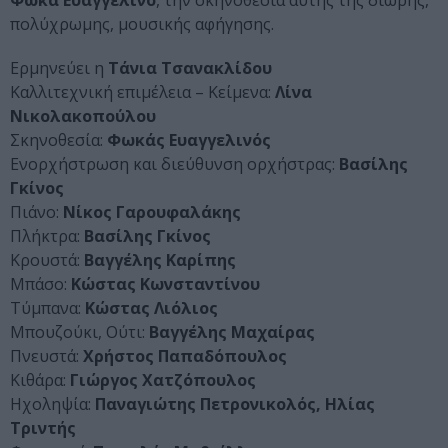
Φωκά Ευαγγελινό
, την σκηνοθεσία αυτής της δίωρης,
πολύχρωμης, μουσικής αφήγησης.
Ερμηνεύει η
Τάνια Τσανακλίδου
Καλλιτεχνική επιμέλεια – Κείμενα:
Λίνα
Νικολακοπούλου
Σκηνοθεσία:
Φωκάς Ευαγγελινός
Ενορχήστρωση και διεύθυνση ορχήστρας:
Βασίλης
Γκίνος
Πιάνο:
Νίκος Γαρουφαλάκης
Πλήκτρα:
Βασίλης Γκίνος
Κρουστά:
Βαγγέλης Καρίπης
Μπάσο:
Κώστας Κωνσταντίνου
Τύμπανα:
Κώστας Λιόλιος
Μπουζούκι, Ούτι:
Βαγγέλης Μαχαίρας
Πνευστά:
Χρήστος Παπαδόπουλος
Κιθάρα:
Γιώργος Χατζόπουλος
Ηχοληψία:
Παναγιώτης Πετρονικολός, Ηλίας
Τριντής