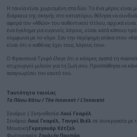
Η ταινία είναι χωρισμένη στα δύο. Το ένα μέρος είναι μ
διάρκεια της σκηνής στο εστιατόριο, θέλησα να συνδυ
αφορά τον «Αθώο» του αυθεντικού τίτλου, αρχικά είναι 
ένα έγκλημα για ευγενείς λόγους, είσαι κατά κάποιο τ
σύμφωνα με το νόμο. Σαν την περίφημη ατάκα στον «Κα
είναι ότι ο καθένας έχει τους λόγους του».
Ο Φρανσουά Τριφό έλεγε ότι ο κόσμος αγαπά τη mainstr
στιχουργοί μιλούν για τη ζωή σου. Προσπάθησα να κάνω
αναγνωρίσει τον εαυτό του.
Ταυτότητα ταινίας
Τα Πάνω Κάτω / The Innocent /
L’innocent
Σενάριο | Σκηνοθεσία:
Λουί Γκαρέλ
Σενάριο:
Λουί Γκαρέλ, Τανγκί Βιέλ
σε συνεργασία με 
Μουσική:
Γκρεγουάρ Χέτζελ
Φωτογραφία:
Ζουλιέν Πουπάρ