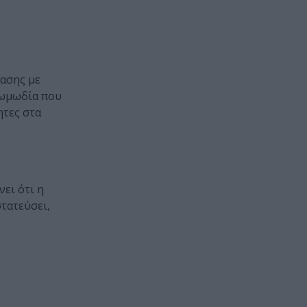
δασης με
κωμωδία που
ητες στα
ει ότι η
στατεύσει,