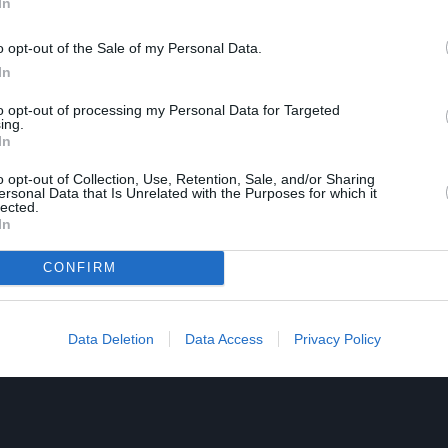
In
στός Άντρας (2018) και The Crusade (2021). Το 2006 βραβε
 την ερμηνεία του στην ταινία Συνήθεις Εραστές, σε σκη
o opt-out of the Sale of my Personal Data.
ρ σεναρίου για την τέταρτη μεγάλου μήκους ταινία του, Τ
In
to opt-out of processing my Personal Data for Targeted
ing.
In
o opt-out of Collection, Use, Retention, Sale, and/or Sharing
ersonal Data that Is Unrelated with the Purposes for which it
lected.
In
CONFIRM
Data Deletion
Data Access
Privacy Policy