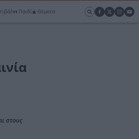
τιβάλ
Παιδί
Θέματα
ινία
αι στους