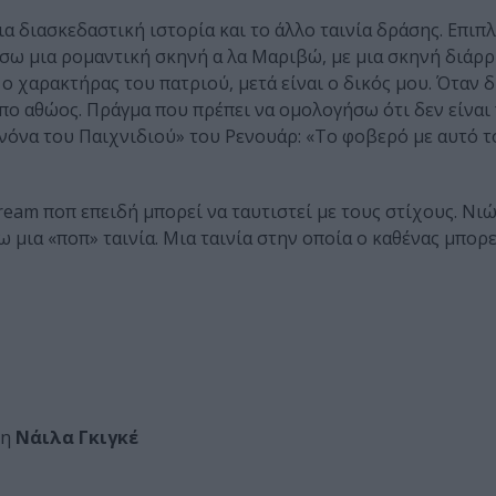
ια διασκεδαστική ιστορία και το άλλο ταινία δράσης. Επιπλ
άσω μια ρομαντική σκηνή α λα Μαριβώ, με μια σκηνή διάρ
ο χαρακτήρας του πατριού, μετά είναι ο δικός μου. Όταν 
ρόπο αθώος. Πράγμα που πρέπει να ομολογήσω ότι δεν είναι
νόνα του Παιχνιδιού» του Ρενουάρ: «Το φοβερό με αυτό τ
eam ποπ επειδή μπορεί να ταυτιστεί με τους στίχους. Νιώθ
 μια «ποπ» ταινία. Μια ταινία στην οποία ο καθένας μπορε
τη
Νάιλα Γκιγκέ