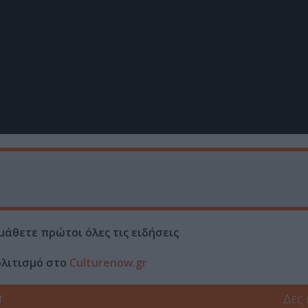
μάθετε πρώτοι όλες τις ειδήσεις
ολιτισμό στο
Culturenow.gr
r
Δες