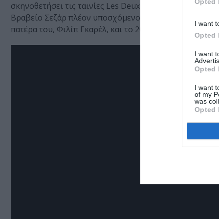
Opted 
σκηνοθετήσει τις ταινίες Les Deux Amis (2015), Ένας Πι
Βραβείο Σεζάρ πλέον υποσχόμενου Γάλλου ηθοποιού για
I want t
πατέρα του, Φιλίπ Γκαρέλ, και το 2023 με Βραβείο Σεζά
Opted 
I want 
Advertis
Opted 
I want t
of my P
was col
Opted 