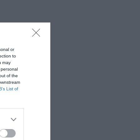
sonal or
ection to
ou may
 personal
out of the
 downstream
B’s List of
ού. Έχει
Γκέργουικ, Το
ήλ του Αρνό
έχει