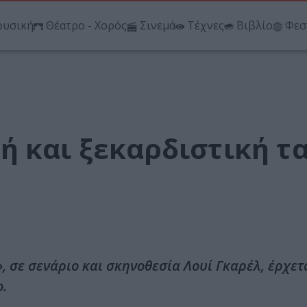
υσική
Θέατρο - Χορός
Σινεμά
Τέχνες
Βιβλίο
Φεσ
 και ξεκαρδιστική τα
 σε σενάριο και σκηνοθεσία Λουί Γκαρέλ, έρχετ
o.