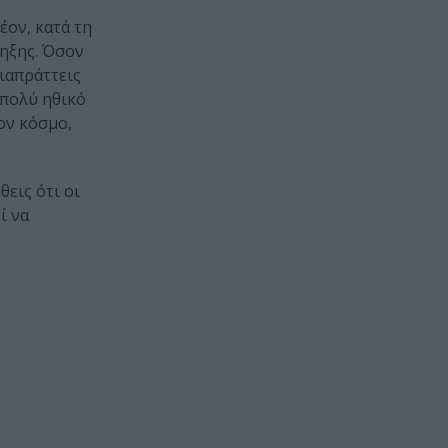
έον, κατά τη
ρηξης. Όσον
διαπράττεις
 πολύ ηθικό
ον κόσμο,
εις ότι οι
ί να