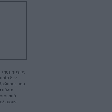
ς της μητέρας
οποίο δεν
ανθρώπους που
α πάντα
οιοι από
 ελκύουν