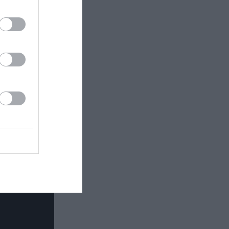
ύτηκε με
νοθεσία του
α Πάνω Κάτω.