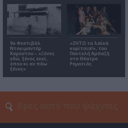
9ο Φεστιβάλ
«ΖΗΤΩ τα λαϊκά
Ντοκιμαντέρ
κορίτσια!», του
Καρύστου – «Ξένος
Παντελή Αμπαζή
εδώ, ξένος εκεί,
στο Θέατρο
όπου κι αν πάω
Ρεματιάς
ξένος»