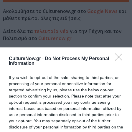
Ακολουθήστε το Culturenow.gr στο
Google News
και
μάθετε πρώτοι όλες τις ειδήσεις
Δείτε όλα τα
τελευταία νέα
για την Τέχνη και τον
Πολιτισμό στο
Culturenow.gr
Νέοι Διαγωνισμοί
❯
CultureNow.gr -
Do Not Process My Personal
Information
Tags
If you wish to opt-out of the sale, sharing to third parties, or
ΕΚΔΟΣΕΙΣ ΜΕΤΑΙΧΜΙΟ
ΜΑΙΡΗ ΚΟΝΤΖΟΓΛΟΥ
processing of your personal or sensitive information for
targeted advertising by us, please use the below opt-out
Newsletter
section to confirm your selection. Please note that after your
opt-out request is processed you may continue seeing
Κάθε βδομάδα στο e-mail σας τα τελευταία νέα για
interest-based ads based on personal information utilized by
την Τέχνη και τον Πολιτισμό!
us or personal information disclosed to third parties prior to
your opt-out. You may separately opt-out of the further
disclosure of your personal information by third parties on the