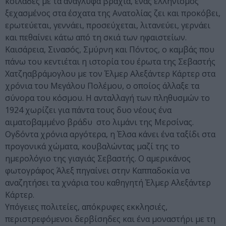
κοιλάδες µε τα ανάγλυφα βράχια, ένας ελληνισµός
ξεχασµένος στα έσχατα της Ανατολίας ζει και προκόβει,
ερωτεύεται, γεννάει, προσεύχεται, λιτανεύει, γερνάει
και πεθαίνει κάτω από τη σκιά των ηφαιστείων.
Καισάρεια, Σινασός, Σµύρνη και Πόντος, ο καµβάς που
πάνω του κεντιέται η ιστορία του έρωτα της Σεβαστής
Χατζηαβράµογλου µε τον Έλµερ Αλεξάντερ Κάρτερ στα
χρόνια του Μεγάλου Πολέµου, ο οποίος άλλαξε τα
σύνορα του κόσµου. Η ανταλλαγή των πληθυσµών το
1924 χωρίζει για πάντα τους δυο νέους ένα
αιµατοβαµµένο βράδυ στο λιµάνι της Μερσίνας.
Ογδόντα χρόνια αργότερα, η Έλσα κάνει ένα ταξίδι στα
προγονικά χώµατα, κουβαλώντας µαζί της το
ηµερολόγιο της γιαγιάς Σεβαστής. Ο αµερικάνος
φωτογράφος Άλεξ πηγαίνει στην Καππαδοκία να
αναζητήσει τα χνάρια του καθηγητή Έλµερ Αλεξάντερ
Κάρτερ.
Υπόγειες πολιτείες, απόκρυφες εκκλησιές,
περιστρεφόµενοι δερβίσηδες και ένα µοναστήρι µε τη