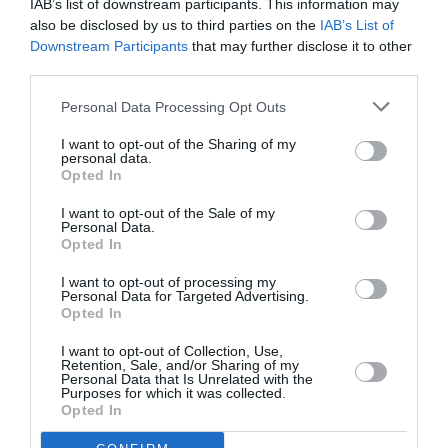
IAB’s list of downstream participants. This information may
also be disclosed by us to third parties on the
IAB’s List of
Downstream Participants
that may further disclose it to other
Ακολουθήστε το Culturenow.gr
third parties.
Personal Data Processing Opt Outs
I want to opt-out of the Sharing of my
personal data.
Σχετικά Άρθρα
Opted In
I want to opt-out of the Sale of my
Personal Data.
Opted In
I want to opt-out of processing my
Personal Data for Targeted Advertising.
Opted In
Η μακρά λίστα με
Έκθεση Βιβλίου
I want to opt-out of Collection, Use,
τις υποψηφιότητες
2026 στο Ναύπλιο
Retention, Sale, and/or Sharing of my
για το Βραβείο
Personal Data that Is Unrelated with the
Purposes for which it was collected.
Booker 2026
Opted In