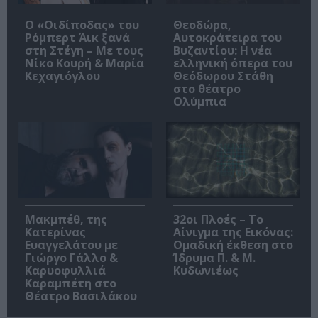
O «Οιδίποδας» του
Θεοδώρα,
Ρόμπερτ Άικ ξανά
Αυτοκράτειρα του
στη Στέγη – Με τους
Βυζαντίου: Η νέα
Νίκο Κουρή & Μαρία
ελληνική όπερα του
Κεχαγιόγλου
Θεόδωρου Στάθη
στο θέατρο
Ολύμπια
Μακμπέθ, της
32οι Πλοές – Το
Κατερίνας
Αίνιγμα της Εικόνας:
Ευαγγελάτου με
Ομαδική έκθεση στο
Γιώργο Γάλλο &
Ίδρυμα Π. & Μ.
Καρυοφυλλιά
Κυδωνιέως
Καραμπέτη στο
Θέατρο Βασιλάκου