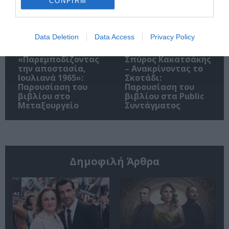
CONFIRM
Data Deletion
Data Access
Privacy Policy
«Παρεμποδίζοντας
Σπύρος Κακατσάκης
την αποστασία,
– Ανακρίνοντας το
Ιουλιανά 1965»:
Σκοτάδι:
Παρουσίαση του
Παρουσίαση του
βιβλίου στο
βιβλίου στα Public
Μεταξουργείο
Συντάγματος
Δημοφιλή Άρθρα