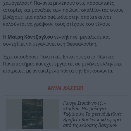
χαµογελαστή Παναγία µπλέκουν στις προσωπικές
ιστορίες και µοναξιές των ηρώων, σκαλίζοντας στους
βράχους µια παλιά ραψωδία στην οποία εκείνοι
καλούνται να γράψουν τους στίχους του τέλους.
Η
Μαίρη Κόντζογλου
γεννήθηκε, µεγάλωσε και
συνεχίζει να µεγαλώνει στη Θεσσαλονίκη.
Έχει σπουδάσει Πολιτικές Επιστήµες στο Πάντειο
Πανεπιστήµιο και έχει εργαστεί σε µεγάλες ελληνικές
εταιρείες, µε αντικείµενο πάντα την Επικοινωνία.
ΜΗΝ ΧΑΣΕΙΣ!
Γιανγκ Σιουάνγκ-τζι –
«Ταϊβάν: Ημερολόγιο
Ταξιδιού»: Το φετινό Διεθνές
Βραβείο Booker κυκλοφορεί
από τις εκδόσεις Βακχικόν