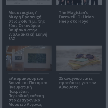
Μεσοτοιχίες ή
The Magician’s
Μικρή Προσευχή
Farewell: Οι Uriah
στις 3κ46 π.μ., της
Heep στο Floyd
Εύας Οικονόμου –
Βαμβακά στην
Εναλλακτική Σκηνή
ΕΛΣ
«Απομακρυσμένα
25 αναγνωστικές
Βουνά και Ποτάμια:
προτάσεις για τον
Πνευματική
Αύγουστο
Πατρίδα»:
Περιοδική έκθεση
στο Διαχρονικό
Μουσείο Αίγινας