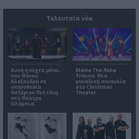
Τελευταία νέα
Αυτή η νύχτα μένει,
Mania The Abba
του Θάνου
Tribute: Μια
Αλεξανδρή σε
μοναδική συναυλία
σκηνοθεσία
στο Christmas
Αστέριου Πελτέκη
Theater
στο Θέατρο
Ολύμπια