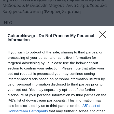
Μαδούρου, Μελισάνθη Μαχούτ, Άννα Σίτρα, Χαρούλα
Χατζηνικολαόυ και η Φλοράνς Χτηστάκη.
INFO
Τεχνοχώρος: Λεμπέση 4 & Μακρυγιάννη, Αθήνα
Διάρκεια έκθεσης: Από 6 έως 23 Ιουνίου
CultureNow.gr -
Do Not Process My Personal
Information
Ακολουθήστε το Culturenow.gr στο
Google News
και
μάθετε πρώτοι όλες τις ειδήσεις
If you wish to opt-out of the sale, sharing to third parties, or
processing of your personal or sensitive information for
Δείτε όλα τα
τελευταία νέα
για την Τέχνη και τον
targeted advertising by us, please use the below opt-out
section to confirm your selection. Please note that after your
Πολιτισμό στο
Culturenow.gr
opt-out request is processed you may continue seeing
interest-based ads based on personal information utilized by
Νέοι Διαγωνισμοί
❯
us or personal information disclosed to third parties prior to
your opt-out. You may separately opt-out of the further
disclosure of your personal information by third parties on the
Newsletter
IAB’s list of downstream participants. This information may
Κάθε βδομάδα στο e-mail σας τα τελευταία νέα για
also be disclosed by us to third parties on the
IAB’s List of
την Τέχνη και τον Πολιτισμό!
Downstream Participants
that may further disclose it to other