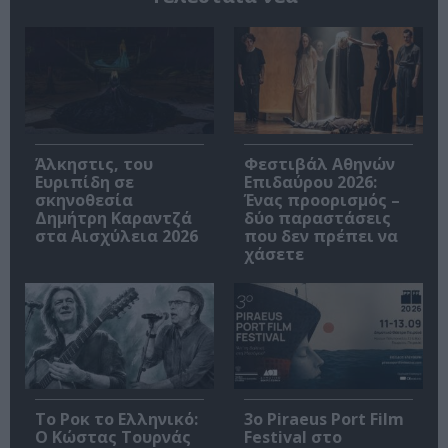
Άλκηστις, του
Φεστιβάλ Αθηνών
Ευριπίδη σε
Επιδαύρου 2026:
σκηνοθεσία
Ένας προορισμός –
Δημήτρη Καραντζά
δύο παραστάσεις
στα Αισχύλεια 2026
που δεν πρέπει να
χάσετε
Το Ροκ το Ελληνικό:
3o Piraeus Port Film
Ο Κώστας Τουρνάς
Festival στο