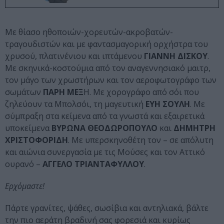
Με θίασο ηθοποιών-χορευτών-ακροβατών-
τραγουδιστών και με φαντασμαγορική ορχήστρα του
χρυσού, πλατινένιου και ιπτάμενου
ΓΙΑΝΝΗ ΔΙΣΚΟΥ
.
Με σκηνικά-κοστούμια από τον αναγεννησιακό μαιτρ,
τον μάγο των χρωστήρων και τον αεροφωτογράφο των
σωμάτων
ΠΑΡΗ ΜΕΞ
Η. Με χορογράφο από σόι που
ζηλεύουν τα Μπολσόι, τη μαγευτική
ΕΥΗ ΣΟΥΛΗ
. Με
σύμπραξη στα κείμενα από τα γνωστά και εξαιρετικά
υποκείμενα
ΒΥΡΩΝΑ ΘΕΟΔΩΡΟΠΟΥΛΟ
και
ΔΗΜΗΤΡΗ
ΧΡΙΣΤΟΦΟΡΙΔΗ
. Με υπερσκηνοθέτη τον – σε απόλυτη
και αιώνια συνεργασία με τις Μούσες και τον Αττικό
ουρανό –
ΑΓΓΕΛΟ ΤΡΙΑΝΤΑΦΥΛΛΟΥ
.
Ερχόμαστε!
Πάρτε γρανίτες, ψάθες, σωσίβια και αντηλιακά, βάλτε
την πιο αεράτη βραδινή σας φορεσιά και κυρίως