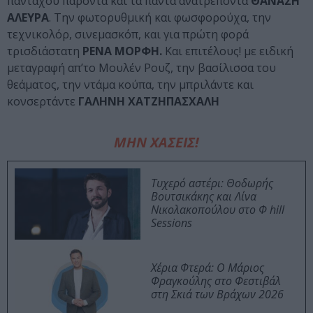
πανταχού παρόντα και τα πάντα ανατρέποντα
ΘΑΝΑΣΗ
ΑΛΕΥΡΑ
. Την φωτορυθμική και φωσφορούχα, την
τεχνικολόρ, σινεμασκόπ, και για πρώτη φορά
τρισδιάστατη
ΡΕΝΑ ΜΟΡΦΗ.
Και επιτέλους! με ειδική
μεταγραφή απ’το Μουλέν Ρουζ, την βασίλισσα του
θεάματος, την ντάμα κούπα, την μπριλάντε και
κονσερτάντε
ΓΑΛΗΝΗ ΧΑΤΖΗΠΑΣΧΑΛΗ
ΜΗΝ ΧΑΣΕΙΣ!
Τυχερό αστέρι: Θοδωρής
Βουτσικάκης και Λίνα
Νικολακοπούλου στο Φ hill
Sessions
Χέρια Φτερά: Ο Μάριος
Φραγκούλης στο Φεστιβάλ
στη Σκιά των Βράχων 2026