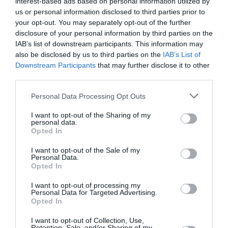
interest-based ads based on personal information utilized by
Η Ταράτσα του Φοίβου επιστρέφει!
us or personal information disclosed to third parties prior to
your opt-out. You may separately opt-out of the further
Ταυτότητα Εκδήλωσης
disclosure of your personal information by third parties on the
IAB’s list of downstream participants. This information may
also be disclosed by us to third parties on the
IAB’s List of
Ημερομηνία:
Downstream Participants
that may further disclose it to other
03/07/2024
third parties.
Ώρα έναρξης: 20:30
Personal Data Processing Opt Outs
Τοποθεσία:
I want to opt-out of the Sharing of my
personal data.
Θέατρο Άλσος, Ευελπίδων 4, Κυψέλη-Πεδίον του
Opted In
Άρεως
I want to opt-out of the Sale of my
Personal Data.
Θέατρο Άλσος ΔΕΗ
Opted In
I want to opt-out of processing my
Eισιτήρια:
Personal Data for Targeted Advertising.
Opted In
Από 15€
I want to opt-out of Collection, Use,
Πληροφορίες / Κρατήσεις:
Retention, Sale, and/or Sharing of my