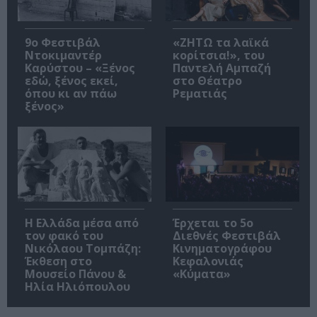
9ο Φεστιβάλ
«ΖΗΤΩ τα λαϊκά
Ντοκιμαντέρ
κορίτσια!», του
Καρύστου – «Ξένος
Παντελή Αμπαζή
εδώ, ξένος εκεί,
στο Θέατρο
όπου κι αν πάω
Ρεματιάς
ξένος»
Η Ελλάδα μέσα από
Έρχεται το 5ο
τον φακό του
Διεθνές Φεστιβάλ
Νικόλαου Τομπάζη:
Κινηματογράφου
Έκθεση στο
Κεφαλονιάς
Μουσείο Πάνου &
«Κύματα»
Ηλία Ηλιόπουλου