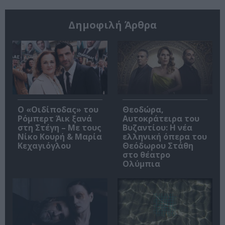
Δημοφιλή Άρθρα
O «Οιδίποδας» του
Θεοδώρα,
Ρόμπερτ Άικ ξανά
Αυτοκράτειρα του
στη Στέγη – Με τους
Βυζαντίου: Η νέα
Νίκο Κουρή & Μαρία
ελληνική όπερα του
Κεχαγιόγλου
Θεόδωρου Στάθη
στο θέατρο
Ολύμπια