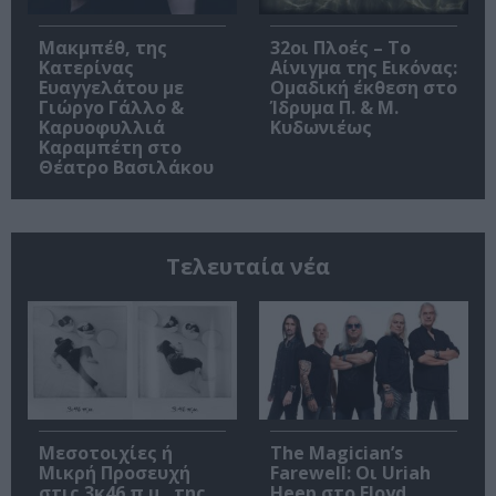
Μακμπέθ, της
32οι Πλοές – Το
Κατερίνας
Αίνιγμα της Εικόνας:
Ευαγγελάτου με
Ομαδική έκθεση στο
Γιώργο Γάλλο &
Ίδρυμα Π. & Μ.
Καρυοφυλλιά
Κυδωνιέως
Καραμπέτη στο
Θέατρο Βασιλάκου
Τελευταία νέα
Μεσοτοιχίες ή
The Magician’s
Μικρή Προσευχή
Farewell: Οι Uriah
στις 3κ46 π.μ., της
Heep στο Floyd