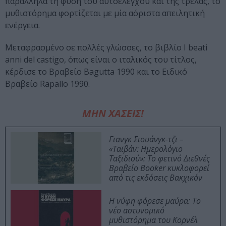
παράλληλα τη φύση του αυτοέλεγχου και της τρέλας, το
μυθιστόρημα φορτίζεται με μία αόριστα απειλητική
ενέργεια.
Μεταφρασμένο σε πολλές γλώσσες, το βιβλίο I beati
anni del castigo, όπως είναι ο ιταλικός του τίτλος,
κέρδισε το Βραβείο Bagutta 1990 και το Ειδικό
Βραβείο Rapallo 1990.
ΜΗΝ ΧΑΣΕΙΣ!
Γιανγκ Σιουάνγκ-τζι –
«Ταϊβάν: Ημερολόγιο
Ταξιδιού»: Το φετινό Διεθνές
Βραβείο Booker κυκλοφορεί
από τις εκδόσεις Βακχικόν
Η νύφη φόρεσε μαύρα: Το
νέο αστυνομικό
μυθιστόρημα του Κορνέλ