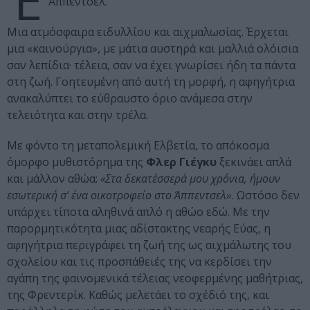
Έ
Άππεντσελ.
Μια ατμόσφαιρα ειδυλλίου και αιχμαλωσίας. Έρχεται
μια «καινούργια», με μάτια αυστηρά και μαλλιά ολόισια
σαν λεπίδια· τέλεια, σαν να έχει γνωρίσει ήδη τα πάντα
στη ζωή. Γοητευμένη από αυτή τη μορφή, η αφηγήτρια
ανακαλύπτει το εύθραυστο όριο ανάμεσα στην
τελειότητα και στην τρέλα.
Με φόντο τη μεταπολεμική Ελβετία, το απόκοσμα
όμορφο μυθιστόρημα της
Φλερ Γιέγκυ
ξεκινάει απλά
και μάλλον αθώα:
«Στα δεκατέσσερά μου χρόνια, ήμουν
εσωτερική σ’ ένα οικοτροφείο στο Άππεντσελ»
. Ωστόσο δεν
υπάρχει τίποτα αληθινά απλό η αθώο εδώ. Με την
παρορμητικότητα μιας αδίστακτης νεαρής Εύας, η
αφηγήτρια περιγράφει τη ζωή της ως αιχμάλωτης του
σχολείου και τις προσπάθειές της να κερδίσει την
αγάπη της φαινομενικά τέλειας νεοφερμένης μαθήτριας,
της Φρεντερίκ. Καθώς μελετάει το σχέδιό της, και