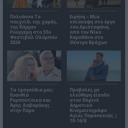
Πολυάννα Το
Ειρήνη – Μια
παιχνίδι της χαράς,
επίσκεψη στο έργο
της Κάρμεν
του Αριστοφάνη,
Ρουγγέρη στο 55ο
από τον Νίκο
Φεστιβάλ Ολύμπου
Καραθάνο στο
2026
Θέατρο Βράχων
Τα τραγούδια μας:
Προβολές με
Ευανθία
ελεύθερη είσοδο
Ρεμπούτσικα και
στον Θερινό
Άρης Δαβαράκης
Δημοτικό
στην Πάρο
Κινηματογράφο
Αγίας Παρασκευής |
10-16/8