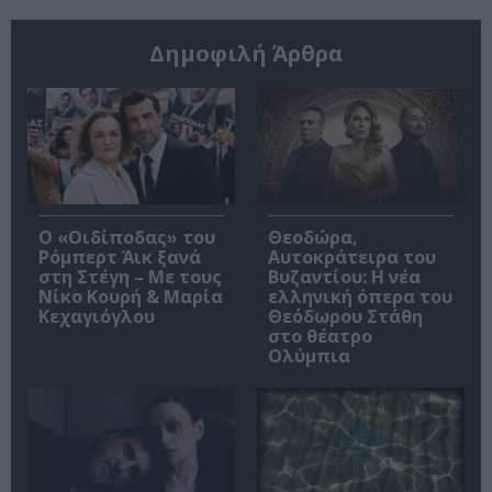
Δημοφιλή Άρθρα
O «Οιδίποδας» του
Θεοδώρα,
Ρόμπερτ Άικ ξανά
Αυτοκράτειρα του
στη Στέγη – Με τους
Βυζαντίου: Η νέα
Νίκο Κουρή & Μαρία
ελληνική όπερα του
Κεχαγιόγλου
Θεόδωρου Στάθη
στο θέατρο
Ολύμπια