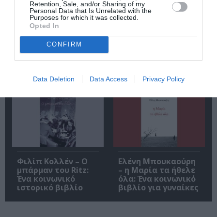
Retention, Sale, and/or Sharing of my
Personal Data that Is Unrelated with the
Purposes for which it was collected.
Opted In
Αυτοβιογραφία
Αντόνιο Πόρτσια –
CONFIRM
ενός πτώματος: Μια
Φωνές: Ένα βιβλίο
συλλογή
ως εσωτερικός
διηγημάτων του
διάλογος
Σιγκισμούντ
Data Deletion
Data Access
Privacy Policy
Κρζιζανόφσκι
Φιλίπ Κολλέν – Ο
Ελένη Μπουκαούρη
μπάρμαν του Ritz:
– η Μαρία τα ήθελε
Ένα κοινωνικό
όλα: Ένα κοινωνικό
ιστορικό βιβλίο
βιβλίο για γυναίκες