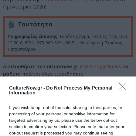
Προλετέρκα (2020).
Ταυτότητα
Πληροφορίες έκδοσης:
Εκδόσεις Άγρα, Σελίδες: 128, Τιμή:
12,50 €, ISBN: 978-960-505-488-5 | Μετάφραση: Σταύρος
Παπασταύρου
Ακολουθήστε το Culturenow.gr στο
Google News
και
μάθετε πρώτοι όλες τις ειδήσεις
Δείτε όλα τα
τελευταία νέα
για την Τέχνη και τον
CultureNow.gr -
Do Not Process My Personal
Information
Πολιτισμό στο
Culturenow.gr
If you wish to opt-out of the sale, sharing to third parties, or
Νέοι Διαγωνισμοί
❯
processing of your personal or sensitive information for
targeted advertising by us, please use the below opt-out
Tags
section to confirm your selection. Please note that after your
opt-out request is processed you may continue seeing