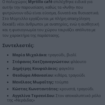
Ο πολυχώρος
Myrtillo café
επιλέχθηκε ειδικά για
αυτήν την παρουσίαση, καθώς τα «Άνθη» που
φυτρώνουν εδώ είναι εύοσμα, δυνατά και θυσιαστικά.
Στο Μύρτιλλο εργάζονται με πλήρη απασχόληση
δεκαέξι νέοι άνθρωποι με αναπηρίες, ενώ η αισθητική
και η φυσιογνωμία του χώρου ταιριάζει απόλυτα με
τον χαρακτήρα της παράστασης.
Συντελεστές:
Μαρία Μιχαλάκα:
τραγούδι, βιολί
Στέφανος Χατζηαναγνώστου:
φλάουτο
Δημήτρης Κουφαλάκος:
φαγκότο
Θεοδώρα Αθανασίου:
κιθάρα, τραγούδι
Μενέλαος Μωραΐτης:
τούμπα
Κώστας Κωνσταντάτος:
κρουστά, τραγούδι
Αγγελίνα Τερσενίδου:
Στον αποκαλυπτικό ρόλο
της «Νεράιδας»