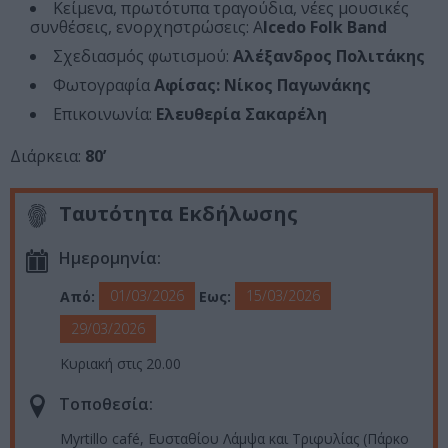
Κείμενα, πρωτότυπα τραγούδια, νέες μουσικές
συνθέσεις, ενορχηστρώσεις: A
lcedo Folk Band
Σχεδιασμός φωτισμού:
Αλέξανδρος Πολιτάκης
Φωτογραφία
Αφίσας: Νίκος Παγωνάκης
Επικοινωνία:
Ελευθερία Σακαρέλη
Διάρκεια:
80’
Ταυτότητα Εκδήλωσης
Ημερομηνία:
01/03/2026
15/03/2026
Από:
Εως:
29/03/2026
Κυριακή στις 20.00
Τοποθεσία:
Myrtillo café, Ευσταθίου Λάμψα και Τριφυλίας (Πάρκο