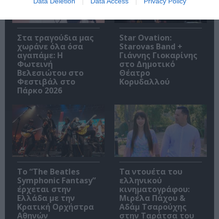
Data Deletion
Data Access
Privacy Policy
Στα τραγούδια μας
Star Ovation:
χωράνε όλα όσα
Starovas Band +
αγαπάμε: Η
Γιάννης Γιοκαρίνης
Φωτεινή
στο Δημοτικό
Βελεσιώτου στο
Θέατρο
Φεστιβάλ στο
Κορυδαλλού
Πάρκο 2026
Το “The Beatles
Τα ντουέτα του
Symphonic Fantasy”
ελληνικού
έρχεται στην
κινηματογράφου:
Ελλάδα με την
Μιρέλα Πάχου &
Κρατική Ορχήστρα
Αδάμ Τσαρούχης
Αθηνών
στην Ταράτσα του