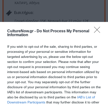
ΚΑΠΑΨ), Αθήνα
Eισιτήρια:
Γενική είσοδος: 15€, Νεανικό έως 22 ετών: 12€
Πληροφορίες / Κρατήσεις:
CultureNow.gr -
Do Not Process My Personal
Information
Τηλ.: 21 1012 3176 |
myrtillocafe.gr
If you wish to opt-out of the sale, sharing to third parties, or
processing of your personal or sensitive information for
Ακολουθήστε το Culturenow.gr στο
Google News
και
targeted advertising by us, please use the below opt-out
μάθετε πρώτοι όλες τις ειδήσεις
section to confirm your selection. Please note that after your
opt-out request is processed you may continue seeing
Δείτε όλα τα
τελευταία νέα
για την Τέχνη και τον
interest-based ads based on personal information utilized by
Πολιτισμό στο
Culturenow.gr
us or personal information disclosed to third parties prior to
your opt-out. You may separately opt-out of the further
Νέοι Διαγωνισμοί
❯
disclosure of your personal information by third parties on the
IAB’s list of downstream participants. This information may
also be disclosed by us to third parties on the
IAB’s List of
Tags
Downstream Participants
that may further disclose it to other
third parties.