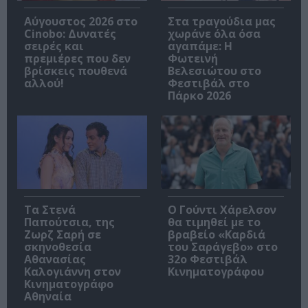
Αύγουστος 2026 στο
Στα τραγούδια μας
Cinobo: Δυνατές
χωράνε όλα όσα
σειρές και
αγαπάμε: Η
πρεμιέρες που δεν
Φωτεινή
βρίσκεις πουθενά
Βελεσιώτου στο
αλλού!
Φεστιβάλ στο
Πάρκο 2026
Τα Στενά
Ο Γούντι Χάρελσον
Παπούτσια, της
θα τιμηθεί με το
Ζωρζ Σαρή σε
βραβείο «Καρδιά
σκηνοθεσία
του Σαράγεβο» στο
Αθανασίας
32ο Φεστιβάλ
Καλογιάννη στον
Κινηματογράφου
Κινηματογράφο
Αθηναία