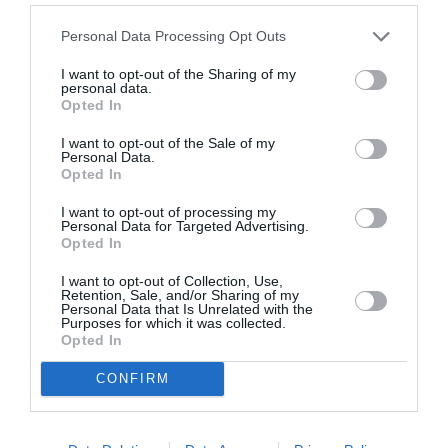
ΕΝΤΕΧΝΟ - ΛΑΪΚΟ - ΠΑΡΑΔΟΣΙΑΚΗ
ΣΥΝΑΥΛΙΕΣ 2026
Personal Data Processing Opt Outs
Newsletter
I want to opt-out of the Sharing of my
personal data.
Κάθε βδομάδα στο e-mail σας τα τελευταία νέα για
Opted In
την Τέχνη και τον Πολιτισμό!
I want to opt-out of the Sale of my
Personal Data.
Opted In
I want to opt-out of processing my
Personal Data for Targeted Advertising.
Ακολουθήστε το Culturenow.gr
Opted In
I want to opt-out of Collection, Use,
Retention, Sale, and/or Sharing of my
Personal Data that Is Unrelated with the
Purposes for which it was collected.
Opted In
Σχετικά Άρθρα
CONFIRM