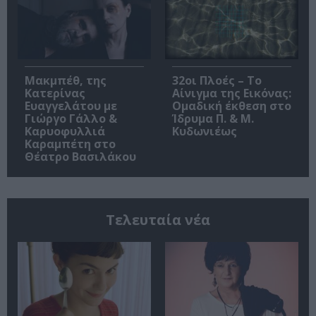
Μακμπέθ, της
32οι Πλοές – Το
Κατερίνας
Αίνιγμα της Εικόνας:
Ευαγγελάτου με
Ομαδική έκθεση στο
Γιώργο Γάλλο &
Ίδρυμα Π. & Μ.
Καρυοφυλλιά
Κυδωνιέως
Καραμπέτη στο
Θέατρο Βασιλάκου
Τελευταία νέα