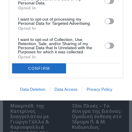
Personal Data.
Opted In
I want to opt-out of processing my
Personal Data for Targeted Advertising.
O «Οιδίποδας» του
Θεοδώρα,
Opted In
Ρόμπερτ Άικ ξανά
Αυτοκράτειρα του
στη Στέγη – Με τους
Βυζαντίου: Η νέα
I want to opt-out of Collection, Use,
Νίκο Κουρή & Μαρία
ελληνική όπερα του
Retention, Sale, and/or Sharing of my
Κεχαγιόγλου
Θεόδωρου Στάθη
Personal Data that Is Unrelated with the
στο θέατρο
Purposes for which it was collected.
Ολύμπια
Opted In
CONFIRM
Data Deletion
Data Access
Privacy Policy
Μακμπέθ, της
32οι Πλοές – Το
Κατερίνας
Αίνιγμα της Εικόνας:
Ευαγγελάτου με
Ομαδική έκθεση στο
Γιώργο Γάλλο &
Ίδρυμα Π. & Μ.
Καρυοφυλλιά
Κυδωνιέως