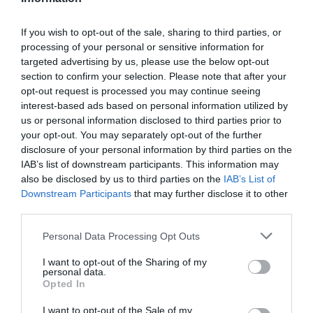
Newsletter
If you wish to opt-out of the sale, sharing to third parties, or
processing of your personal or sensitive information for
Κάθε βδομάδα στο e-mail σας τα τελευταία νέα για
targeted advertising by us, please use the below opt-out
την Τέχνη και τον Πολιτισμό!
section to confirm your selection. Please note that after your
opt-out request is processed you may continue seeing
interest-based ads based on personal information utilized by
us or personal information disclosed to third parties prior to
your opt-out. You may separately opt-out of the further
disclosure of your personal information by third parties on the
Ακολουθήστε το Culturenow.gr
IAB’s list of downstream participants. This information may
also be disclosed by us to third parties on the
IAB’s List of
Downstream Participants
that may further disclose it to other
third parties.
Personal Data Processing Opt Outs
Δημοφιλή Άρθρα
I want to opt-out of the Sharing of my
personal data.
Opted In
I want to opt-out of the Sale of my