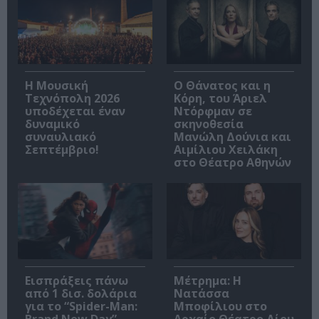
Η Μουσική
Ο Θάνατος και η
Τεχνόπολη 2026
Κόρη, του Άριελ
υποδέχεται έναν
Ντόρφμαν σε
δυναμικό
σκηνοθεσία
συναυλιακό
Μανώλη Δούνια και
Σεπτέμβριο!
Αιμίλιου Χειλάκη
στο Θέατρο Αθηνών
Εισπράξεις πάνω
Μέτρημα: Η
από 1 δισ. δολάρια
Νατάσσα
για το “Spider-Man:
Μποφίλιου στο
Brand New Day”
Αρχαίο Θέατρο Δίου