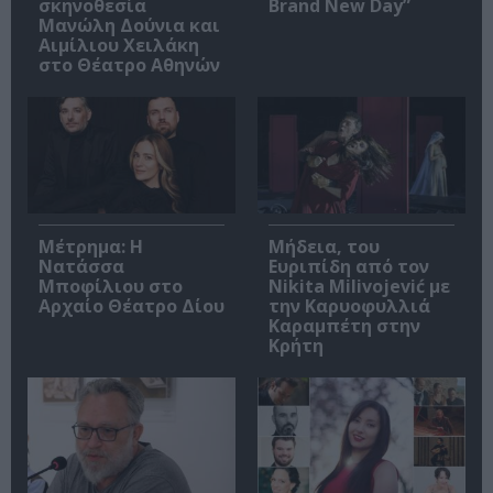
σκηνοθεσία
Brand New Day”
Μανώλη Δούνια και
Αιμίλιου Χειλάκη
στο Θέατρο Αθηνών
Μέτρημα: Η
Μήδεια, του
Νατάσσα
Ευριπίδη από τον
Μποφίλιου στο
Nikita Milivojević με
Αρχαίο Θέατρο Δίου
την Καρυοφυλλιά
Καραμπέτη στην
Κρήτη