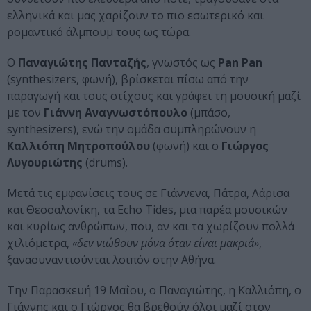
ελληνικά και μας χαρίζουν το πιο εσωτερικό και
ρομαντικό άλμπουμ τους ως τώρα.
Ο
Παναγιώτης Πανταζής
, γνωστός ως
Pan Pan
(synthesizers, φωνή), βρίσκεται πίσω από την
παραγωγή και τους στίχους και γράφει τη μουσική μαζί
με τον
Γιάννη Αναγνωστόπουλο
(μπάσο,
synthesizers), ενώ την ομάδα συμπληρώνουν η
Καλλιόπη Μητροπούλου
(φωνή) και ο
Γιώργος
Λυγουριώτης
(drums).
Μετά τις εμφανίσεις τους σε Γιάννενα, Πάτρα, Λάρισα
και Θεσσαλονίκη, τα Echo Tides, μια παρέα μουσικών
και κυρίως ανθρώπων, που, αν και τα χωρίζουν πολλά
χιλιόμετρα,
«δεν νιώθουν μόνα όταν είναι μακριά»
,
ξανασυναντιούνται λοιπόν στην Αθήνα.
Την Παρασκευή 19 Μαΐου, ο Παναγιώτης, η Καλλιόπη, ο
Γιάννης και ο Γιώργος θα βρεθούν όλοι μαζί στον