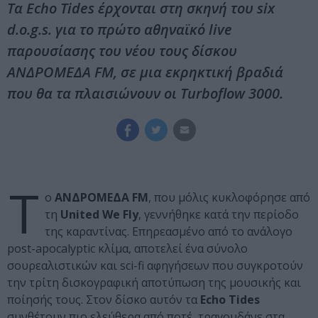
Τα Echo Tides έρχονται στη σκηνή του six
d.o.g.s. για το πρώτο αθηναϊκό live
παρουσίασης του νέου τους δίσκου
ΑΝΔΡΟΜΕΔΑ FM, σε μια εκρηκτική βραδιά
που θα τα πλαισιώνουν οι Turboflow 3000.
T
ο
ΑΝΔΡΟΜΕΔΑ FM
, που μόλις κυκλοφόρησε από
τη
United We Fly
, γεννήθηκε κατά την περίοδο
της καραντίνας. Επηρεασμένο από το ανάλογο
post-apocalyptic κλίμα, αποτελεί ένα σύνολο
σουρεαλιστικών και sci-fi αφηγήσεων που συγκροτούν
την τρίτη δισκογραφική αποτύπωση της μουσικής και
ποίησής τους. Στον δίσκο αυτόν τα
Echo Tides
συνθέτουν πιο ελεύθερα από ποτέ, τραγουδάνε στα