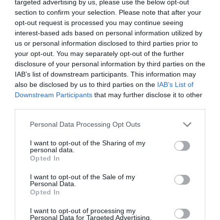
targeted advertising by us, please use the below opt-out
Δείτε όλα τα
τελευταία νέα
για την Τέχνη και τον
section to confirm your selection. Please note that after your
Πολιτισμό στο
Culturenow.gr
opt-out request is processed you may continue seeing
interest-based ads based on personal information utilized by
us or personal information disclosed to third parties prior to
Νέοι Διαγωνισμοί
❯
your opt-out. You may separately opt-out of the further
disclosure of your personal information by third parties on the
Tags
IAB’s list of downstream participants. This information may
also be disclosed by us to third parties on the
IAB’s List of
POP - ROCK - ALTERNATIVE
ΣΥΝΑΥΛΙΕΣ 2023
Downstream Participants
that may further disclose it to other
third parties.
Newsletter
Personal Data Processing Opt Outs
Κάθε βδομάδα στο e-mail σας τα τελευταία νέα για
I want to opt-out of the Sharing of my
την Τέχνη και τον Πολιτισμό!
personal data.
Opted In
I want to opt-out of the Sale of my
Personal Data.
Opted In
Ακολουθήστε το Culturenow.gr
I want to opt-out of processing my
Personal Data for Targeted Advertising.