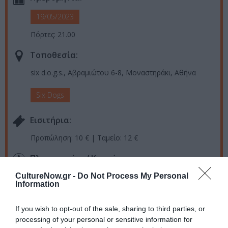
19/05/2023
Πόρτες: 21.00
Τοποθεσία:
six d.o.g.s., Αβραμιώτου 6-8, Μοναστηράκι, Αθήνα
Six Dogs
Eισιτήρια:
Προπώληση: 10 € | Ταμείο: 12 €
Πληροφορίες / Κρατήσεις:
Τηλ.:
21 0321 0510
|
sixdogs.gr
CultureNow.gr -
Do Not Process My Personal
Information
Ακολουθήστε το Culturenow.gr στο
Google News
και
If you wish to opt-out of the sale, sharing to third parties, or
μάθετε πρώτοι όλες τις ειδήσεις
processing of your personal or sensitive information for