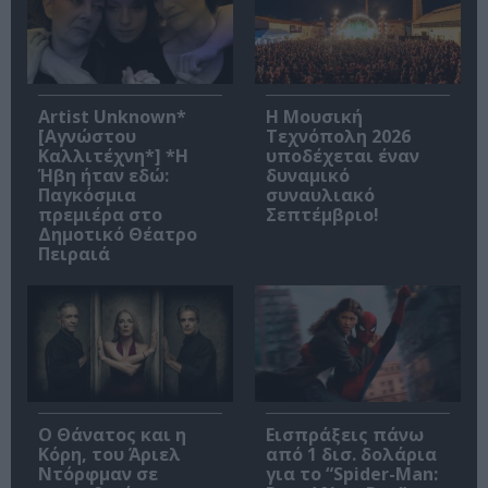
Artist Unknown*
Η Μουσική
[Αγνώστου
Τεχνόπολη 2026
Καλλιτέχνη*] *Η
υποδέχεται έναν
Ήβη ήταν εδώ:
δυναμικό
Παγκόσμια
συναυλιακό
πρεμιέρα στο
Σεπτέμβριο!
Δημοτικό Θέατρο
Πειραιά
Ο Θάνατος και η
Εισπράξεις πάνω
Κόρη, του Άριελ
από 1 δισ. δολάρια
Ντόρφμαν σε
για το “Spider-Man: