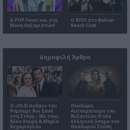
K-POP Fever και στη
Ο RIVO στο Bolivar
Μονή Λαζαριστών!
Beach Club
Δημοφιλή Άρθρα
O «Οιδίποδας» του
Θεοδώρα,
Ρόμπερτ Άικ ξανά
Αυτοκράτειρα του
στη Στέγη – Με τους
Βυζαντίου: Η νέα
Νίκο Κουρή & Μαρία
ελληνική όπερα του
Κεχαγιόγλου
Θεόδωρου Στάθη