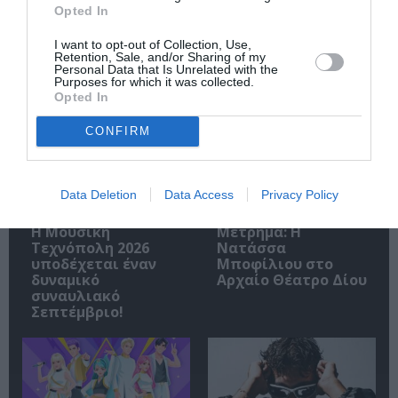
Opted In
I want to opt-out of Collection, Use,
Retention, Sale, and/or Sharing of my
Personal Data that Is Unrelated with the
Σχετικά Άρθρα
Purposes for which it was collected.
Opted In
CONFIRM
Data Deletion
Data Access
Privacy Policy
Η Μουσική
Μέτρημα: Η
Τεχνόπολη 2026
Νατάσσα
υποδέχεται έναν
Μποφίλιου στο
δυναμικό
Αρχαίο Θέατρο Δίου
συναυλιακό
Σεπτέμβριο!