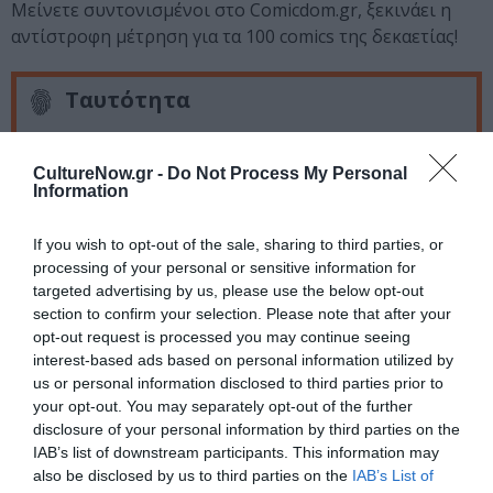
Μείνετε συντονισμένοι στο Comicdom.gr, ξεκινάει η
αντίστροφη μέτρηση για τα 100 comics της δεκαετίας!
Ταυτότητα
CultureNow.gr -
Do Not Process My Personal
Πληροφορίες
http://www.comicdom.gr/
Information
Ακολουθήστε το Culturenow.gr στο
Google News
και
If you wish to opt-out of the sale, sharing to third parties, or
μάθετε πρώτοι όλες τις ειδήσεις
processing of your personal or sensitive information for
targeted advertising by us, please use the below opt-out
Δείτε όλα τα
τελευταία νέα
για την Τέχνη και τον
section to confirm your selection. Please note that after your
Πολιτισμό στο
Culturenow.gr
opt-out request is processed you may continue seeing
interest-based ads based on personal information utilized by
us or personal information disclosed to third parties prior to
Νέοι Διαγωνισμοί
❯
your opt-out. You may separately opt-out of the further
disclosure of your personal information by third parties on the
IAB’s list of downstream participants. This information may
Newsletter
also be disclosed by us to third parties on the
IAB’s List of