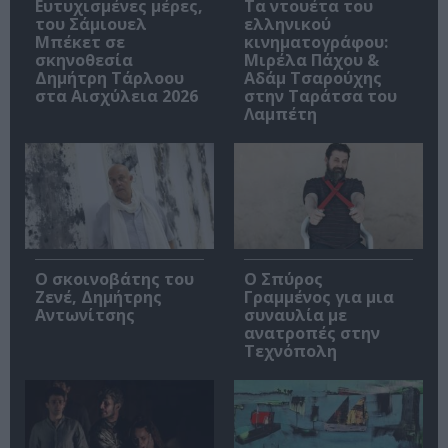
Ευτυχισμένες μέρες,
Τα ντουέτα του
του Σάμιουελ
ελληνικού
Μπέκετ σε
κινηματογράφου:
σκηνοθεσία
Μιρέλα Πάχου &
Δημήτρη Τάρλοου
Αδάμ Τσαρούχης
στα Αισχύλεια 2026
στην Ταράτσα του
Λαμπέτη
Ο σκοινοβάτης του
Ο Σπύρος
Ζενέ, Δημήτρης
Γραμμένος για μια
Αντωνίτσης
συναυλία με
ανατροπές στην
Τεχνόπολη