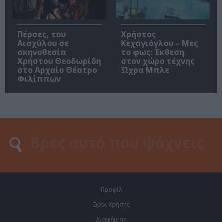
Πέρσες, του
Χρήστος
Αισχύλου σε
Κεχαγιόγλου – Μες
σκηνοθεσία
το φως: Έκθεση
Χρήστου Θεοδωρίδη
στον χώρο τέχνης
στο Αρχαίο Θέατρο
Ώχρα Μπλε
Φιλίππων
Προφίλ
Οροι Χρήσης
Διαφήμιση