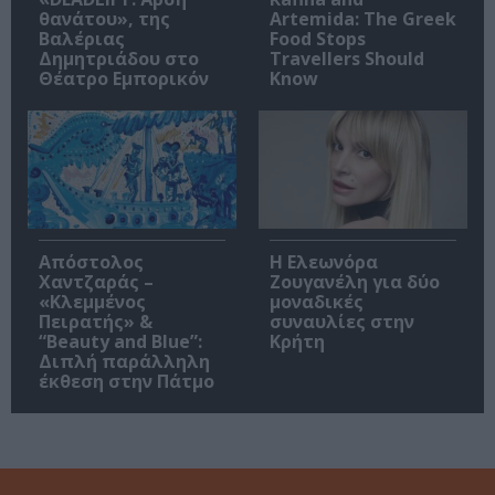
θανάτου», της
Artemida: The Greek
Βαλέριας
Food Stops
Δημητριάδου στο
Travellers Should
Θέατρο Εμπορικόν
Know
Απόστολος
Η Ελεωνόρα
Χαντζαράς –
Ζουγανέλη για δύο
«Κλεμμένος
μοναδικές
Πειρατής» &
συναυλίες στην
“Beauty and Blue”:
Κρήτη
Διπλή παράλληλη
έκθεση στην Πάτμο