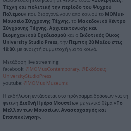
διαδικτυακή εκδήλωση με γενικό τίτλο
«Συνέργειες:
Τέχνη και πολιτική την περίοδο του Ψυχρού
Πολέμου»
που διοργανώνουν από κοινού το
MOMus-
Μουσείο Σύγχρονης Τέχνης,
το
Μακεδονικό Κέντρο
Σύγχρονης Τέχνης, Αρχιτεκτονικής και
Βιομηχανικού Σχεδιασμού
και ο
Εκδοτικός Οίκος
University Studio Press,
την
Πέμπτη 20 Μαΐου στις
19:00
, με ανοιχτή συμμετοχή για το κοινό.
Μετάδοση live streaming:
facebook:
@MOMusContemporary
,
@Εκδόσεις
UniversityStudioPress
youtube:
@MOMus Museums
Η εκδήλωση εντάσσεται στο πρόγραμμα δράσεων για τη
φετινή
Διεθνή Ημέρα Μουσείων
με γενικό θέμα
«Το
Μέλλον των Μουσείων. Αναστοχασμός και
Επανεκκίνηση»
.