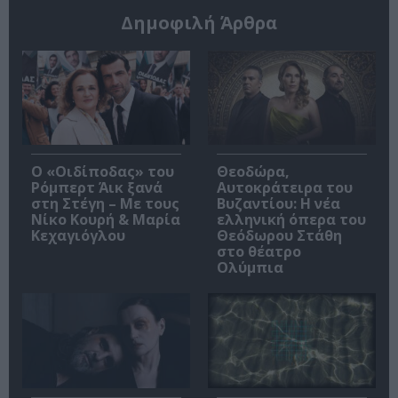
Δημοφιλή Άρθρα
O «Οιδίποδας» του
Θεοδώρα,
Ρόμπερτ Άικ ξανά
Αυτοκράτειρα του
στη Στέγη – Με τους
Βυζαντίου: Η νέα
Νίκο Κουρή & Μαρία
ελληνική όπερα του
Κεχαγιόγλου
Θεόδωρου Στάθη
στο θέατρο
Ολύμπια