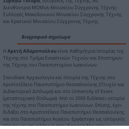
Συραγώ Τσιάρα
, Ιστορικός της Τέχνης, Αν.
Διευθύντρια MOMus-Μουσείου Σύγχρονης Τέχνης-
Συλλογές Μακεδονικού Μουσείου Σύγχρονης Τέχνης
και Κρατικού Μουσείου Σύγχρονης Τέχνης
Βιογραφικό σημείωμα
H
Αρετή Αδαμοπούλου
είναι Καθηγήτρια Ιστορίας της
Τέχνης στο Τμήμα Εικαστικών Τεχνών και Επιστημών
της Τέχνης του Πανεπιστημίου Ιωαννίνων.
Σπούδασε Αρχαιολογία και Ιστορία της Τέχνης στο
Αριστοτέλειο Πανεπιστήμιο Θεσσαλονίκης (Πτυχίο και
Διδακτορικό Δίπλωμα) και στο University of Essex
(μεταπτυχιακό δίπλωμα). Από το 2000 διδάσκει ιστορία
της τέχνης στο Πανεπιστήμιο Ιωαννίνων. Επίσης, έχει
διδάξει στο Αριστοτέλειο Πανεπιστήμιο Θεσσαλονίκης
και στο Πανεπιστήμιο Αιγαίου. Εργάστηκε ως ιστορικός
τέχνης και επιμελήτρια στην Εφορεία Νεωτέρων