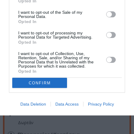
Opted In
στην ιστορία της μοντέρνας και σύγχρονης
ευρωπαϊκής τέχνης, τη σχέση τέχνης και εθνικής
I want to opt-out of the Sale of my
Personal Data.
ταυτότητας, την ιστορία των εκθέσεων και την ιστορία
Opted In
της ιστορίας της τέχνης.
I want to opt-out of processing my
Personal Data for Targeted Advertising.
Ταυτότητα Εκδήλωσης
Opted In
I want to opt-out of Collection, Use,
Ημερομηνία:
Retention, Sale, and/or Sharing of my
Personal Data that Is Unrelated with the
Purposes for which it was collected.
20/05/2021
Opted In
19:00
CONFIRM
Τοποθεσία:
Online
Data Deletion
Data Access
Privacy Policy
Eισιτήρια:
Δωρεάν