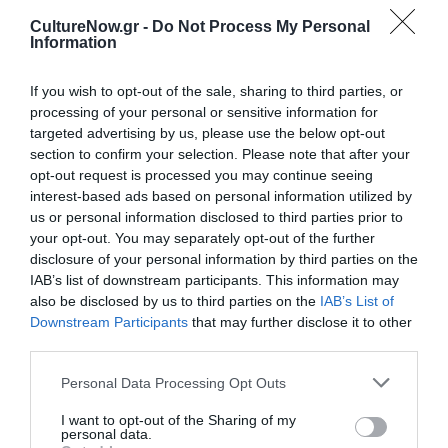
Μνημείων Μακεδονίας-Θράκης, στο Μακεδονικό
CultureNow.gr -
Do Not Process My Personal
Μουσείο Σύγχρονης Τέχνης και στο Κέντρο Σύγχρονης
Information
Τέχνης Θεσσαλονίκης.
If you wish to opt-out of the sale, sharing to third parties, or
Στην εκδοτική της δραστηριότητα περιλαμβάνονται
processing of your personal or sensitive information for
δύο μονογραφίες: Τέχνη και ψυχροπολεμική
targeted advertising by us, please use the below opt-out
διπλωματία. Διεθνείς εικαστικές εκθέσεις στην Αθήνα,
section to confirm your selection. Please note that after your
1950-1967, Θεσσαλονίκη, University Studio Press, 2019
opt-out request is processed you may continue seeing
interest-based ads based on personal information utilized by
και Ελληνική μεταπολεμική τέχνη. Εικαστικές
us or personal information disclosed to third parties prior to
παρεμβάσεις στο χώρο, Θεσσαλονίκη, University Studio
your opt-out. You may separately opt-out of the further
Press, 2000. Επίσης, επιμελήθηκε συλλογικούς
disclosure of your personal information by third parties on the
επιστημονικούς τόμους για την ιστορία και τη θεωρία
IAB’s list of downstream participants. This information may
της τέχνης. Δημοσιεύει εκτενώς, στα ελληνικά και σε
also be disclosed by us to third parties on the
IAB’s List of
άλλες γλώσσες, σε συλλογικούς τόμους και
Downstream Participants
that may further disclose it to other
επιστημονικά περιοδικά ιστορίας της τέχνης. Είναι
third parties.
ιδρυτικό μέλος της ΕΕΙΤ, μέλος της AICA-Hellas και του
Personal Data Processing Opt Outs
ICOM.
I want to opt-out of the Sharing of my
personal data.
Τα ερευνητικά της ενδιαφέροντα επικεντρώνονται