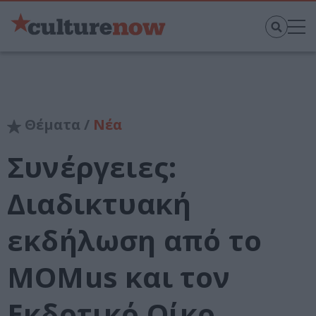
Θέματα /
Νέα
Συνέργειες:
Διαδικτυακή
εκδήλωση από το
MOMus και τον
Εκδοτικό Οίκο