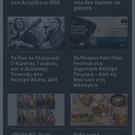
στα Αισχύλεια 2026
που δεν πρέπει να
χάσετε
Το Ροκ το Ελληνικό:
3o Piraeus Port Film
Ο Κώστας Τουρνάς
Festival στο
και ο Διονύσης
Δημοτικό Θέατρο
Τσακνής στο
Πειραιά – Από τη
Θέατρο Άλσος ΔΕΗ
Βαλτική στη
Μεσόγειο
«DEADLIFT. Άρση
Rafina and