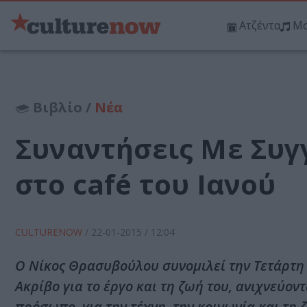
Ατζέντα
Μο
Βιβλίο /
Νέα
Συναντήσεις Με Συγ
στο café του Ιανού
CULTURENOW
/
22-01-2015
/ 12:04
Ο Νίκος Θρασυβούλου συνομιλεί την Τετάρτη 
Ακρίβο για το έργο και τη ζωή του, ανιχνεύο
πρόσωπο, για την τέχνη, την κοινωνία και τη 