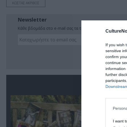
ΚΩΣΤΑΣ ΑΚΡΙΒΟΣ
Newsletter
Κάθε βδομάδα στο e-mail σας τα τελευταία νέα για την Τέχ
CultureNo
If you wish 
sensitive in
Ακο
confirm you
continue se
information 
further disc
participants
Σ
Downstream 
Persona
I want t