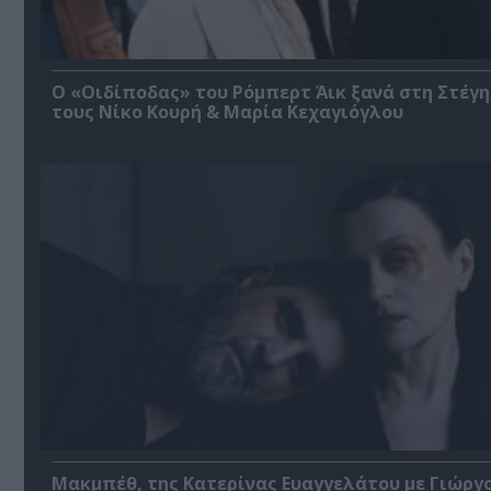
O «Οιδίποδας» του Ρόμπερτ Άικ ξανά στη Στέγη
τους Νίκο Κουρή & Μαρία Κεχαγιόγλου
Μακμπέθ, της Κατερίνας Ευαγγελάτου με Γιώργ