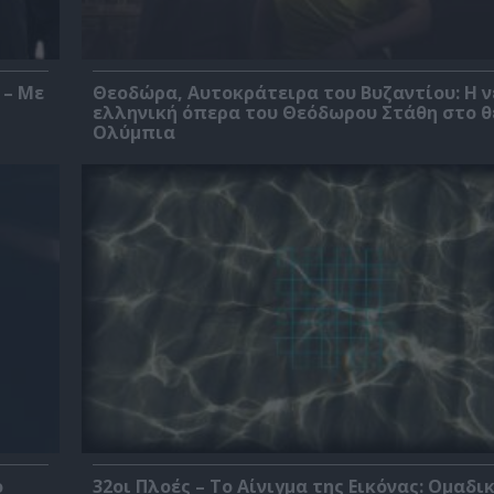
 – Με
Θεοδώρα, Αυτοκράτειρα του Βυζαντίου: Η ν
ελληνική όπερα του Θεόδωρου Στάθη στο 
Ολύμπια
ο
32οι Πλοές – Το Αίνιγμα της Εικόνας: Ομαδι