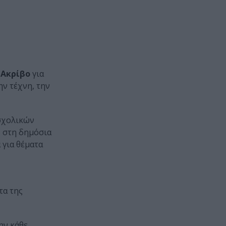
 Ακρίβο
για
ην τέχνη, την
 σχολικών
ς στη δημόσια
 για θέματα
τα της
ην κάθε