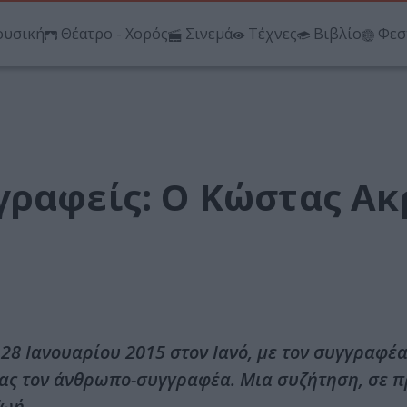
υσική
Θέατρο - Χορός
Σινεμά
Τέχνες
Βιβλίο
Φεσ
γραφείς: Ο Κώστας Ακ
28 Ιανουαρίου 2015 στον Ιανό, με τον συγγραφέ
ντας τον άνθρωπο-συγγραφέα. Μια συζήτηση, σε 
ζωή.