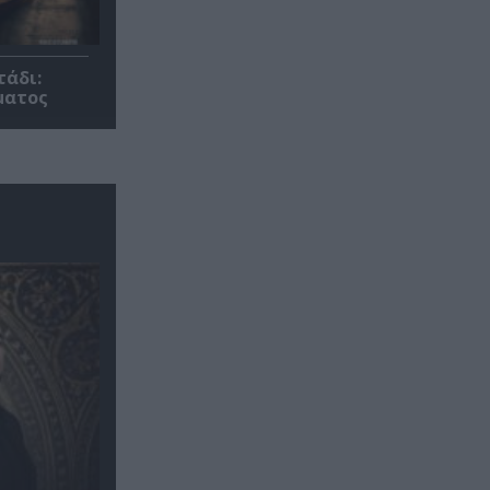
τάδι:
ματος