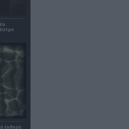
έα
θέατρο
κή έκθεση