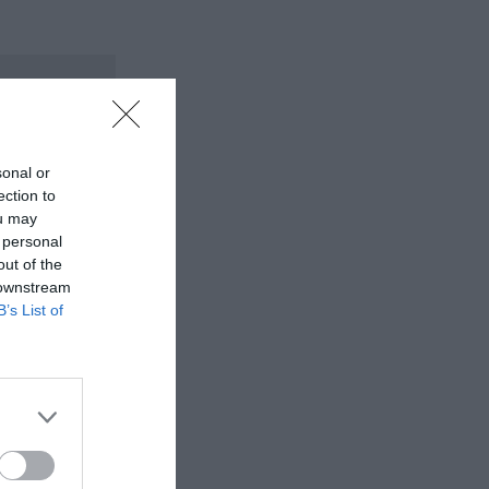
sonal or
ection to
ou may
 personal
out of the
 downstream
B’s List of