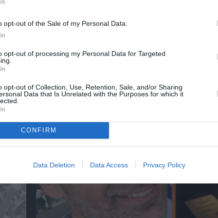
In
o opt-out of the Sale of my Personal Data.
In
to opt-out of processing my Personal Data for Targeted
ing.
In
αβείο
Έκθεση Βιβλίου 2026 στο Ναύπλιο
o opt-out of Collection, Use, Retention, Sale, and/or Sharing
ersonal Data that Is Unrelated with the Purposes for which it
lected.
In
CONFIRM
Data Deletion
Data Access
Privacy Policy