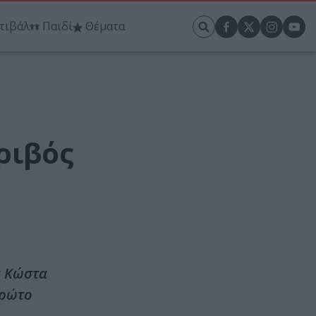
τιβάλ
Παιδί
Θέματα
ριβός
α Κώστα
πρώτο