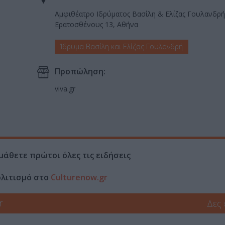
Αμφιθέατρο Ιδρύματος Βασίλη & Ελίζας Γουλανδρή
Ερατοσθένους 13, Αθήνα
Ίδρυμα Βασίλη και Ελίζας Γουλανδρή
Προπώληση:
viva.gr
μάθετε πρώτοι όλες τις ειδήσεις
ολιτισμό στο
Culturenow.gr
r
Δες