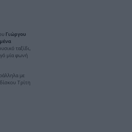
του
Γιώργου
μένα
ουσικό ταξίδι,
ηγό μία φωνή
ράλληλα με
 δίσκου Τρίτη