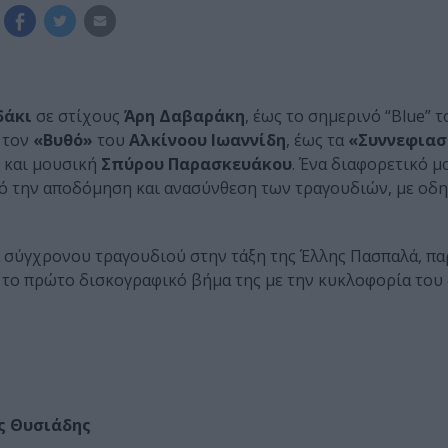
δάκι
σε στίχους
Άρη Δαβαράκη
, έως το σημερινό “Blue” 
 τον
«Βυθό»
του
Αλκίνοου Ιωαννίδη
, έως τα
«Συννεφιασ
και μουσική
Σπύρου Παρασκευάκου
. Ένα διαφορετικό μ
πό την αποδόμηση και ανασύνθεση των τραγουδιών, με οδ
 σύγχρονου τραγουδιού στην τάξη της Έλλης Πασπαλά, πα
ε το πρώτο δισκογραφικό βήμα της με την κυκλοφορία του
ς Θυσιάδης