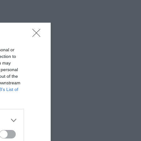
sonal or
ection to
ou may
 personal
out of the
 downstream
B’s List of