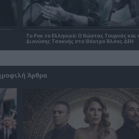
Το Ροκ το Ελληνικό: Ο Κώστας Τουρνάς και 
Διονύσης Τσακνής στο Θέατρο Άλσος ΔΕΗ
ημοφιλή Άρθρα