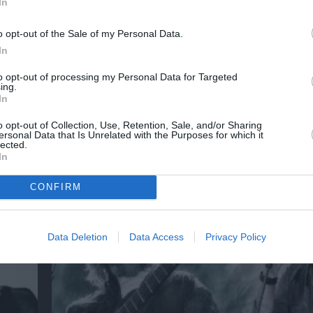
In
o opt-out of the Sale of my Personal Data.
In
to opt-out of processing my Personal Data for Targeted
ing.
In
o opt-out of Collection, Use, Retention, Sale, and/or Sharing
ersonal Data that Is Unrelated with the Purposes for which it
lected.
έατρο
K-POP Fever και στη Μονή Λαζαριστών!
In
CONFIRM
Data Deletion
Data Access
Privacy Policy