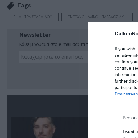
Tags
ΔΗΜΗΤΡΑ ΣΕΛΕΜΙΔΟΥ
ΕΝΤΕΧΝΟ - ΛΑΪΚΟ - ΠΑΡΑΔΟΣΙΑΚΗ
CultureNo
Newsletter
Κάθε βδομάδα στο e-mail σας τα τελευταία νέα για την Τέχ
If you wish 
sensitive in
confirm you
continue se
Ακο
information 
further disc
participants
Downstream 
Σ
Persona
I want t