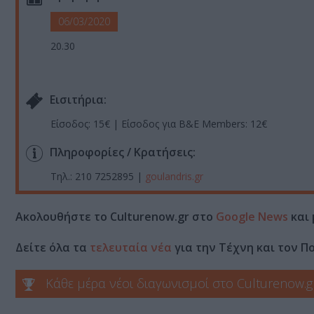
06/03/2020
20.30
Eισιτήρια:
Είσοδος: 15€ | Είσοδος για B&E Members: 12€
Πληροφορίες / Κρατήσεις:
Τηλ.: 210 7252895 |
goulandris.gr
Ακολουθήστε το Culturenow.gr στο
Google News
και 
Δείτε όλα τα
τελευταία νέα
για την Τέχνη και τον Π
Κάθε μέρα νέοι διαγωνισμοί στο Culturenow.g