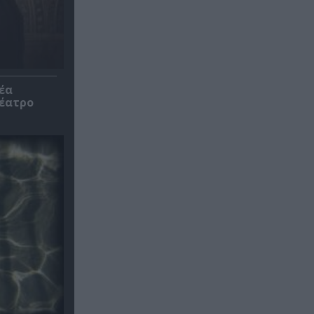
έα
θέατρο