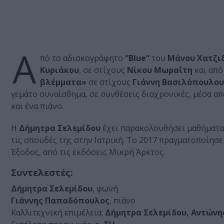
Α
πό το αδισκογράφητο
“Blue”
του
Μάνου Χατζι
Κυριάκου
, σε στίχους
Νίκου Μωραΐτη
και από
βλέμματα»
σε στίχους
Γιάννη Βασιλόπουλου
γεμάτο συναίσθημα, σε συνθέσεις διαχρονικές, μέσα α
και ένα πιάνο.
Η
Δήμητρα Σελεμίδου
έχει παρακολουθήσει μαθήματα
τις σπουδές της στην Ιατρική. Το 2017 πραγματοποίησ
Έξοδος, από τις εκδόσεις Μικρή Άρκτος.
Συντελεστές:
Δήμητρα Σελεμίδου
, φωνή
Γιάννης Παπαδόπουλος
, πιάνο
Καλλιτεχνική επιμέλεια:
Δήμητρα Σελεμίδου, Αντώνη