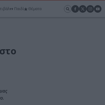
τιβάλ
Παιδί
Θέματα
 στο
 μας
ο.