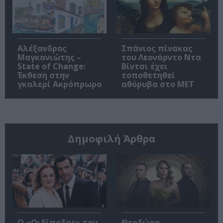
Αλέξανδρος
Σπάνιος πίνακας
Μαγκανιώτης –
του Λεονάρντο Ντα
State of Change:
Βίντσι έχει
Έκθεση στην
τοποθετηθεί
γκαλερί Ακρόπρωρο
αθόρυβα στο MET
Δημοφιλή Άρθρα
O «Οιδίποδας» του
Θεοδώρα,