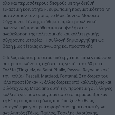
όλο και περισσότερους δεσμούς με την διεθνή
εικαστική κοινότητα κι ευρωπαϊκή πραγματικότητα. Μ’
αυτό λοιπόν τον τρόπο, το Μακεδονικό Μουσείο
Σύγχρονης Τέχνης στάθηκε η πρώτη συλλογική
ανανεωτική προσπάθεια και συμβολή στην
αναθεώρηση της πολιτισμικής και καλλιτεχνικής
σύγχρονης ιστορίας. Η συλλογή δημιουργήθηκε ως
βάση μιας τέτοιας ανάγνωσης και προοπτικής.
Ο Ιόλας δώρισε μια σειρά από έργα που επικεντρώνουν
σε πρώτο πλάνο τις σχέσεις τις γενιάς του ’60 με τη
Γαλλία (Tinguely, de Saint Phalle, Raysse, Raynaud κοκ.)
την Ιταλία ( Pascali, Mattiacci, Fontana). Στη δωρεά του
Ιόλα προστέθηκαν κι άλλες δωρεές από καλλιτέχνες και
φιλότεχνους. Μέσα από αυτή την προοπτική οι Έλληνες
καλλιτέχνες που σφράγισαν αυτό το πέρασμα βρήκαν
τη θέση τους και ο ρόλος που έπαιξαν διεθνώς
καταγράφηκε για πρώτη φορά συστηματικά και έγινε
αντιληπτός (Τάκις, Παύλος, Τσόκλης, Ακριθάκης,