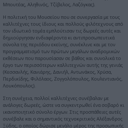
Μπουτέας, Αληθινός, Τζίβελος, Λαζόγκας).
Η πολιτική του Μουσείου που σε συνεργασία με τους
καλλιτέχνες τους ίδιους και πολλούς φιλότεχνους από
τον ιδιωτικό τομέα εμπλούτισαν τις δωρεές αυτές και
δημιούργησαν ενδιαφέροντα κι αντιπροσωπευτικά
σύνολα της περιόδου εκείνης, συνέκλινε και με τον
προγραμματισμό των πρώτων μεγάλων αναδρομικών
εκθέσεων που παρουσίασαν σε βάθος και συνολικά το
έργο των περισσότερων καλλιτεχνών αυτής της γενιάς
(Κεσσανλής, Κανιάρης, Δανιήλ, Αντωνάκος, Χρύσα,
Περδικίδης, Φιλόλαος, Ζογγολόπουλος, Κουλεντιανός,
Λουκόπουλος).
Στη συνέχεια, πολλοί καλλιτέχνες συνέβαλαν με
ανάλογες δωρεές, ώστε να συγκεντρωθεί ένα σοβαρό κι
ικανοποιητικό σύνολο έργων. Στις προσπάθειες αυτές
συνέβαλε και ο σημαντικός τεχνοκριτικός Αλέξανδρος
Ξύδης, ο οποίος δώρισε μεγάλο μέρος της προσωπικής