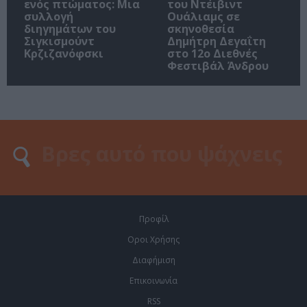
ενός πτώματος: Μια
του Ντέιβιντ
συλλογή
Ουάλιαμς σε
διηγημάτων του
σκηνοθεσία
Σιγκισμούντ
Δημήτρη Δεγαΐτη
Κρζιζανόφσκι
στο 12ο Διεθνές
Φεστιβάλ Άνδρου
Προφίλ
Οροι Χρήσης
Διαφήμιση
Επικοινωνία
RSS