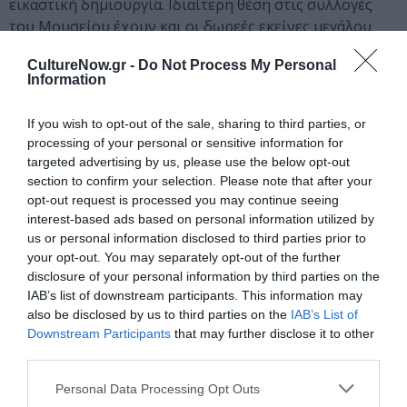
εικαστική δημιουργία. Ιδιαίτερη θέση στις συλλογές
του Μουσείου έχουν και οι δωρεές εκείνες μεγάλου
αριθμού έργων που έγιναν από του ίδιους τους
CultureNow.gr -
Do Not Process My Personal
καλλιτέχνες ή τις οικογένειές τους. Ειδική μνεία πρέπει
Information
να γίνει στην ενότητα ζωγραφικών έργων και σχεδίων
του Θεοχάρη Μορέ. Το 2012 ο Στήβεν Αντωνάκος έκανε
If you wish to opt-out of the sale, sharing to third parties, or
μια γενναιόδωρη δωρεά 67 τυπωμάτων, εξηγώντας ότι
processing of your personal or sensitive information for
στην πράξη του αυτή τον ώθησε η σχέση που έχουν τα
targeted advertising by us, please use the below opt-out
έργα αυτά με τα έργα των καλλιτεχνών της ρωσικής
section to confirm your selection. Please note that after your
πρωτοπορίας από τη συλλογή Κωστάκη. Το 2017 ο
opt-out request is processed you may continue seeing
interest-based ads based on personal information utilized by
αρχιτέκτονας Αλέξανδρος Τζώνης και η σύζυγός του
us or personal information disclosed to third parties prior to
Liane Lefaivre, δώρισαν στο μουσείο σημαντικές
your opt-out. You may separately opt-out of the further
συλλογές μεταξύ των οποίων και μια ενότητα σχεδίων
disclosure of your personal information by third parties on the
της Χρύσας Βαρδέα.
IAB’s list of downstream participants. This information may
also be disclosed by us to third parties on the
IAB’s List of
Συντελεστές:
Downstream Participants
that may further disclose it to other
Επιμέλεια:
Θούλη Μισιρλόγλου,
Ιστορικός τέχνης,
third parties.
Διευθύντρια ΜΜΣΤ
Personal Data Processing Opt Outs
Γιάννης Μπόλης,
Ιστορικός τέχνης – Προϊστάμενος