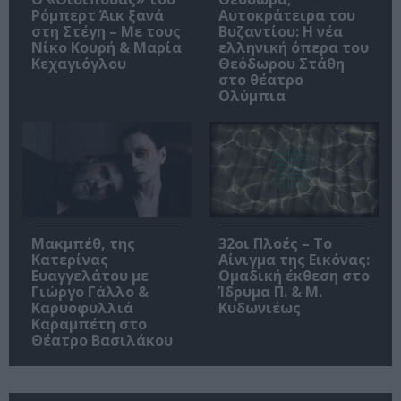
Ρόμπερτ Άικ ξανά
Αυτοκράτειρα του
στη Στέγη – Με τους
Βυζαντίου: Η νέα
Νίκο Κουρή & Μαρία
ελληνική όπερα του
Κεχαγιόγλου
Θεόδωρου Στάθη
στο θέατρο
Ολύμπια
Μακμπέθ, της
32οι Πλοές – Το
Κατερίνας
Αίνιγμα της Εικόνας:
Ευαγγελάτου με
Ομαδική έκθεση στο
Γιώργο Γάλλο &
Ίδρυμα Π. & Μ.
Καρυοφυλλιά
Κυδωνιέως
Καραμπέτη στο
Θέατρο Βασιλάκου