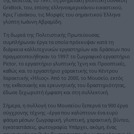
της Βενετίας το 1997, τη μνημειακή γλυπτική σύνθεση
Gridlock, του, επίσης ελληνοαμερικάνου εικαστικού,
Κρις Γιανάκου, τις Μορφές του σημαντικού Έλληνα
γλύπτη Ιωάννη Αβραμίδη.
Τη δωρεά της Πολιτιστικής Πρωτεύουσας
συμπλήρωναν έργα τα οποία πρόεκυψαν κατά τη
διάρκεια καλλιτεχνικών εργαστηρίων και δράσεων που
πραγματοποιήθηκαν το 1997: το ζωγραφικό εργαστήριο
Pictor, το εργαστήριο γλυπτικής Ίχνη και Προοπτικές,
καθώς και το εργαστήριο χαρακτικής του Κέντρου
Χαρακτικής «Ήλιος». Από το 2000, το Μουσείο, εκτός
της εκθεσιακής και ερευνητικής του δραστηριότητας,
έδωσε ξεχωριστή έμφαση και στη συλλεκτική.
Σήμερα, η συλλογή του Μουσείου ξεπερνά τα 900 έργα
σύγχρονης τέχνης –έργα που καλύπτουν ένα ευρύ
φάσμα μέσων: ζωγραφική, γλυπτική, χαρακτική, βίντεο,
εγκαταστάσεις, φωτογραφία. Υπάρχει, ακόμη, ένας