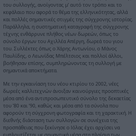
του συλλογής, ανοίγοντας μ’ αυτό τον τρόπο και το
κεφάλαιο που αφορά το θέμα της ελληνικότητας, αλλά
και πολλές σημαντικές στιγμές της σύγχρονης ιστορίας.
Παράλληλα, η συστηματική καταγραφή της σύγχρονης
τέχνης ενθάρρυνε πλήθος νέων δωρεών, όπως το
σύνολο έργων του Αχιλλέα Απέργη, δωρεά του γιου
του. Συλλέκτες όπως ο Χάρης Αντωνίου, ο Μάνος
Παυλίδης, ο Λεωνίδας Μπέλτσιος και πολλοί άλλοι,
βοήθησαν επίσης, συμπληρώνοντας τη συλλογή με
σημαντικά αποκτήματα.
Με την εγκαινίαση του νέου κτιρίου το 2002, νέες
δωρεές καλλιτεχνών άνοιξαν καινούργιες προοπτικές
μέσα από ένα αντιπροσωπευτικό σύνολο της δεκαετίας
του ’80 και ’90, καθώς και μέσα από τα σύνολα που
αφορούν τη σύγχρονη φωτογραφία και τη χαρακτική. Η
διεθνής διάσταση των συλλογών σε συνέχεια της
προσπάθειας που ξεκίνησε ο Ιόλας έχει αρχίσει να
εμπλουτίζεται με σημαντικά μέσα στα πλαίσια των