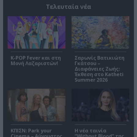
Τελευταία νέα
K-POP Fever και στη
Σαρωνίς Βατικιώτη
Μονή Λαζαριστών!
Γκάτσου –
Διαφάνειες Ζωής:
Έκθεση στο Katheti
Summer 2026
ΚΠΙΣΝ: Park your
Η νέα ταινία
Cinema – Αύγουστος
“Without Blood” της