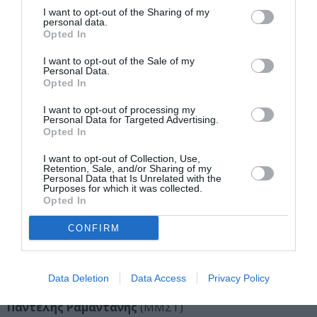
Συλλογών ΚΜΣΤ
I want to opt-out of the Sharing of my
personal data.
Opted In
Επιμελητική ομάδα – Κείμενα:
Δόμνα Γούναρη
(ΚΜΣΤ)
I want to opt-out of the Sale of my
Personal Data.
Αρετή Λεοπούλου
(ΚΜΣΤ)
Opted In
Θούλη Μισιρλόγλου
(ΜΜΣΤ)
Γιάννης Μπόλης
(ΚΜΣΤ)
I want to opt-out of processing my
Personal Data for Targeted Advertising.
Ειρήνη Παπακωνσταντίνου
(ΚΜΣΤ)
Opted In
Κατερίνα Σύρογλου
(ΜΜΣΤ)
Συραγώ Τσιάρα
(ΚΜΣΤ)
I want to opt-out of Collection, Use,
Retention, Sale, and/or Sharing of my
Personal Data that Is Unrelated with the
Purposes for which it was collected.
Παραλαβή – Έλεγχος Έργων Τέχνης:
Όλγα Φώτα
Opted In
(ΚΜΣΤ)
CONFIRM
Ανάρτηση έργων – Τεχνική υποστήριξη:
Περικλής Γαλανός
Κώστας Κοσμίδης
(ΚΜΣΤ)
Data Deletion
Data Access
Privacy Policy
Στέλιος Θεοδωρίδης
(ΜΜΣΤ)
Παντελής Ραμαντάνης
(ΜΜΣΤ)