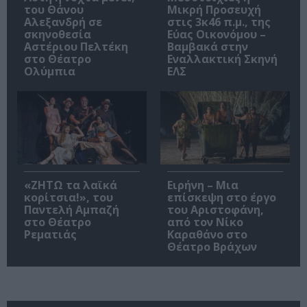
του Θάνου
Μικρή Προσευχή
Αλεξανδρή σε
στις 3κ46 π.μ., της
σκηνοθεσία
Εύας Οικονόμου –
Αστέριου Πελτέκη
Βαμβακά στην
στο Θέατρο
Εναλλακτική Σκηνή
Ολύμπια
ΕΛΣ
«ΖΗΤΩ τα λαϊκά
Ειρήνη – Μια
κορίτσια!», του
επίσκεψη στο έργο
Παντελή Αμπαζή
του Αριστοφάνη,
στο Θέατρο
από τον Νίκο
Ρεματιάς
Καραθάνο στο
Θέατρο Βράχων