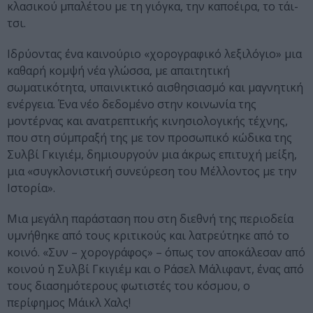
κλασικού μπαλέτου με τη γιόγκα, την καποέιρα, το τάι-
τσι.
Ιδρύοντας ένα καινούριο «χορογραφικό λεξιλόγιο» μια
καθαρή κομψή νέα γλώσσα, με απαιτητική
σωματικότητα, υπαινικτικό αισθησιασμό και μαγνητική
ενέργεια. Ένα νέο δεδομένο στην κοινωνία της
μοντέρνας και ανατρεπτικής κινησιολογικής τέχνης,
που στη σύμπραξή της με τον προσωπικό κώδικα της
Συλβί Γκιγιέμ, δημιουργούν μια άκρως επιτυχή μείξη,
μια «συγκλονιστική συνεύρεση του Μέλλοντος με την
Ιστορία».
Μια μεγάλη παράσταση που στη διεθνή της περιοδεία
υμνήθηκε από τους κριτικούς και λατρεύτηκε από το
κοινό. «Συν – χορογράφος» – όπως τον αποκάλεσαν από
κοινού η Συλβί Γκιγιέμ και ο Ράσελ Μάλιφαντ, ένας από
τους διασημότερους φωτιστές του κόσμου, ο
περίφημος Μάικλ Χαλς!