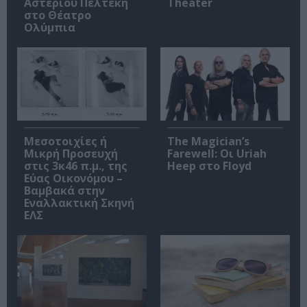
Αστέριου Πελτέκη
Theater
στο Θέατρο
Ολύμπια
Μεσοτοιχίες ή
The Magician’s
Μικρή Προσευχή
Farewell: Οι Uriah
στις 3κ46 π.μ., της
Heep στο Floyd
Εύας Οικονόμου –
Βαμβακά στην
Εναλλακτική Σκηνή
ΕΛΣ