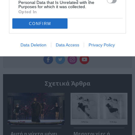
Personal Data that Is Unrelated with the
Κάθε βδομάδα στο e-mail σας τα τελευταία νέα για
Purposes for which it was collected.
την Τέχνη και τον Πολιτισμό!
Opted In
CONFIRM
Data Deletion
Data Access
Privacy Policy
Ακολουθήστε το Culturenow.gr
Σχετικά Άρθρα
Αυτή η νύχτα μένει,
Μεσοτοιχίες ή