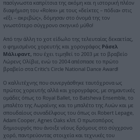
πασίγνωστα καπρίτσια της ακόμη και η ιστορική πλέον
διαφήμιση του «Rolex» με τους «δείκτες – πόδια» στις
«έξι – ακριβώς», δόμησαν στο όνομά της τον
γνωστότερο σύγχρονο σκηνικό μύθο!
Από την άλλη το χοτ είδωλο της τελευταίας δεκαετίας,
ο φημισμένος χορευτής και χορογράφος
Ράσελ
Μάλιφαντ,
που έχει τιμηθεί το 2003 με το βραβείο
Λώρενς Ολίβιε, ενώ το 2004 απέσπασε το πρώτο
βραβείο στα Critic’s Circle National Dance Award!
Ο καλλιτέχνης που συνεργάσθηκε ταυτόχρονα ως
πρώτος χορευτής αλλά και χορογράφος, με σημαντικές
ομάδες όπως το Royal Ballet, το Batsheva Ensemble, το
μπαλέτο της Λωραίνης και το μπαλέτο της Λυών και με
σπουδαίους συναδέλφους του όπως οι Robert Lepage,
Adam Cooper, Agnes Oaks κλπ. Ο πρωτοπόρος
δημιουργός που άνοιξε νέους δρόμους στο σύγχρονο
χορό, παντρεύοντας στοιχεία και τεχνικές του