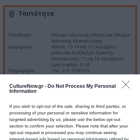
Ταυτότητα
Τοποθεσία
Μέγαρο Μουσικής Αθήνας και Μέγαρο
Μουσικής Θεσσαλονίκης
Ημερομηνία
Αθήνα: 13 14 και 15 Οκτωβρίου
(Αίθουσα Αλεξάνδρα Τριάντη),
Θεσσαλονίκη: 17 και 18 Οκτωβρίου,
ώρα έναρξης: 21.00
Πληροφορίες
Τηλ.: 210 7258 510
Τιμές εισιτηρίων
Για Αθήνα: € 35,00 (Φοιτητικά ) – 40,00
– 58,00 – 78,00 – 100,00 (Διακεκριμένη
CultureNow.gr -
Do Not Process My Personal
Ζώνη), Έναρξη προπώλησης: Τετάρτη
Information
15 Σεπτεμβρίου. Για Θεσσαλονίκη: €
30,00 (Φοιτητικά ) – 40,00 – 55,00 –
65,00 – 90,00 (Διακεκριμένη Ζώνη)
If you wish to opt-out of the sale, sharing to third parties, or
Έναρξη προπώλησης: Δευτέρα 6
processing of your personal or sensitive information for
Σεπτεμβρίου
targeted advertising by us, please use the below opt-out
Προπώληση
Για Αθήνα: Στα ταμεία του Μεγάρου
section to confirm your selection. Please note that after your
εισιτηρίων
Μουσικής Αθηνών και στην Ομήρου 8,
opt-out request is processed you may continue seeing
Τηλεφωνικές κρατήσεις στο 210 7282
interest-based ads based on personal information utilized by