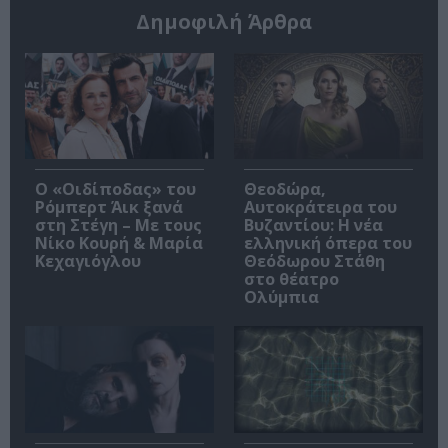
Δημοφιλή Άρθρα
O «Οιδίποδας» του
Θεοδώρα,
Ρόμπερτ Άικ ξανά
Αυτοκράτειρα του
στη Στέγη – Με τους
Βυζαντίου: Η νέα
Νίκο Κουρή & Μαρία
ελληνική όπερα του
Κεχαγιόγλου
Θεόδωρου Στάθη
στο θέατρο
Ολύμπια