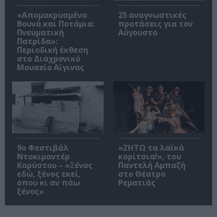
«Απομακρυσμένα
25 αναγνωστικές
Βουνά και Ποτάμια:
προτάσεις για τον
Πνευματική
Αύγουστο
Πατρίδα»:
Περιοδική έκθεση
στο Διαχρονικό
Μουσείο Αίγινας
9ο Φεστιβάλ
«ΖΗΤΩ τα λαϊκά
Ντοκιμαντέρ
κορίτσια!», του
Καρύστου – «Ξένος
Παντελή Αμπαζή
εδώ, ξένος εκεί,
στο Θέατρο
όπου κι αν πάω
Ρεματιάς
ξένος»