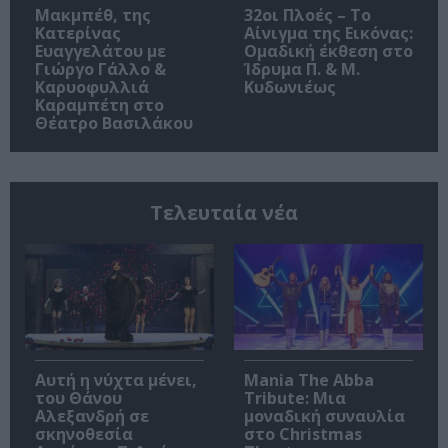
Μακμπέθ, της
32οι Πλοές – Το
Κατερίνας
Αίνιγμα της Εικόνας:
Ευαγγελάτου με
Ομαδική έκθεση στο
Γιώργο Γάλλο &
Ίδρυμα Π. & Μ.
Καρυοφυλλιά
Κυδωνιέως
Καραμπέτη στο
Θέατρο Βασιλάκου
Τελευταία νέα
Αυτή η νύχτα μένει,
Mania The Abba
του Θάνου
Tribute: Μια
Αλεξανδρή σε
μοναδική συναυλία
σκηνοθεσία
στο Christmas