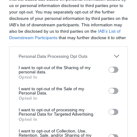
333. Για Θεσσαλονίκη: Στο εκδοτήριο
us or personal information disclosed to third parties prior to
της Πλατείας Αριστοτέλους και στα
your opt-out. You may separately opt-out of the further
Ταμεία του Μεγάρου Μουσικής
disclosure of your personal information by third parties on the
Θεσσαλονίκης, Τηλεφωνικές κρατήσεις
στο 2310 895939
IAB’s list of downstream participants. This information may
also be disclosed by us to third parties on the
IAB’s List of
Downstream Participants
that may further disclose it to other
Ακολουθήστε το Culturenow.gr στο
Google News
και
third parties.
μάθετε πρώτοι όλες τις ειδήσεις
Personal Data Processing Opt Outs
Δείτε όλα τα
τελευταία νέα
για την Τέχνη και τον
I want to opt-out of the Sharing of my
Πολιτισμό στο
Culturenow.gr
personal data.
Opted In
Νέοι Διαγωνισμοί
❯
I want to opt-out of the Sale of my
Personal Data.
Opted In
Tags
I want to opt-out of processing my
ΣΥΛΒΙ ΓΚΙΛΕΜ
Personal Data for Targeted Advertising.
Opted In
Newsletter
I want to opt-out of Collection, Use,
Retention, Sale, and/or Sharing of my