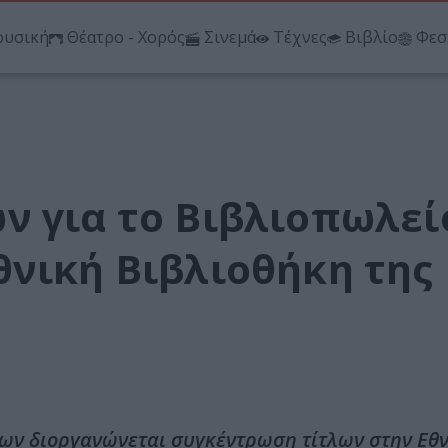
υσική
Θέατρο - Χορός
Σινεμά
Τέχνες
Βιβλίο
Φεσ
ν για το Βιβλιοπωλεί
θνική Βιβλιοθήκη της
γων διοργανώνεται συγκέντρωση τίτλων στην Εθ