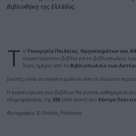
Βιβλιοθήκη της Ελλάδος.
T
o
Υπουργείο Παιδείας, Θρησκευμάτων και Α
συγκεντρώνουν βιβλία για το βιβλιοπωλείο των
λίγες ημέρες από το
Βιβλιοπωλείο των Αστέγ
Σκοπός είναι να συγκεντρωθούν όσο το δυνατόν περισ
Η συγκέντρωση των βιβλίων θα γίνεται καθημερινά Δευ
πληροφόρησης της
ΕΒΕ
(info point) στο
Κέντρο Πολιτι
Φωτογραφία: © Dimitris_Parthimos