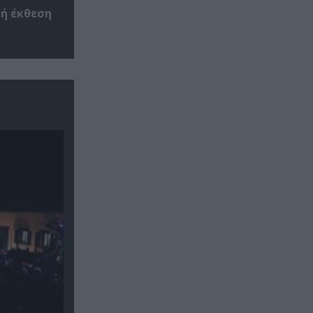
κή έκθεση