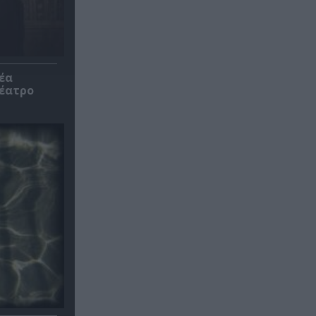
έα
θέατρο