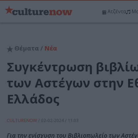
Ατζέντα
Μο
Θέματα /
Νέα
Συγκέντρωση βιβλίω
των Αστέγων στην Ε
Ελλάδος
CULTURENOW
/
02-02-2024
/ 11:03
Για την ενίσχυση του Βιβλιοπωλείο των Αστέ