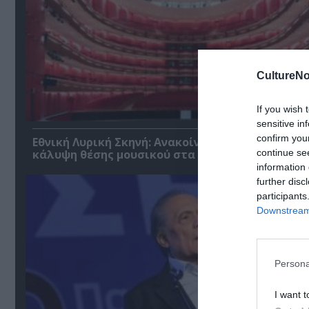
CultureNo
If you wish 
sensitive in
confirm you
Εθνική Λυρική Σκηνή: Ανακοίνωση ακρόασης για
continue se
κάλυψη θέσης μουσικού στα Βιολοντσέλα
information 
further disc
participants
Downstream 
Persona
I want t