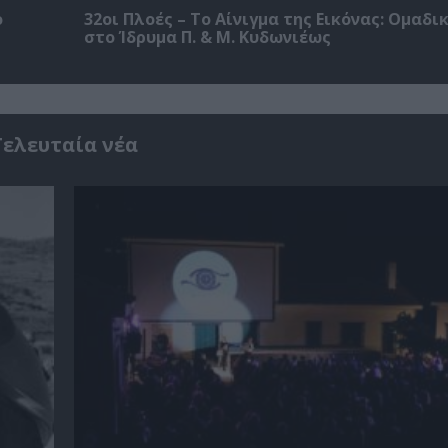
ο
32οι Πλοές – Το Αίνιγμα της Εικόνας: Ομαδι
στο Ίδρυμα Π. & Μ. Κυδωνιέως
Τελευταία νέα