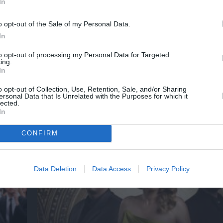
In
o opt-out of the Sale of my Personal Data.
In
Η Σιγκαπούρη απαγορεύει την είσοδο σε δύ
to opt-out of processing my Personal Data for Targeted
ετών
των Massive Attack
ing.
In
o opt-out of Collection, Use, Retention, Sale, and/or Sharing
ersonal Data that Is Unrelated with the Purposes for which it
lected.
ημοφιλή Άρθρα
In
CONFIRM
Data Deletion
Data Access
Privacy Policy