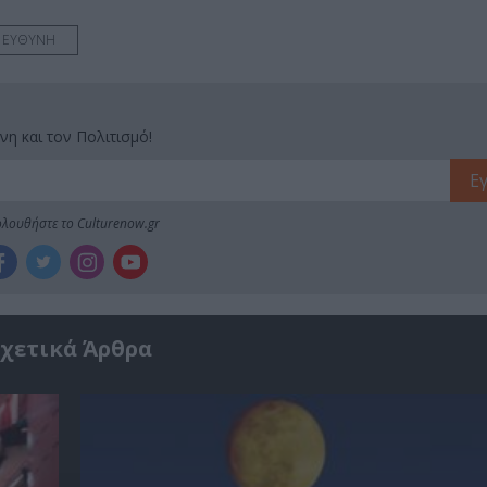
 ΕΥΘΥΝΗ
νη και τον Πολιτισμό!
λουθήστε το Culturenow.gr
χετικά Άρθρα