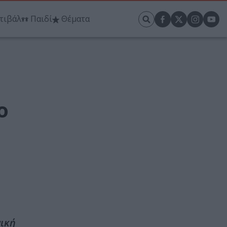
τιβάλ
Παιδί
Θέματα
ο
νική