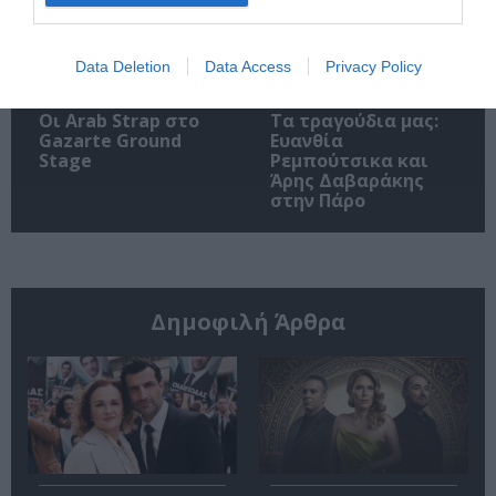
Data Deletion
Data Access
Privacy Policy
Οι Arab Strap στο
Τα τραγούδια μας:
Gazarte Ground
Ευανθία
Stage
Ρεμπούτσικα και
Άρης Δαβαράκης
στην Πάρο
Δημοφιλή Άρθρα