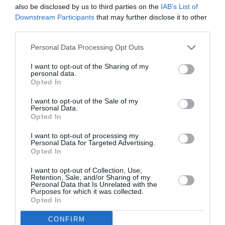
also be disclosed by us to third parties on the
IAB’s List of
Downstream Participants
that may further disclose it to other
Ακολουθήστε το Culturenow.gr
third parties.
Personal Data Processing Opt Outs
I want to opt-out of the Sharing of my
personal data.
Σχετικά Άρθρα
Opted In
I want to opt-out of the Sale of my
Personal Data.
Opted In
I want to opt-out of processing my
Personal Data for Targeted Advertising.
Opted In
Mania The Abba
The Magician’s
Tribute: Μια
Farewell: Οι Uriah
I want to opt-out of Collection, Use,
μοναδική συναυλία
Heep στο Floyd
Retention, Sale, and/or Sharing of my
Personal Data that Is Unrelated with the
στο Christmas
Purposes for which it was collected.
Theater
Opted In
CONFIRM