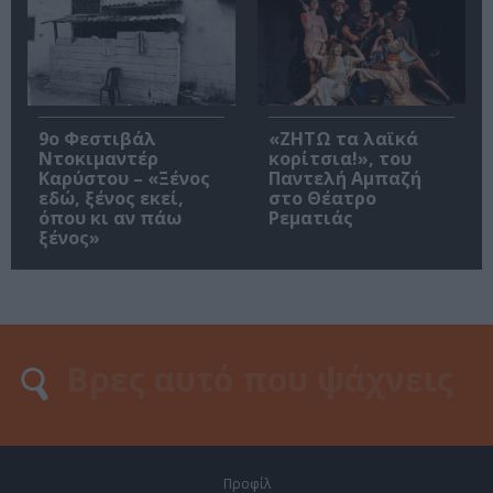
9ο Φεστιβάλ
«ΖΗΤΩ τα λαϊκά
Ντοκιμαντέρ
κορίτσια!», του
Καρύστου – «Ξένος
Παντελή Αμπαζή
εδώ, ξένος εκεί,
στο Θέατρο
όπου κι αν πάω
Ρεματιάς
ξένος»
Προφίλ