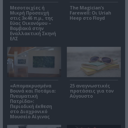
Μεσοτοιχίες ή
The Magician’s
Μικρή Προσευχή
Farewell: Οι Uriah
στις 3κ46 π.μ., της
Heep στο Floyd
Εύας Οικονόμου –
Βαμβακά στην
Εναλλακτική Σκηνή
ΕΛΣ
«Απομακρυσμένα
25 αναγνωστικές
Βουνά και Ποτάμια:
προτάσεις για τον
Πνευματική
Αύγουστο
Πατρίδα»:
Περιοδική έκθεση
στο Διαχρονικό
Μουσείο Αίγινας