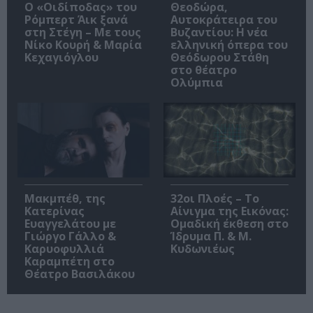
O «Οιδίποδας» του
Θεοδώρα,
Ρόμπερτ Άικ ξανά
Αυτοκράτειρα του
στη Στέγη – Με τους
Βυζαντίου: Η νέα
Νίκο Κουρή & Μαρία
ελληνική όπερα του
Κεχαγιόγλου
Θεόδωρου Στάθη
στο θέατρο
Ολύμπια
Μακμπέθ, της
32οι Πλοές – Το
Κατερίνας
Αίνιγμα της Εικόνας:
Ευαγγελάτου με
Ομαδική έκθεση στο
Γιώργο Γάλλο &
Ίδρυμα Π. & Μ.
Καρυοφυλλιά
Κυδωνιέως
Καραμπέτη στο
Θέατρο Βασιλάκου