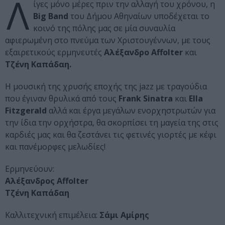
Λ
ίγες μόνο μέρες πριν την αλλαγή του χρόνου, η
Big Band
του Δήμου Αθηναίων υποδέχεται το
κοινό της πόλης μας σε μία συναυλία
αφιερωμένη στο πνεύμα των Χριστουγέννων, με τους
εξαιρετικούς ερμηνευτές
Αλέξανδρο Affolter
και
Τζένη Καπάδαη.
Η μουσική της χρυσής εποχής της jazz με τραγούδια
που έγιναν θρυλικά από τους
Frank Sinatra
και
Ella
Fitzgerald
αλλά και έργα μεγάλων ενορχηστρωτών για
την ίδια την ορχήστρα, θα σκορπίσει τη μαγεία της στις
καρδιές μας και θα ζεστάνει τις φετινές γιορτές με κέφι
και πανέμορφες μελωδίες!
Ερμηνεύουν:
Αλέξανδρος Affolter
Τζένη Καπάδαη
Καλλιτεχνική επιμέλεια:
Σάμι Αμίρης