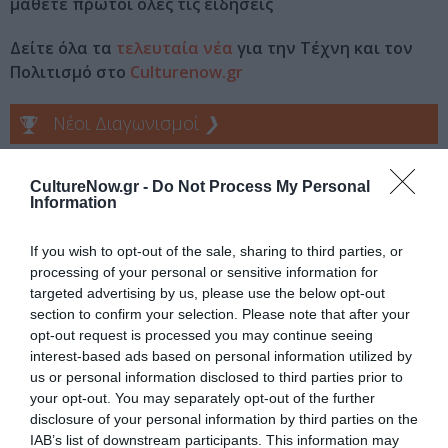
μάθετε πρώτοι όλες τις ειδήσεις
Δείτε όλα τα
τελευταία νέα
για την Τέχνη και τον
Πολιτισμό στο
Culturenow.gr
Νέοι Διαγωνισμοί
❯
Tags
CultureNow.gr -
Do Not Process My Personal
Information
JAZZ - BLUES - ETHNIC
ΣΥΝΑΥΛΙΕΣ 2022
ΤΖΕΝΗ ΚΑΠΑΔΑΗ
If you wish to opt-out of the sale, sharing to third parties, or
processing of your personal or sensitive information for
targeted advertising by us, please use the below opt-out
Newsletter
section to confirm your selection. Please note that after your
Κάθε βδομάδα στο e-mail σας τα τελευταία νέα για
opt-out request is processed you may continue seeing
την Τέχνη και τον Πολιτισμό!
interest-based ads based on personal information utilized by
us or personal information disclosed to third parties prior to
your opt-out. You may separately opt-out of the further
disclosure of your personal information by third parties on the
IAB’s list of downstream participants. This information may