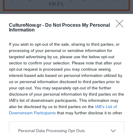
€20 (Γ’),
Ακολουθήστε το Culturenow.gr στο
Google News
και
CultureNow.gr -
Do Not Process My Personal
μάθετε πρώτοι όλες τις ειδήσεις
Information
Δείτε όλα τα
τελευταία νέα
για την Τέχνη και τον
If you wish to opt-out of the sale, sharing to third parties, or
Πολιτισμό στο
Culturenow.gr
processing of your personal or sensitive information for
targeted advertising by us, please use the below opt-out
Νέοι Διαγωνισμοί
❯
section to confirm your selection. Please note that after your
opt-out request is processed you may continue seeing
interest-based ads based on personal information utilized by
Newsletter
us or personal information disclosed to third parties prior to
your opt-out. You may separately opt-out of the further
Κάθε βδομάδα στο e-mail σας τα τελευταία νέα για
disclosure of your personal information by third parties on the
την Τέχνη και τον Πολιτισμό!
IAB’s list of downstream participants. This information may
also be disclosed by us to third parties on the
IAB’s List of
Downstream Participants
that may further disclose it to other
third parties.
Personal Data Processing Opt Outs