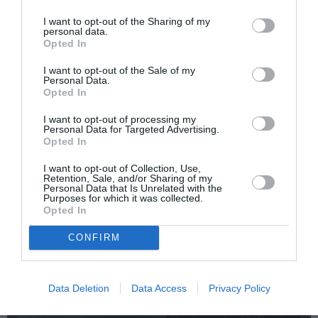
Ακολουθήστε το Culturenow.gr
I want to opt-out of the Sharing of my
personal data.
Opted In
I want to opt-out of the Sale of my
Personal Data.
Opted In
Δημοφιλή Άρθρα
I want to opt-out of processing my
Personal Data for Targeted Advertising.
Opted In
I want to opt-out of Collection, Use,
Retention, Sale, and/or Sharing of my
Personal Data that Is Unrelated with the
Purposes for which it was collected.
Opted In
O «Οιδίποδας» του
Θεοδώρα,
Ρόμπερτ Άικ ξανά
Αυτοκράτειρα του
CONFIRM
στη Στέγη – Με τους
Βυζαντίου: Η νέα
Νίκο Κουρή & Μαρία
ελληνική όπερα του
Κεχαγιόγλου
Θεόδωρου Στάθη
στο θέατρο
Data Deletion
Data Access
Privacy Policy
Ολύμπια