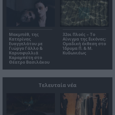
Μακμπέθ, της
32οι Πλοές – Το
Κατερίνας
Αίνιγμα της Εικόνας:
Ευαγγελάτου με
Ομαδική έκθεση στο
Γιώργο Γάλλο &
Ίδρυμα Π. & Μ.
Καρυοφυλλιά
Κυδωνιέως
Καραμπέτη στο
Θέατρο Βασιλάκου
Τελευταία νέα