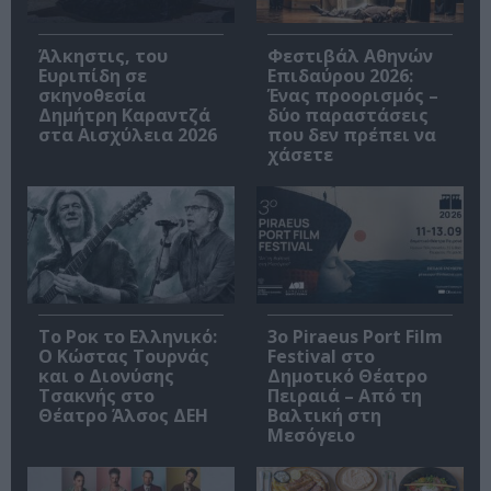
Άλκηστις, του
Φεστιβάλ Αθηνών
Ευριπίδη σε
Επιδαύρου 2026:
σκηνοθεσία
Ένας προορισμός –
Δημήτρη Καραντζά
δύο παραστάσεις
στα Αισχύλεια 2026
που δεν πρέπει να
χάσετε
Το Ροκ το Ελληνικό:
3o Piraeus Port Film
Ο Κώστας Τουρνάς
Festival στο
και ο Διονύσης
Δημοτικό Θέατρο
Τσακνής στο
Πειραιά – Από τη
Θέατρο Άλσος ΔΕΗ
Βαλτική στη
Μεσόγειο