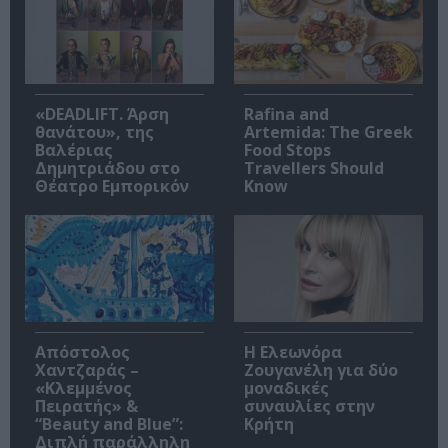
«DEADLIFT. Άρση
Rafina and
θανάτου», της
Artemida: The Greek
Βαλέριας
Food Stops
Δημητριάδου στο
Travellers Should
Θέατρο Εμπορικόν
Know
Απόστολος
Η Ελεωνόρα
Χαντζαράς –
Ζουγανέλη για δύο
«Κλεμμένος
μοναδικές
Πειρατής» &
συναυλίες στην
“Beauty and Blue”:
Κρήτη
Διπλή παράλληλη