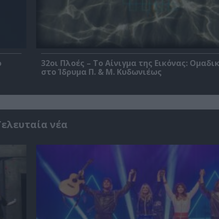
ο
32οι Πλοές – Το Αίνιγμα της Εικόνας: Ομαδι
στο Ίδρυμα Π. & Μ. Κυδωνιέως
Τελευταία νέα