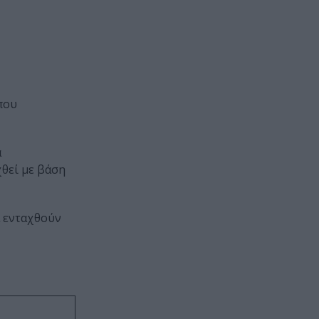
που
α
χθεί με βάση
α ενταχθούν