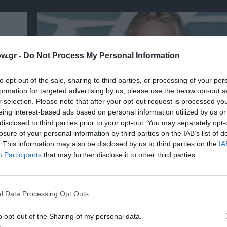
w.gr -
Do Not Process My Personal Information
to opt-out of the sale, sharing to third parties, or processing of your per
formation for targeted advertising by us, please use the below opt-out s
r selection. Please note that after your opt-out request is processed y
eing interest-based ads based on personal information utilized by us or
disclosed to third parties prior to your opt-out. You may separately opt-
losure of your personal information by third parties on the IAB’s list of
. This information may also be disclosed by us to third parties on the
IA
Participants
that may further disclose it to other third parties.
από
Miss Piggy: Τζένιφερ Λόρενς και Έμα Στόουν
χνία
ετοιμάζουν ταινία για την ντίβα των Mupp
l Data Processing Opt Outs
Τρεις μήνες γεμάτοι φωτογραφικές διατυ
o opt-out of the Sharing of my personal data.