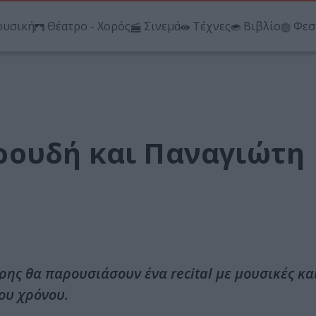
υσική
Θέατρο - Χορός
Σινεμά
Τέχνες
Βιβλίο
Φεσ
ρουδή και Παναγιώτη
ς θα παρουσιάσουν ένα recital με μουσικές κα
ου χρόνου.