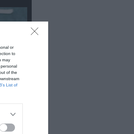
sonal or
ection to
ou may
 personal
out of the
 downstream
B’s List of
ets
πώσεις