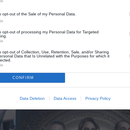
In
o opt-out of the Sale of my Personal Data.
In
to opt-out of processing my Personal Data for Targeted
ing.
In
o opt-out of Collection, Use, Retention, Sale, and/or Sharing
ersonal Data that Is Unrelated with the Purposes for which it
η του
lected.
In
CONFIRM
ημοφιλή Άρθρα
Data Deletion
Data Access
Privacy Policy