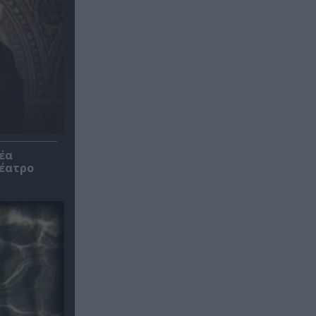
έα
θέατρο