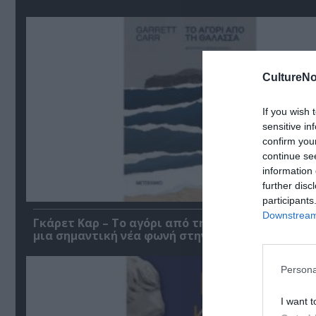
CultureNo
If you wish 
sensitive in
confirm you
continue se
information 
further disc
participants
Downstream 
Γκάρετ Καρ – Το αγόρι από τη θάλασσα: Βιβλίο 
μια σημαντική νέα φωνή στην ιρλανδική λογοτε
Persona
I want t