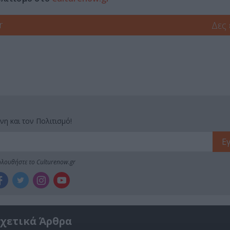
r
Δες
νη και τον Πολιτισμό!
λουθήστε το Culturenow.gr
χετικά Άρθρα