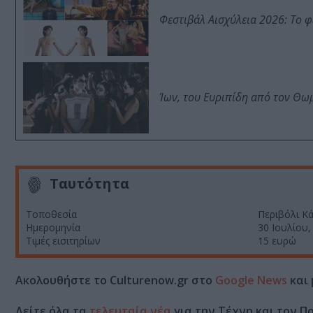
Φεστιβάλ Αισχύλεια 2026: Το 
Ίων, του Ευριπίδη από τον Θ
Ταυτότητα
Τοποθεσία
Περιβόλι Κά
Ημερομηνία
30 Ιουλίου, 
Τιμές εισιτηρίων
15 ευρώ
Ακολουθήστε το Culturenow.gr στο
Google News
και 
Δείτε όλα τα
τελευταία νέα
για την Τέχνη και τον Π