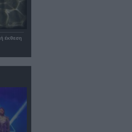
κή έκθεση