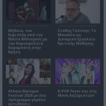
Μήδεια, του
Στάθης Γκότσης: Το
Ευριπίδη από τον
Μουσείο ως
Nikita Milivojević με
Δυναμικό Εργαλείο
την Καρυοφυλλιά
Κριτικής Μάθησης
Καραμπέτη στην
Κρήτη
Athens Baroque
K-POP Fever και στη
Festival 2026 με ένα
Μονή Λαζαριστών!
πρόγραμμα γεμάτο
αντιθέσεις