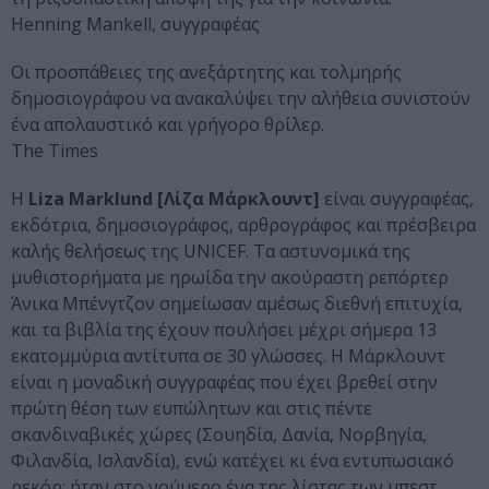
Henning Mankell, συγγραφέας
Οι προσπάθειες της ανεξάρτητης και τολμηρής
δημοσιογράφου να ανακαλύψει την αλήθεια συνιστούν
ένα απολαυστικό και γρήγορο θρίλερ.
The Times
Η
Liza Marklund [Λίζα Μάρκλουντ]
είναι συγγραφέας,
εκδότρια, δημοσιογράφος, αρθρογράφος και πρέσβειρα
καλής θελήσεως της UNICEF. Τα αστυνομικά της
μυθιστορήματα με ηρωίδα την ακούραστη ρεπόρτερ
Άνικα Μπένγτζον σημείωσαν αμέσως διεθνή επιτυχία,
και τα βιβλία της έχουν πουλήσει μέχρι σήμερα 13
εκατομμύρια αντίτυπα σε 30 γλώσσες. Η Μάρκλουντ
είναι η μοναδική συγγραφέας που έχει βρεθεί στην
πρώτη θέση των ευπώλητων και στις πέντε
σκανδιναβικές χώρες (Σουηδία, Δανία, Νορβηγία,
Φιλανδία, Ισλανδία), ενώ κατέχει κι ένα εντυπωσιακό
ρεκόρ: ήταν στο νούμερο ένα της λίστας των μπεστ