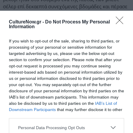
σέλερ επί δεκαεπτά συνεχόμενες βδομάδες και πέρασε
στη δεύτερη θέση από άλλο δικό της βιβλίο. Έχει λάβει
πολυάριθμες διακρίσεις, μεταξύ αυτών και μια
CultureNow.gr -
Do Not Process My Personal
Information
υποψηφιότητα για το βραβείο Glass Key, την
υψηλότερη διάκριση για τη σκανδιναβική αστυνομική
If you wish to opt-out of the sale, sharing to third parties, or
λογοτεχνία.
processing of your personal or sensitive information for
targeted advertising by us, please use the below opt-out
Ταυτότητα
section to confirm your selection. Please note that after your
opt-out request is processed you may continue seeing
interest-based ads based on personal information utilized by
us or personal information disclosed to third parties prior to
Πληροφορίες
Σειρά: Αστυνομικό, ISBN: 978-960-501-
your opt-out. You may separately opt-out of the further
897-9, τιμή: 17,70 €, σελ.: 528
disclosure of your personal information by third parties on the
IAB’s list of downstream participants. This information may
Ακολουθήστε το Culturenow.gr στο
Google News
και
also be disclosed by us to third parties on the
IAB’s List of
μάθετε πρώτοι όλες τις ειδήσεις
Downstream Participants
that may further disclose it to other
third parties.
Δείτε όλα τα
τελευταία νέα
για την Τέχνη και τον
Personal Data Processing Opt Outs
Πολιτισμό στο
Culturenow.gr