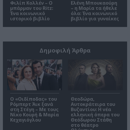
Φιλίπ Κολλέν – Ο
Ελένη Μπουκαούρη
μπάρμαν του Ritz:
– η Μαρία τα ήθελε
Ένα κοινωνικό
όλα: Ένα κοινωνικό
ιστορικό βιβλίο
βιβλίο για γυναίκες
Δημοφιλή Άρθρα
O «Οιδίποδας» του
Θεοδώρα,
Ρόμπερτ Άικ ξανά
Αυτοκράτειρα του
στη Στέγη – Με τους
Βυζαντίου: Η νέα
Νίκο Κουρή & Μαρία
ελληνική όπερα του
Κεχαγιόγλου
Θεόδωρου Στάθη
στο θέατρο