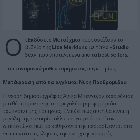
Ο
ι
Εκδόσεις Μεταίχμιο
παρουσιάζουν το
βιβλίο της
Liza Marklund
με τίτλο «
Studio
Sex
», που αποτελεί ένα από τα
best sellers
…
…
αστυνομικού μυθιστορήματος
παγκοσμίως.
Μετάφραση από τα αγγλικά: Νίκη Προδρομίδου
Η νεαρή δημοσιογράφος Άνικα Μπένγτζον εξασφάλισε
μια θέση πρακτικής στη μεγαλύτερη εφημερίδα
ταμπλόιντ της Σουηδίας. Ελπίζει πως αυτή θα είναι η
μεγάλη της ευκαιρία, αλλά απογοητεύεται όταν
διαπιστώνει πως τα καθήκοντά της περιορίζονται στο
να απαντά στις κλήσεις της ανοιχτής γραμμής