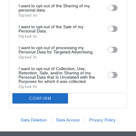
I want to opt-out of the Sharing of my
personal data.
Νέοι Διαγωνισμοί
❯
Opted In
Tags
I want to opt-out of the Sale of my
Personal Data.
Opted In
ΕΚΔΟΣΕΙΣ ΜΕΤΑΙΧΜΙΟ
ΠΕΖΟΓΡΑΦΙΑ
I want to opt-out of processing my
Personal Data for Targeted Advertising.
Newsletter
Opted In
Κάθε βδομάδα στο e-mail σας τα τελευταία νέα για
I want to opt-out of Collection, Use,
την Τέχνη και τον Πολιτισμό!
Retention, Sale, and/or Sharing of my
Personal Data that Is Unrelated with the
Purposes for which it was collected.
Opted In
CONFIRM
Ακολουθήστε το Culturenow.gr
Data Deletion
Data Access
Privacy Policy