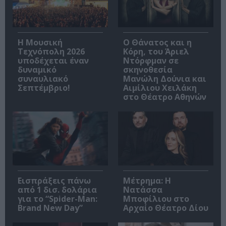
Η Μουσική
Ο Θάνατος και η
Τεχνόπολη 2026
Κόρη, του Άριελ
υποδέχεται έναν
Ντόρφμαν σε
δυναμικό
σκηνοθεσία
συναυλιακό
Μανώλη Δούνια και
Σεπτέμβριο!
Αιμίλιου Χειλάκη
στο Θέατρο Αθηνών
Εισπράξεις πάνω
Μέτρημα: Η
από 1 δισ. δολάρια
Νατάσσα
για το “Spider-Man:
Μποφίλιου στο
Brand New Day”
Αρχαίο Θέατρο Δίου