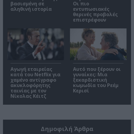
βασισμένη σε
Οι πιο
αληθινή ιστορία
εντυπωσιακές
θερινές προβολές
επιστρέφουν
Αγωγή εταιρείας
Αυτό που ξέρουν οι
κατά του Netflix για
γυναίκες: Μια
χαμένο αντίγραφο
ξεκαρδιστική
ακυκλοφόρητης
κωμωδία του Ρεέμ
ταινίας με τον
Κερισί
Νίκολας Κέιτζ
Δημοφιλή Άρθρα