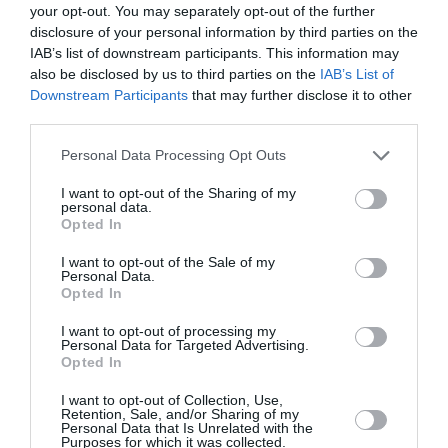
your opt-out. You may separately opt-out of the further
disclosure of your personal information by third parties on the
Ακολουθήστε το Culturenow.gr στο
Google News
και
IAB’s list of downstream participants. This information may
μάθετε πρώτοι όλες τις ειδήσεις
also be disclosed by us to third parties on the
IAB’s List of
Downstream Participants
that may further disclose it to other
third parties.
Δείτε όλα τα
τελευταία νέα
για την Τέχνη και τον
Πολιτισμό στο
Culturenow.gr
Personal Data Processing Opt Outs
Νέοι Διαγωνισμοί
❯
I want to opt-out of the Sharing of my
personal data.
Opted In
Tags
I want to opt-out of the Sale of my
Personal Data.
ΕΛΛΗΝΙΚΕΣ ΤΑΙΝΙΕΣ
ΕΛΛΗΝΙΚΟ ΚΕΝΤΡΟ ΚΙΝΗΜΑΤΟΓΡΑΦΟΥ
Opted In
ΚΙΝΗΜΑΤΟΓΡΑΦΙΚΑ ΦΕΣΤΙΒΑΛ
I want to opt-out of processing my
Personal Data for Targeted Advertising.
ΝΤΟΚΙΜΑΝΤΕΡ - ΙΣΤΟΡΙΚΕΣ ΤΑΙΝΙΕΣ
Opted In
I want to opt-out of Collection, Use,
Newsletter
Retention, Sale, and/or Sharing of my
Personal Data that Is Unrelated with the
Κάθε βδομάδα στο e-mail σας τα τελευταία νέα για
Purposes for which it was collected.