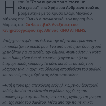
Η
ταινία
“Στον ουρανό του τίποτα με
ελάχιστα”
, του
Χρήστου Ανδριανόπουλου
,
βραβεύτηκε με το Χρυσό Ελάφι Μεγάλου
Μήκους στο Εθνικό Διαγωνιστικό, τον περασμένο
Μάρτιο, στο
2ο Φεστιβάλ Ανεξάρτητου
Κινηματογράφου της Αθήνας ΚΙΝΟ ATHENS
.
«Υπήρχαν στιγμές που έκλεινα την πόρτα και ερωτήματα
πλημμύριζαν το μυαλό μου. Ένα από αυτά ήταν όσο ισχυρό
χρειαζόταν για να ανοίξω την κάμερα. Αγαπιούνται; H Νότα
και ο Ηλίας είναι ένα ηλικιωμένο ζευγάρι που ζει σε
διαφορετικούς κόσμους. Το μόνο κοινό σε αυτούς τους
κόσμους είναι η αργή και δύσκολη αποσύνθεση του μυαλού
και του σώματος.»
Χρήστος Αδριανόπουλος
«Αυτή η τρυφερή απεικόνιση ενός ηλικιωμένου ζευγαριού
καθώς διανύει το τελευταίο κεφάλαιο της ζωής του
προσφέρει μία αφτιασίδωτη οπτική της αγάπης, της μνήμης
και της σκιάς του θανάτου. Μέσα από την ποιητική και