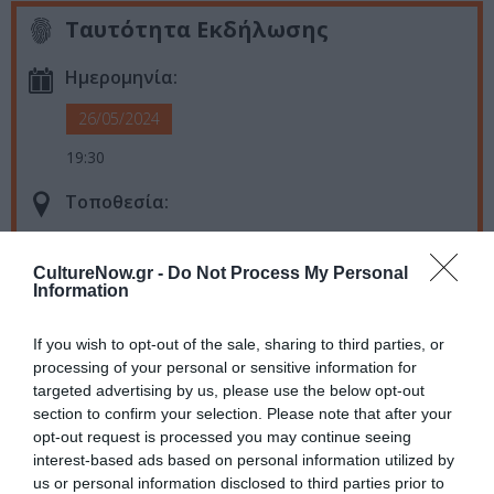
Ταυτότητα Εκδήλωσης
Ημερομηνία:
26/05/2024
19:30
Τοποθεσία:
Κινηματογράφος Μικρόκοσμος, Λεωφόρος Συγγρού
106, Αθήνα
CultureNow.gr -
Do Not Process My Personal
Information
Μικρόκοσμος
If you wish to opt-out of the sale, sharing to third parties, or
Eισιτήρια:
processing of your personal or sensitive information for
targeted advertising by us, please use the below opt-out
7,50 €
section to confirm your selection. Please note that after your
opt-out request is processed you may continue seeing
Πληροφορίες / Κρατήσεις:
interest-based ads based on personal information utilized by
us or personal information disclosed to third parties prior to
Τηλ: 210 923 0081 |
mikrokosmoscinema.gr