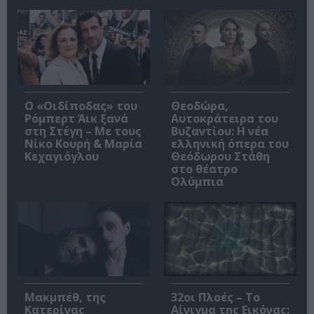
O «Οιδίποδας» του
Θεοδώρα,
Ρόμπερτ Άικ ξανά
Αυτοκράτειρα του
στη Στέγη – Με τους
Βυζαντίου: Η νέα
Νίκο Κουρή & Μαρία
ελληνική όπερα του
Κεχαγιόγλου
Θεόδωρου Στάθη
στο θέατρο
Ολύμπια
Μακμπέθ, της
32οι Πλοές – Το
Κατερίνας
Αίνιγμα της Εικόνας: