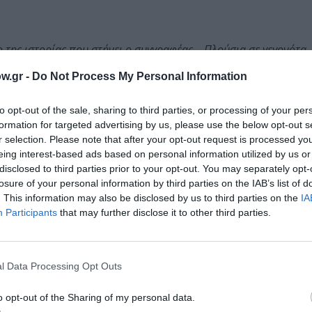
 της ιστορίας που στήνει ο συγγραφέας… Πλούσια σε γεγονότα,
 σε ταξιδεύει.
w.gr -
Do Not Process My Personal Information
to opt-out of the sale, sharing to third parties, or processing of your per
formation for targeted advertising by us, please use the below opt-out s
r selection. Please note that after your opt-out request is processed y
eing interest-based ads based on personal information utilized by us or
οινωνίας προς την τρέλα.
disclosed to third parties prior to your opt-out. You may separately opt-
losure of your personal information by third parties on the IAB’s list of
. This information may also be disclosed by us to third parties on the
IA
Participants
that may further disclose it to other third parties.
ορά το ερώτημα: σε ποιο βαθμό αγριότητας μπορεί να φτάσει η
l Data Processing Opt Outs
o opt-out of the Sharing of my personal data.