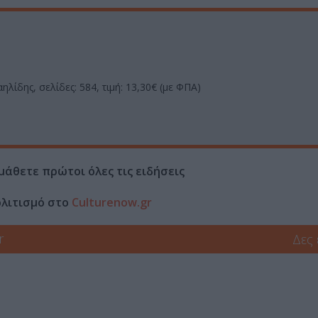
αηλίδης, σ
ελίδες: 584, τιμή: 13,30€ (με ΦΠΑ)
μάθετε πρώτοι όλες τις ειδήσεις
ολιτισμό στο
Culturenow.gr
r
Δες