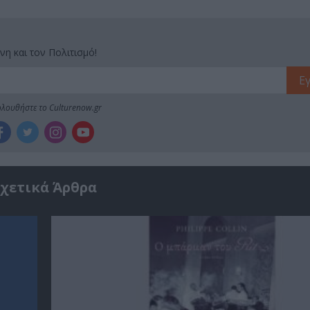
νη και τον Πολιτισμό!
λουθήστε το Culturenow.gr
χετικά Άρθρα