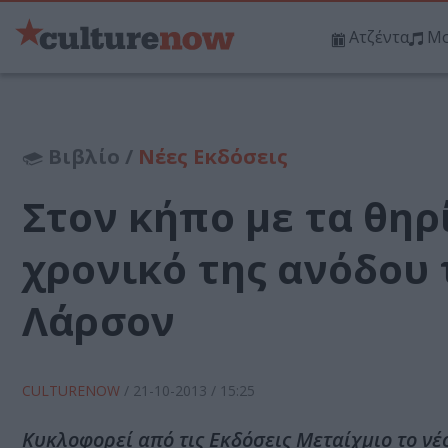
Ατζέντα
Μο
Βιβλίο /
Νέες Εκδόσεις
Στον κήπο με τα θηρ
χρονικό της ανόδου 
Λάρσον
CULTURENOW
/
21-10-2013
/ 15:25
Κυκλοφορεί από τις Εκδόσεις Μεταίχμιο το νέο