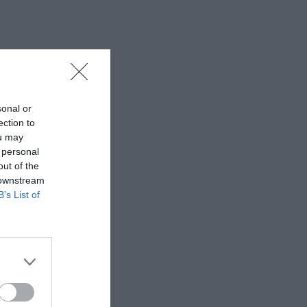
sonal or
ection to
ou may
 personal
out of the
 downstream
B’s List of
 ανθρώπινη