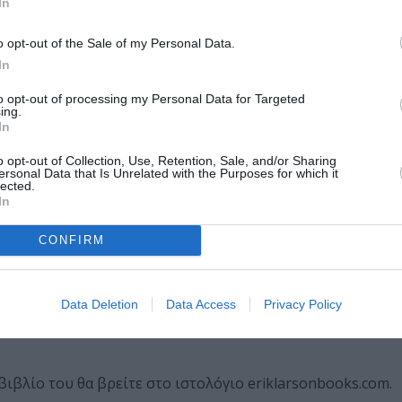
In
o opt-out of the Sale of my Personal Data.
In
to opt-out of processing my Personal Data for Targeted
ing.
In
o opt-out of Collection, Use, Retention, Sale, and/or Sharing
ersonal Data that Is Unrelated with the Purposes for which it
lected.
In
CONFIRM
στορικός. Το προηγούμενο βιβλίο του (η ιστορία του πρώ
ιμήθηκε με το βραβείο Edgar και ήταν υποψήφιο για το Gold
ε επί 35 εβδομάδες στην κορυφή της λίστας των μπεστ σέλε
Data Deletion
Data Access
Privacy Policy
ογράφο από τον σκηνοθέτη του Artist Michel Hazanavicius 
 βιβλίο του θα βρείτε στο ιστολόγιο eriklarsonbooks.com.