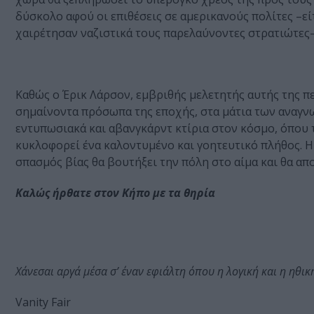
δύσκολο αφού οι επιθέσεις σε αμερικανούς πολίτες –εί
χαιρέτησαν ναζιστικά τους παρελαύνοντες στρατιώτες–
Καθώς ο Έρικ Λάρσον, εμβριθής μελετητής αυτής της π
σημαίνοντα πρόσωπα της εποχής, στα μάτια των αναγνω
εντυπωσιακά και αβανγκάρντ κτίρια στον κόσμο, όπου τ
κυκλοφορεί ένα καλοντυμένο και γοητευτικό πλήθος. Η
σπασμός βίας θα βουτήξει την πόλη στο αίμα και θα α
Καλώς ήρθατε στον Κήπο με τα θηρία
Χάνεσαι αργά μέσα σ’ έναν εφιάλτη όπου η λογική και η ηθι
Vanity Fair