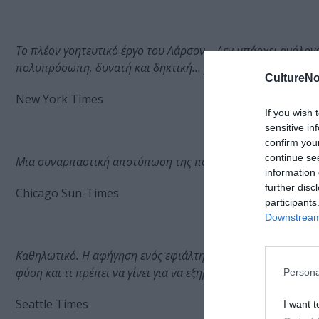
Το πλέον γοητευτικό έργο του Λάρσον… Δεν υπάρχει ανάλογο
πολυπρόσωπη, δυνατή και δηκτική… μια αληθινή ιστορία που
CultureNo
New York Times
If you wish 
sensitive in
confirm you
continue se
Μια συναρπαστική αποτύπωση της πορείας μιας ολόκληρης κ
information 
further disc
Chicago Sun-Times
participants
Downstream 
Καθηλωτικό. Η αφήγηση ενός εφιάλτη. Θέτει για άλλη μια φ
φύση και τι πρέπει να γίνει για να εξημερώσουμε το θηρίο.
Persona
Seattle Times
I want t