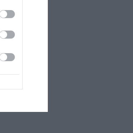
του σίριαλ
 Dagger Non-
ρ των New
με