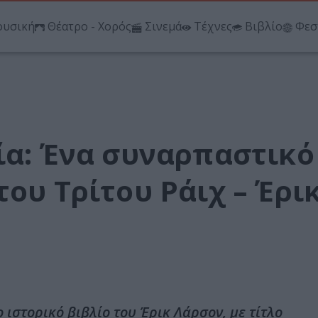
υσική
Θέατρο - Χορός
Σινεμά
Τέχνες
Βιβλίο
Φεσ
ία: Ένα συναρπαστικό
του Τρίτου Ράιχ – Έρι
 ιστορικό βιβλίο του Έρικ Λάρσον, με τίτλο