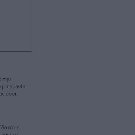
ό την
η Γερμανία.
υς όσοι
δα ότι η
 και πιο