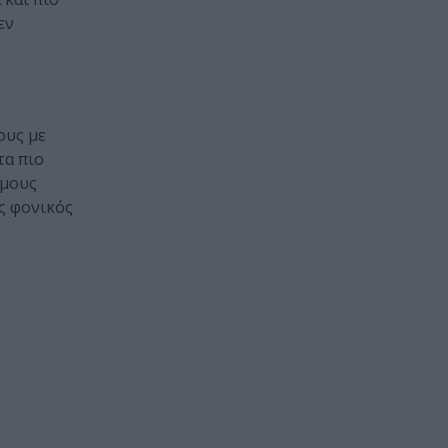
εν
ους με
τα πιο
όμους
ς φονικός