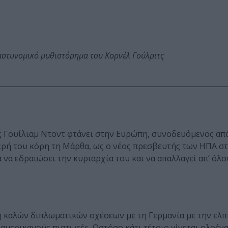
αστυνομικό μυθιστόρημα του Κορνέλ Γούλριτς
ς Γουίλιαμ Ντοντ φτάνει στην Ευρώπη, συνοδευόμενος απ
ογερή του κόρη τη Μάρθα, ως ο νέος πρεσβευτής των ΗΠΑ στ
 να εδραιώσει την κυριαρχία του και να απαλλαγεί απ’ όλο
 καλών διπλωματικών σχέσεων με τη Γερμανία με την ελπί
μερικανούς πιστωτές. Ωστόσο κάτι τέτοιο γίνεται ολοένα