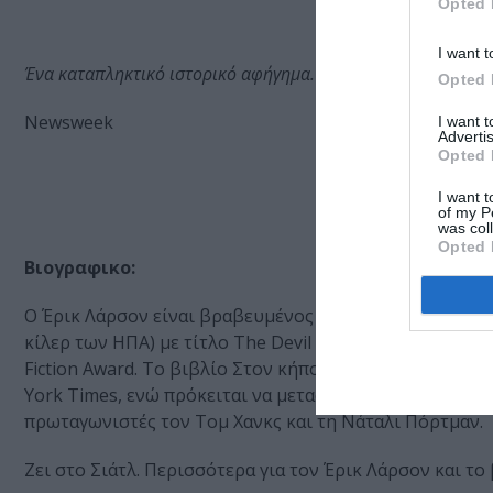
Opted 
I want t
Ένα καταπληκτικό ιστορικό αφήγημα.
Opted 
Newsweek
I want 
Advertis
Opted 
I want t
of my P
was col
Opted 
Βιογραφικο:
Ο Έρικ Λάρσον είναι βραβευμένος δημοσιογράφος και ι
κίλερ των ΗΠΑ) με τίτλο The Devil in the White City τ
Fiction Award. Το βιβλίο Στον κήπο με τα θηρία έμειν
York Times, ενώ πρόκειται να μεταφερθεί στον κινηματ
πρωταγωνιστές τον Τομ Χανκς και τη Νάταλι Πόρτμαν.
Ζει στο Σιάτλ. Περισσότερα για τον Έρικ Λάρσον και το