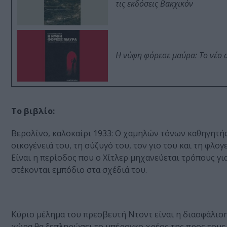
τις εκδόσεις Βακχικόν
Η νύφη φόρεσε μαύρα: Το νέο 
Το βιβλίο:
Βερολίνο, καλοκαίρι 1933: Ο χαμηλών τόνων καθηγητή
οικογένειά του, τη σύζυγό του, τον γιο του και τη φλ
Είναι η περίοδος που ο Χίτλερ μηχανεύεται τρόπους για
στέκονται εμπόδιο στα σχέδιά του.
Κύριο μέλημα του πρεσβευτή Ντοντ είναι η διασφάλιση
χώρα θα ξεπληρώσει το υπέρογκο χρέος της προς τους α