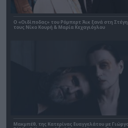
O «Οιδίποδας» του Ρόμπερτ Άικ ξανά στη Στέγη
τους Νίκο Κουρή & Μαρία Κεχαγιόγλου
Μακμπέθ, της Κατερίνας Ευαγγελάτου με Γιώργ