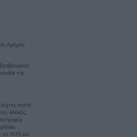
ινός δρόμος
ν βραβευμένη
ιενάλε της
 τέχνες πιστά
του, Αλέκος,
υποτροφία
ρδίσει
 το 1973 για