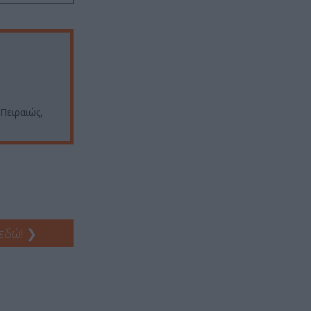
Πειραιώς,
 εδώ!
❯