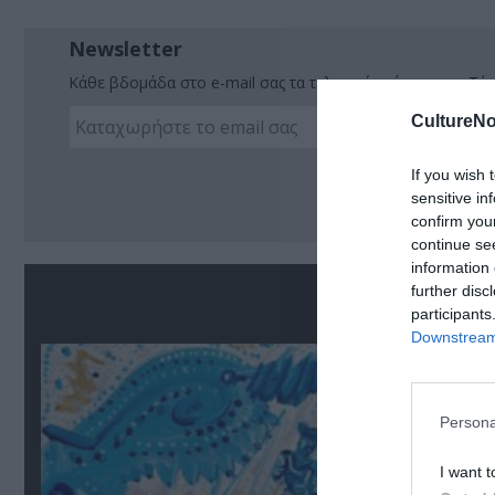
Newsletter
Κάθε βδομάδα στο e-mail σας τα τελευταία νέα για την Τέχ
CultureNo
Ακο
If you wish 
sensitive in
confirm you
continue se
information 
further disc
Σ
participants
Downstream 
Persona
I want t