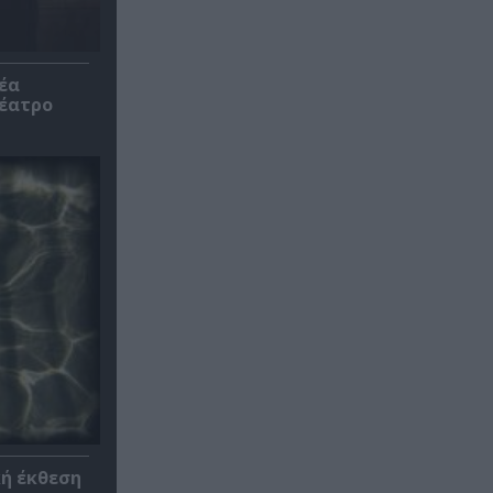
έα
θέατρο
κή έκθεση