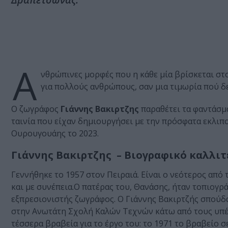
Α
νθρώπινες μορφές που η κάθε μία βρίσκεται στο
για πολλούς ανθρώπους, σαν μια τιμωρία πού δε
Ο ζωγράφος
Γιάννης Βακιρτζης
παραθέτει τα φαντάσμ
ταινία που είχαν δημιουργήσει με την πρόσφατα εκλι
Ουρουγουάης το 2023.
Γιάννης Βακιρτζης – Βιογραφικό καλλι
Γεννήθηκε το 1957 στον Πειραιά. Είναι ο νεότερος από 
και με συνέπεια.Ο πατέρας του, Θανάσης, ήταν τοπιογρά
εξπρεσιονιστής ζωγράφος. Ο Γιάννης Βακιρτζής σπούδα
στην Ανωτάτη Σχολή Καλών Τεχνών κάτω από τους υπέ
τέσσερα βραβεία για το έργο του: το 1971 το βραβείο 