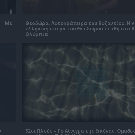
 – Με
Θεοδώρα, Αυτοκράτειρα του Βυζαντίου: Η ν
ελληνική όπερα του Θεόδωρου Στάθη στο 
Ολύμπια
ο
32οι Πλοές – Το Αίνιγμα της Εικόνας: Ομαδι