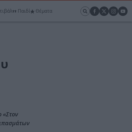
τιβάλ
Παιδί
Θέματα
ου
ο «Στον
λιπασμάτων