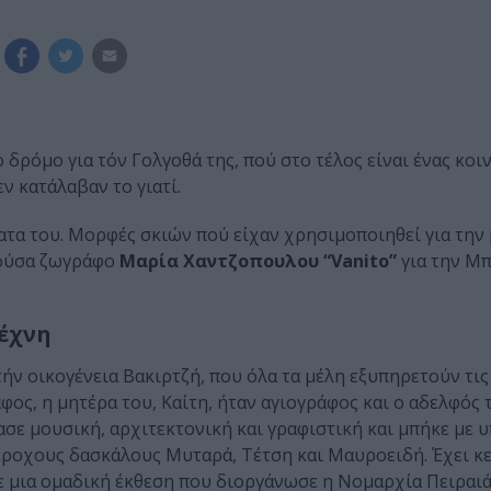
 δρόμο για τόν Γολγοθά της, πού στο τέλος είναι ένας κο
ν κατάλαβαν το γιατί.
ατα του. Μορφές σκιών πού είχαν χρησιμοποιηθεί για τη
πούσα ζωγράφο
Μαρία Χαντζοπουλου “Vanito”
για την Μπ
τέχνη
τήν οικογένεια Βακιρτζή, που όλα τα μέλη εξυπηρετούν τις
φος, η μητέρα του, Καίτη, ήταν αγιογράφος και ο αδελφός 
σε μουσική, αρχιτεκτονική και γραφιστική και μπήκε με 
ροχους δασκάλους Μυταρά, Τέτση και Μαυροειδή. Έχει κε
σε μια ομαδική έκθεση που διοργάνωσε η Νομαρχία Πειραιά,