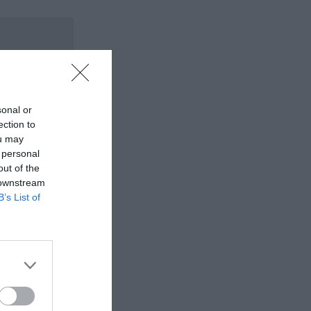
sonal or
ection to
ou may
 personal
out of the
 downstream
B’s List of