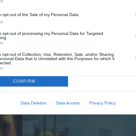
In
o opt-out of the Sale of my Personal Data.
In
to opt-out of processing my Personal Data for Targeted
ing.
In
 &
Αλέξανδρος Μαγκανιώτης – State of Change
ην
στην γκαλερί Ακρόπρωρο
o opt-out of Collection, Use, Retention, Sale, and/or Sharing
ersonal Data that Is Unrelated with the Purposes for which it
lected.
In
CONFIRM
Data Deletion
Data Access
Privacy Policy