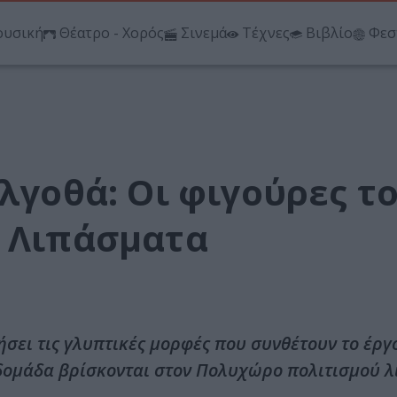
υσική
Θέατρο - Χορός
Σινεμά
Τέχνες
Βιβλίο
Φεσ
ολγοθά: Οι φιγούρες τ
α Λιπάσματα
σει τις γλυπτικές μορφές που συνθέτουν το έργ
Εβδομάδα βρίσκονται στον Πολυχώρο πολιτισμού 