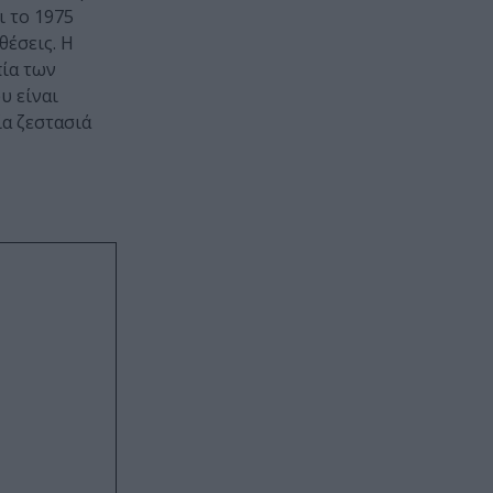
ι το 1975
θέσεις. Η
πία των
υ είναι
ία ζεστασιά