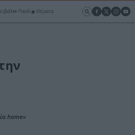
τιβάλ
Παιδί
Θέματα
 την
δία home»