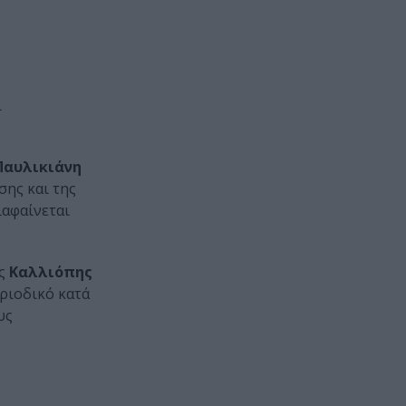
ι
Παυλικιάνη
σης και της
ιαφαίνεται
ης
Καλλιόπης
ριοδικό κατά
υς