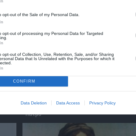
χετικά Άρθρα
In
o opt-out of the Sale of my Personal Data.
In
to opt-out of processing my Personal Data for Targeted
ing.
In
o opt-out of Collection, Use, Retention, Sale, and/or Sharing
ersonal Data that Is Unrelated with the Purposes for which it
lected.
In
CONFIRM
:
Απόστολος Χαντζαράς – «Κλεμμένος Πειρα
Data Deletion
Data Access
Privacy Policy
“Beauty and Blue”: Διπλή παράλληλη έκθεσ
Πάτμο