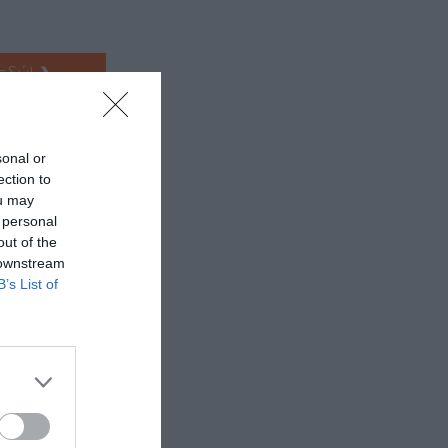
 εδώ!
❯
sonal or
ection to
ou may
 personal
out of the
 downstream
B’s List of