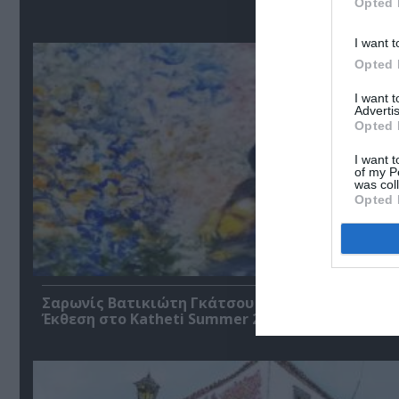
Σ
Opted 
I want t
Opted 
I want 
Advertis
Opted 
I want t
of my P
was col
Opted 
Σαρωνίς Βατικιώτη Γκάτσου – Διαφάνειες Ζωής
Έκθεση στο Katheti Summer 2026