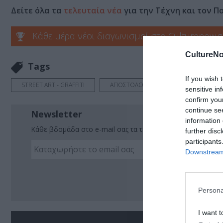
Δείτε όλα τα
τελευταία νέα
για την Τέχνη και τον Π
Κάθε μέρα νέοι διαγωνισμοί στο Culturenow.g
CultureNo
Tags
If you wish 
STREET ART - GRAFFITI
ΑΠΟΣΤΟΛΟΣ ΡΙΖΟΣ
ΔΗΜΟΣ ΑΘ
sensitive in
confirm you
continue se
Newsletter
information 
Κάθε βδομάδα στο e-mail σας τα τελευταία νέα για την Τέχ
further disc
participants
Downstream 
Ακο
Persona
I want t