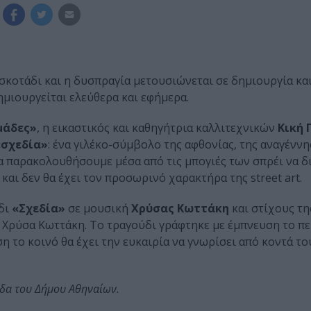
ο σκοτάδι και η δυσπραγία μετουσιώνεται σε δημιουργία κα
ημιουργείται ελεύθερα και εφήμερα.
μάδες»
, η εικαστικός και καθηγήτρια καλλιτεχνικών
Κική 
«σχεδία»
: ένα γιλέκο-σύμβολο της αφθονίας, της αναγέννη
θα παρακολουθήσουμε μέσα από τις μπογιές των σπρέι να δ
και δεν θα έχει τον προσωρινό χαρακτήρα της street art.
ύδι
«Σχεδία»
σε μουσική
Χρύσας Κωττάκη
και στίχους τ
 Χρύσα Κωττάκη. Το τραγούδι γράφτηκε με έμπνευση το πε
 το κοινό θα έχει την ευκαιρία να γνωρίσει από κοντά το
ίδα του Δήμου Αθηναίων.