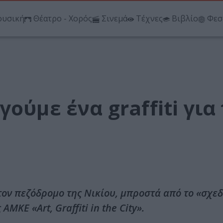
υσική
Θέατρο - Χορός
Σινεμά
Τέχνες
Βιβλίο
Φεσ
ούμε ένα graffiti για
τον πεζόδρομο της Νικίου, μπροστά από το «σχε
ΜΚΕ «Art, Graffiti in the City».