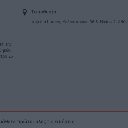
Τοποθεσία:
«σχεδία home», Κολοκοτρώνη 56 & Νικίου 2, Αθήν
ti της
θηκών.
τέρα 25
μάθετε πρώτοι όλες τις ειδήσεις