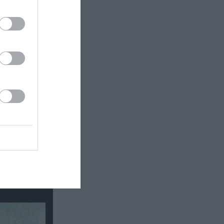
τής» &
η στην