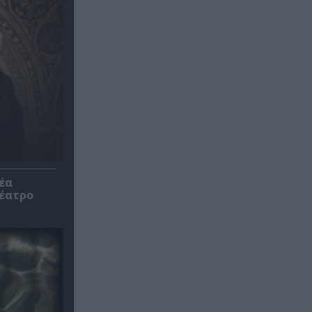
έα
θέατρο