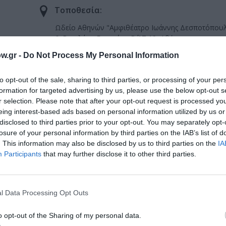
Τοποθεσία:
Ωδείο Αθηνών "Αμφιθέατρο Ιωάννης Δεσποτόπουλ
& Βασιλέως Γεωργίου Β΄ 17-19, Αθήνα
w.gr -
Do Not Process My Personal Information
Ωδείο Αθηνών
to opt-out of the sale, sharing to third parties, or processing of your per
formation for targeted advertising by us, please use the below opt-out s
r selection. Please note that after your opt-out request is processed y
υρώ (φοιτητές, πολύτεκνοι, ΑμεΑ κλπ.)
eing interest-based ads based on personal information utilized by us or
disclosed to third parties prior to your opt-out. You may separately opt-
losure of your personal information by third parties on the IAB’s list of
. This information may also be disclosed by us to third parties on the
IA
Participants
that may further disclose it to other third parties.
μάθετε πρώτοι όλες τις ειδήσεις
ολιτισμό στο
Culturenow.gr
l Data Processing Opt Outs
o opt-out of the Sharing of my personal data.
r
Δες