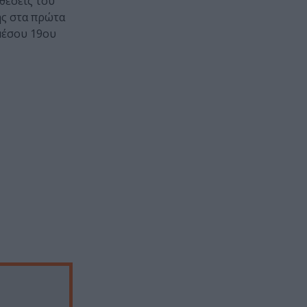
θέσεις του
ής στα πρώτα
μέσου 19ου