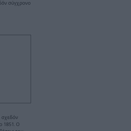
εδόν σύγχρονο
, σχεδόν
ο 1851. Ο