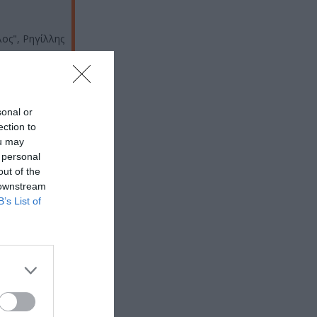
ος", Ρηγίλλης
sonal or
ection to
ou may
 personal
out of the
 downstream
B’s List of
 εδώ!
❯