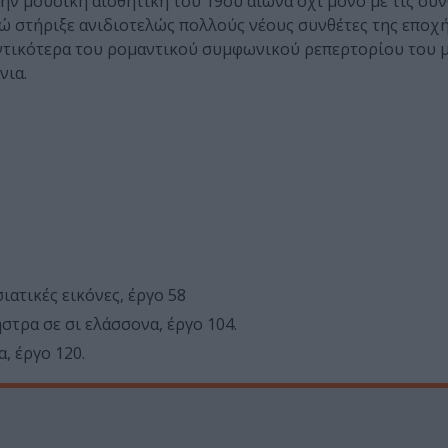
ην μουσική αισθητική του 19ου αιώνα όχι μόνο με τις συν
 ενώ στήριξε ανιδιοτελώς πολλούς νέους συνθέτες της εποχ
αντικότερα του ρομαντικού συμφωνικού ρεπερτορίου του 
νια.
ατικές εικόνες, έργο 58
στρα σε σι ελάσσονα, έργο 104.
, έργο 120.