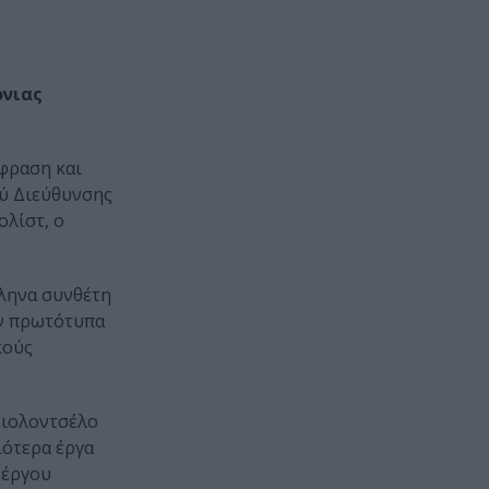
νιας
κφραση και
ού Διεύθυνσης
ολίστ, ο
λληνα συνθέτη
υν πρωτότυπα
κούς
βιολοντσέλο
ιότερα έργα
 έργου