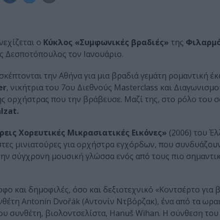
νεχίζεται ο
Κύκλος «Συμφωνικές βραδιές»
της
Φιλαρμό
ς Δεσποτόπουλος τον Ιανουάριο.
ισκέπτονται την Αθήνα για μια βραδιά γεμάτη ρομαντική έ
er
, νικήτρια του 7ου Διεθνούς Masterclass και Διαγωνισμ
ς ορχήστρας που την βράβευσε. Μαζί της, στο ρόλο του σ
lzat.
ρεις Χορευτικές Μικρασιατικές Εικόνες»
(2006) του Έ
αστες μινιατούρες για ορχήστρα εγχόρδων, που συνδυάζο
 την σύγχρονη μουσική γλώσσα ενός από τους πιο σημαντι
φο και δημοφιλές, όσο και δεξιοτεχνικό «Κοντσέρτο για 
υνθέτη Antonín Dvořák (Αντονίν Ντβόρζακ), ένα από τα ωρα
του συνθέτη, βιολοντσελίστα, Hanuš Wihan. Η σύνθεση του