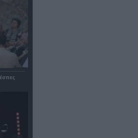
ρέσπες