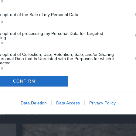
In
o opt-out of the Sale of my Personal Data.
In
ΣΤΡΑ ΑΘΗΝΩΝ
to opt-out of processing my Personal Data for Targeted
ing.
In
νη και τον Πολιτισμό!
o opt-out of Collection, Use, Retention, Sale, and/or Sharing
ersonal Data that Is Unrelated with the Purposes for which it
lected.
In
λουθήστε το Culturenow.gr
CONFIRM
Data Deletion
Data Access
Privacy Policy
χετικά Άρθρα