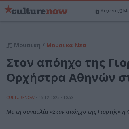
Ατζέντα
Μο
Μουσική /
Μουσικά Νέα
Στον απόηχο της Γιο
Ορχήστρα Αθηνών σ
CULTURENOW
/
26-12-2025
/ 10:53
Με τη συναυλία «Στον απόηχο της Γιορτής» η