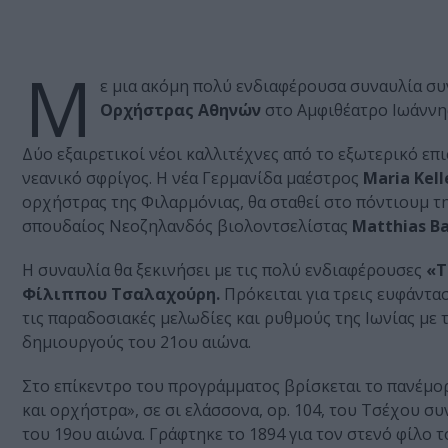
Μ
ε μια ακόμη πολύ ενδιαφέρουσα συναυλία συ
Ορχήστρας Αθηνών
στο Αμφιθέατρο Ιωάννη
Δύο εξαιρετικοί νέοι καλλιτέχνες από το εξωτερικό επ
νεανικό σφρίγος. Η νέα Γερμανίδα μαέστρος
Maria Kell
ορχήστρας της Φιλαρμόνιας, θα σταθεί στο πόντιουμ τη
σπουδαίος Νεοζηλανδός βιολοντσελίστας
Matthias Ba
Η συναυλία θα ξεκινήσει με τις πολύ ενδιαφέρουσες
«Τ
Φίλιππου Τσαλαχούρη.
Πρόκειται για τρεις ευφάντ
τις παραδοσιακές μελωδίες και ρυθμούς της Ιωνίας με
δημιουργούς του 21ου αιώνα.
Στο επίκεντρο του προγράμματος βρίσκεται το πανέμορ
και ορχήστρα», σε σι ελάσσονα, op. 104, του Τσέχου σ
του 19ου αιώνα. Γράφτηκε το 1894 για τον στενό φίλο 