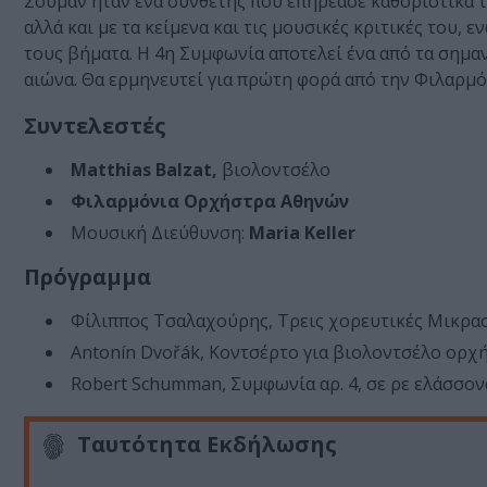
Σούμαν ήταν ένα συνθέτης που επηρέασε καθοριστικά τ
αλλά και με τα κείμενα και τις μουσικές κριτικές του,
τους βήματα. Η 4η Συμφωνία αποτελεί ένα από τα σημ
αιώνα. Θα ερμηνευτεί για πρώτη φορά από την Φιλαρμό
Συντελεστές
Matthias Balzat,
βιολοντσέλο
Φιλαρμόνια Ορχήστρα Αθηνών
Μουσική Διεύθυνση:
Maria Keller
Πρόγραμμα
Φίλιππος Τσαλαχούρης, Τρεις χορευτικές Μικρασι
Antonín Dvořák, Κοντσέρτο για βιολοντσέλο ορχή
Robert Schumman, Συμφωνία αρ. 4, σε ρε ελάσσονα
Ταυτότητα Εκδήλωσης