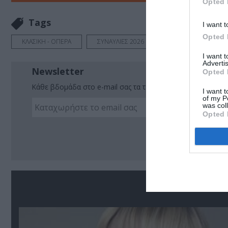
Opted 
Tags
I want t
Opted 
ΚΛΑΣΙΚΗ - ΟΠΕΡΑ
ΣΥΝΑΥΛΙΕΣ 2026
ΦΙΛΑΡΜΟΝΙΑ ΟΡΧΗ
I want 
Advertis
Newsletter
Opted 
Κάθε βδομάδα στο e-mail σας τα τελευταία νέα για την Τέχ
I want t
of my P
was col
Opted 
Ακο
Σ