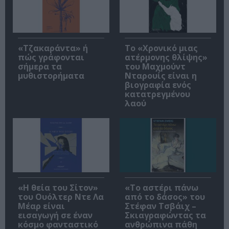
«Τζακαράντα» ή
Το «Χρονικό μιας
πώς γράφονται
ατέρμονης θλίψης»
σήμερα τα
του Μαχμούντ
μυθιστορήματα
Νταρουίς είναι η
βιογραφία ενός
κατατρεγμένου
λαού
«Η θεία του Σίτον»
«Το αστέρι πάνω
του Ουόλτερ Ντε Λα
από το δάσος» του
Μέαρ είναι
Στέφαν Τσβάιχ –
εισαγωγή σε έναν
Σκιαγραφώντας τα
κόσμο φανταστικό
ανθρώπινα πάθη