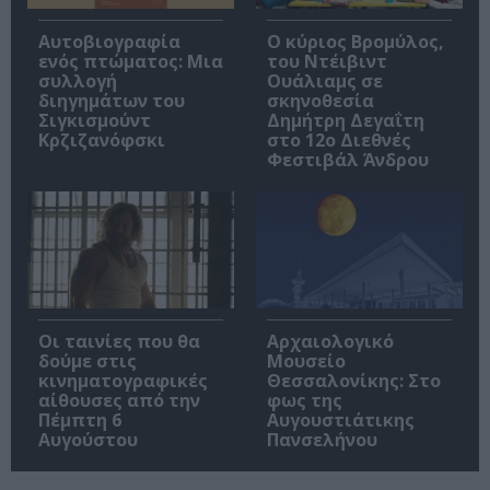
Αυτοβιογραφία
O κύριος Βρομύλος,
ενός πτώματος: Μια
του Ντέιβιντ
συλλογή
Ουάλιαμς σε
διηγημάτων του
σκηνοθεσία
Σιγκισμούντ
Δημήτρη Δεγαΐτη
Κρζιζανόφσκι
στο 12ο Διεθνές
Φεστιβάλ Άνδρου
Οι ταινίες που θα
Αρχαιολογικό
δούμε στις
Μουσείο
κινηματογραφικές
Θεσσαλονίκης: Στο
αίθουσες από την
φως της
Πέμπτη 6
Αυγουστιάτικης
Αυγούστου
Πανσελήνου