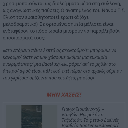
χρησιμοποιούνται ως διαλείμματα μέσα στη συλλογή,
ως αναγνωστικές παύσεις. Ο αγαπημένος του Νάνου Τ.Σ.
Έλιοτ τον ευαισθητοποιεί ερωτικά (όχι
μελοδραματικά). Σε ορισμένα σημεία μάλιστα είναι
ενδιαφέρον το πόσο ωραία μπορούν να παραβληθούν
αποσπάσματά τους:
«στα επόμενα πέντε λεπτά ας σκεφτούμε/τι μπορούμε να
κάνουμε/ ώστε να μην χάσουμε ακόμα/ μια ευκαιρία
ανωριμότητας/ μια βασιλική λεωφόρο/ απ’ το μηδέν στο
άπειρο/ αφού είσαι πάλι εσύ εκεί πέρα/ στο αχανές σύμπαν
του γκρίζου/ ορίζοντα που κοιτάζεις με δέος»
ΜΗΝ ΧΑΣΕΙΣ!
Γιανγκ Σιουάνγκ-τζι –
«Ταϊβάν: Ημερολόγιο
Ταξιδιού»: Το φετινό Διεθνές
Βραβείο Booker κυκλοφορεί