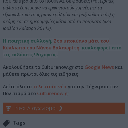
που ξεπηδά από το πουθενά, σε φράσεις («
οι Ωραίες
μάλιστα έσπευσαν/ να εμφανιστούν γυμνές με/ τα
εξωσκελετικά τους μπανιερά/ μίνι και μαξιμαλιστικά») ή
ακόμη και σε ημερομηνίες κάτω από τα ποιήματα («23
Ιουλίου Καίσαρα 2011»)
.
Η ποιητική συλλογή,
Στο υποκύανο μάτι του
Κύκλωπα
του
Νάνου Βαλαωρίτη
, κυκλοφορεί από
τις εκδόσεις
Ψυχογιός
.
Ακολουθήστε το Culturenow.gr στο
Google News
και
μάθετε πρώτοι όλες τις ειδήσεις
Δείτε όλα τα
τελευταία νέα
για την Τέχνη και τον
Πολιτισμό στο
Culturenow.gr
Νέοι Διαγωνισμοί
❯
Tags