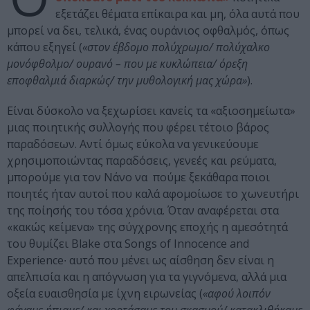
εξετάζει θέματα επίκαιρα και μη, όλα αυτά που
μπορεί να δει, τελικά, ένας ουράνιος οφθαλμός, όπως
κάπου εξηγεί (
«στον έβδομο πολύχρωμο/ πολύχαλκο
μονόφθολμο/ ουρανό – που με κυκλώπεια/ όρεξη
εποφθαλμιά διαρκώς/ την μυθολογική μας χώρα»
).
Είναι δύσκολο να ξεχωρίσει κανείς τα «αξιοσημείωτα»
μιας ποιητικής συλλογής που φέρει τέτοιο βάρος
παραδόσεων. Αντί όμως εύκολα να γενικεύουμε
χρησιμοποιώντας παραδόσεις, γενεές και ρεύματα,
μπορούμε για τον Νάνο να πούμε ξεκάθαρα ποιοι
ποιητές ήταν αυτοί που καλά αφομοίωσε το χωνευτήρι
της ποίησής του τόσα χρόνια. Όταν αναφέρεται στα
«κακώς κείμενα» της σύγχρονης εποχής η αμεσότητά
του θυμίζει Blake στα Songs of Innocence and
Experience∙ αυτό που μένει ως αίσθηση δεν είναι η
απελπισία και η απόγνωση για τα γιγνόμενα, αλλά μια
οξεία ευαισθησία με ίχνη ειρωνείας (
«αφού λοιπόν