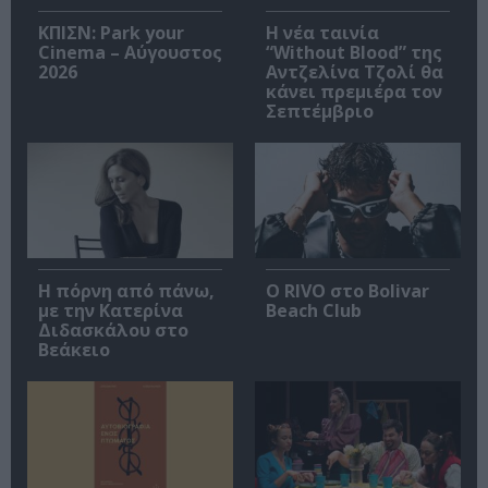
ΚΠΙΣΝ: Park your
Η νέα ταινία
Cinema – Αύγουστος
“Without Blood” της
2026
Αντζελίνα Τζολί θα
κάνει πρεμιέρα τον
Σεπτέμβριο
Η πόρνη από πάνω,
Ο RIVO στο Bolivar
με την Κατερίνα
Beach Club
Διδασκάλου στο
Βεάκειο