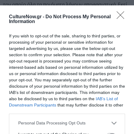
τον οποίο όλα τα ποιήματα λήγουν αποφασιστικά. Εκεί
είναι που ο Νάνος χρησιμοποιεί πιο πολύ νόημα και
CultureNow.gr -
Do Not Process My Personal
όχι μόνο ήχο. Πιο αναλυτικά, υπάρχουν ποιήματα που
Information
δίνουν την αίσθηση ότι απλώς προσλαμβάνονται
ηχητικά και συντακτικά, χωρίς να είναι δυνατή η
If you wish to opt-out of the sale, sharing to third parties, or
διείσδυση στο λεξικό περιεχόμενο, τόσο γρήγορα που
processing of your personal or sensitive information for
εναλλάσσονται οι νοητικοί χώροι. Αυτό συμβαίνει
targeted advertising by us, please use the below opt-out
διότι, όπως σημειώθηκε, ο ποιητής δεν σκέφτεται
section to confirm your selection. Please note that after your
opt-out request is processed you may continue seeing
λεξικά (κατά κύριο λόγο). Στο τέλος των ποιημάτων,
interest-based ads based on personal information utilized by
όμως, έστω και για δυο στίχους, ήχος και νόημα
us or personal information disclosed to third parties prior to
συνήθως συμφιλιώνονται, με αποτέλεσμα το όλο
your opt-out. You may separately opt-out of the further
ποίημα να δίνει την εντύπωση ενός βαθέως λογικού
disclosure of your personal information by third parties on the
οικοδομήματος. Τέτοιες αποφασιστικές λήξεις
IAB’s list of downstream participants. This information may
βλέπουμε και στον Blake. Ο Νάνος ακόμη χρησιμοποιεί
also be disclosed by us to third parties on the
IAB’s List of
την ομοηχία (ή σχεδόν ομοηχία) ως αφορμή συνέχισης
Downstream Participants
that may further disclose it to other
third parties.
του στίχου, χωρίς άμεσο ρυθμικό αποτέλεσμα. Έχει
διαβάσει καλά τις ομοιοκαταληξίες του Auden, δεν τις
Personal Data Processing Opt Outs
τοποθετεί όμως στο τέλος του στίχου όπως εκείνος,
σκοπός δεν είναι να χαροποιήσει αλλά να ερεθίσει τον