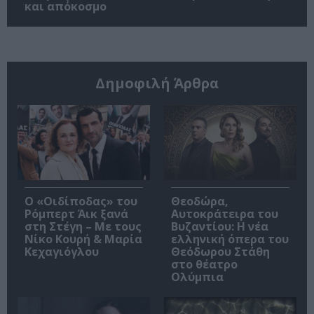
και απόκοσμο
Δημοφιλή Άρθρα
O «Οιδίποδας» του
Θεοδώρα,
Ρόμπερτ Άικ ξανά
Αυτοκράτειρα του
στη Στέγη – Με τους
Βυζαντίου: Η νέα
Νίκο Κουρή & Μαρία
ελληνική όπερα του
Κεχαγιόγλου
Θεόδωρου Στάθη
στο θέατρο
Ολύμπια