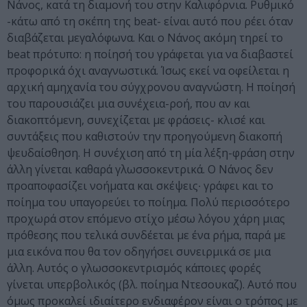
Νάνος, κατά τη διαμονή του στην Καλιφόρνια. Ρυθμικό
-κάτω από τη σκέπη της beat- είναι αυτό που ρέει όταν
διαβάζεται μεγαλόφωνα. Και ο Νάνος ακόμη τηρεί το
beat πρότυπο: η ποίησή του γράφεται για να διαβαστεί
προφορικά όχι αναγνωστικά. Ίσως εκεί να οφείλεται η
αρχική αμηχανία του σύγχρονου αναγνώστη. Η ποίησή
του παρουσιάζει μια συνέχεια-ροή, που αν και
διακοπτόμενη, συνεχίζεται με φράσεις- κλισέ και
συντάξεις που καθιστούν την προηγούμενη διακοπή
ψευδαίσθηση. Η συνέχιση από τη μία λέξη-φράση στην
άλλη γίνεται καθαρά γλωσσοκεντρικά. Ο Νάνος δεν
προαποφασίζει νοήματα και σκέψεις∙ γράφει και το
ποίημα του υπαγορεύει το ποίημα. Πολύ περισσότερο
προχωρά στον επόμενο στίχο μέσω λόγου χάρη μιας
πρόθεσης που τελικά συνδέεται με ένα ρήμα, παρά με
μια εικόνα που θα τον οδηγήσει συνειρμικά σε μια
άλλη. Αυτός ο γλωσσοκεντρισμός κάποιες φορές
γίνεται υπερβολικός (βλ. ποίημα Ντεσουκαζ). Αυτό που
όμως προκαλεί ιδιαίτερο ενδιαφέρον είναι ο τρόπος με