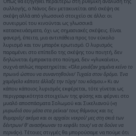
Όπως θα εξηγηθεί περαιτέρω στη ρυθμική ανάλυση της
συλλογής, ο Νάνος δεν μετακινείται από σκέψη σε
σκέψη αλλά από γλωσσικό στοιχείο σε άλλο: οι
συνειρμοί του κινούνται ως γλωσσικά
κατασκευάσματα, όχι ως σημασιακές σκέψεις. Είναι
φανερή, έπειτα, μια αντιπάθεια προς τον εύκολο
λυρισμό και τον μπαρόκ ερωτισμό. Ο λυρισμός
παραμένει στο επίπεδο της σκέψης του ποιητή, δεν
δηλώνεται έμπρακτα στο ποίημα, δεν «γλυκαίνει»,
συχνά απλώς παρατηρείται: «
Όλα μοιάζαν χαμένα κείνο το
πρωινό ώσπου να συναντηθούνε/ Τυχαία στον δρόμο. Ένα
χαμόγελο κάποτε άλλαξε την τύχη/ του κόσμου.»
Κι αν
κάπου κάποιος λυρισμός εκφέρεται, τότε γίνεται ως
περιγραφικότητα στοιχείων της φύσης και φέρνει στο
μυαλό αποσπάσματα Σολωμού και Σικελιανού (
«η
μυρωδιά σου μέσα στα ρείκια/ τους θάμνους και τις
θυμαριές/ ακόμα και οι αρχαίοι νεκροί/ μες στη σκιά των
δέντρων/ θ’ ανασήκωναν το κεφάλι τους/ να σε δούνε να
περνάς»
). Τέτοιες στιγμές θα μπορούσαμε να πούμε ότι