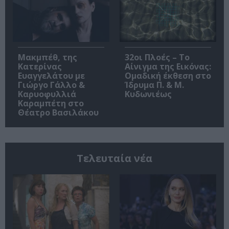
Μακμπέθ, της
32οι Πλοές – Το
Κατερίνας
Αίνιγμα της Εικόνας:
Ευαγγελάτου με
Ομαδική έκθεση στο
Γιώργο Γάλλο &
Ίδρυμα Π. & Μ.
Καρυοφυλλιά
Κυδωνιέως
Καραμπέτη στο
Θέατρο Βασιλάκου
Τελευταία νέα