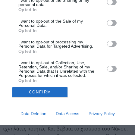
I want to opt-out of the Sharing of my
personal data.
αναγνώστη (
«όταν βρέθηκαν ο ένας δίπλα στον άλλον/ στο
Opted In
στρατόπεδο των γυναικών/ χωρίς να γνωρίζουν καλά/ καλά
σε ποιο έργο, ποίημα, φύλο,/ φίλο, σε ποια γλώσσα ανήκαν/
I want to opt-out of the Sale of my
Personal Data.
από τις δυο»
). Ο διασκελισμός στην ποίησή του γίνεται
Opted In
περισσότερο τόπος παρά έκπληξη∙ υπάρχουν στιγμές,
I want to opt-out of processing my
ωστόσο, που μας θυμίζει ότι δεν αλλάζει στίχο
Personal Data for Targeted Advertising.
καθόλου τυχαία (
«κι αναρωτήθηκα τι κέρδισα/ τι
Opted In
έχασα και τι δεν έχω πια/ να χάσω»
). Όλα αυτά σε
I want to opt-out of Collection, Use,
μια γλώσσα μεικτή αλλά (πολύ) νόμιμη, που θυμίζει
Retention, Sale, and/or Sharing of my
Personal Data that Is Unrelated with the
προσπάθειες φυσικής αναβίωσης παλαιών ριζικών
Purposes for which it was collected.
εννοιών, αλλά και ομαλής προσθήκης νέων, κατά το
Opted In
σολωμικό πρότυπο.
CONFIRM
Αυτό που θα μας μείνει σίγουρα είναι κάποιες
πολύτιμες σκέψεις περί Ποιητικής, καλά κρυμμένες,
όπως αυτή που αντιμετωπίζει την Ποίηση ως νεκρή
Data Deletion
Data Access
Privacy Policy
από αφύσικο θάνατο την αιτία του οποίου αναζητούν οι
ιχνηλάτες ποιητές. Και βέβαια το χιούμορ του Νάνου,