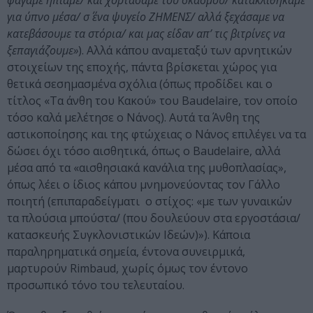
φάγαμε ήπιαμε/ και χορτάσαμε του σκασμού/ κατακλιθήκαμε
για ύπνο μέσα/ σ΄ ένα ψυγείο ΖΗΜΕΝΣ/ αλλά ξεχάσαμε να
κατεβάσουμε τα στόρια/ και μας είδαν απ’ τις βιτρίνες να
ξεπαγιάζουμε»
). Αλλά κάπου αναμεταξύ των αρνητικών
στοιχείων της εποχής, πάντα βρίσκεται χώρος για
θετικά σεσημασμένα σχόλια (όπως προδίδει και ο
τίτλος «Τα άνθη του Κακού» του Baudelaire, τον οποίο
τόσο καλά μελέτησε ο Νάνος). Αυτά τα Άνθη της
αστικοποίησης και της φτώχειας ο Νάνος επιλέγει να τα
δώσει όχι τόσο αισθητικά, όπως ο Baudelaire, αλλά
μέσα από τα «αισθησιακά κανάλια της μυθοπλασίας»,
όπως λέει ο ίδιος κάπου μνημονεύοντας τον Γάλλο
ποιητή (επιπαραδείγματι ο στίχος: «με των γυναικών
τα πλούσια μπούστα/ (που δουλεύουν στα εργοστάσια/
κατασκευής Συγκλονιστικών Ιδεών)»). Κάποια
παραληρηματικά σημεία, έντονα συνειρμικά,
μαρτυρούν Rimbaud, χωρίς όμως τον έντονο
προσωπικό τόνο του τελευταίου.