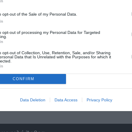
In
o opt-out of the Sale of my Personal Data.
In
to opt-out of processing my Personal Data for Targeted
ing.
In
o opt-out of Collection, Use, Retention, Sale, and/or Sharing
ersonal Data that Is Unrelated with the Purposes for which it
lected.
In
CONFIRM
5»:
Σπύρος Κακατσάκης – Ανακρίνοντας το Σκο
Παρουσίαση του βιβλίου στα Public Συντάγ
Data Deletion
Data Access
Privacy Policy