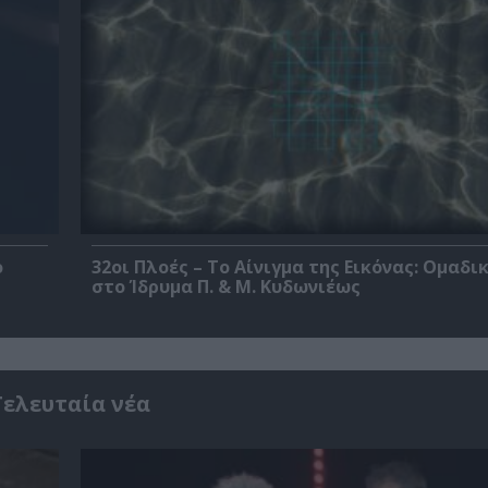
ο
32οι Πλοές – Το Αίνιγμα της Εικόνας: Ομαδι
στο Ίδρυμα Π. & Μ. Κυδωνιέως
Τελευταία νέα