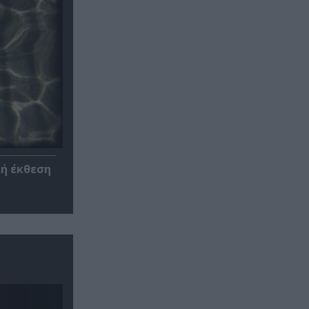
κή έκθεση