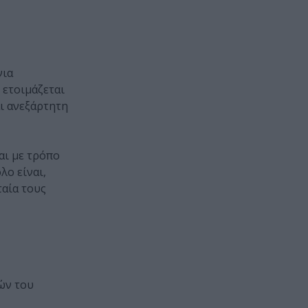
νια
 ετοιμάζεται
αι ανεξάρτητη
αι με τρόπο
λο είναι,
ταία τους
μών του