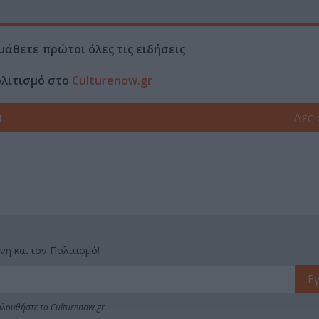
μάθετε πρώτοι όλες τις ειδήσεις
ολιτισμό στο
Culturenow.gr
r
Δες
νη και τον Πολιτισμό!
λουθήστε το Culturenow.gr