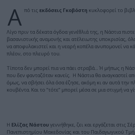
Α
πό τις
εκδόσεις Γκοβόστη
κυκλοφορεί το βιβλ
Λίγο πριν τα δέκατα όγδοα γενέθλιά της, η Νάστια πιστ
βασανιστικής αναμονής και ατέλειωτης υποκρισίας, όλα
να αποφυλακιστεί και η νεαρή κοπέλα ανυπομονεί να κά
πλέον, στο πλευρό του.
Τίποτα δεν μπορεί πια να πάει στραβά… Ή μήπως η Νάστ
που δεν φανταζόταν κανείς. Η Νάστια θα αναγκαστεί από
όμως, να σβήσει όλα όσα έζησε, ακόμη κι αν αυτά την π
κουβέντα. Και το “τότε” μπορεί μέσα σε μια στιγμή να γί
Η
Ελίζας Νάστου
γεννήθηκε, ζει και εργάζεται στις 
Πανεπιστημίου Μακεδονίας και του Παιδαγωγικού Τμή