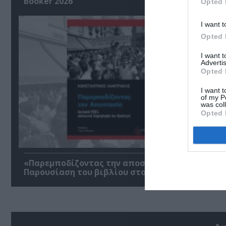
Booker 2026
Opted 
I want t
Opted 
I want 
Advertis
Opted 
I want t
of my P
was col
Opted 
«Παρεμποδίζοντας την αποστασία, Ιουλιανά 196
Παρουσίαση του βιβλίου στο Μεταξουργείο