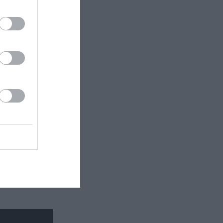
τάδι:
ματος