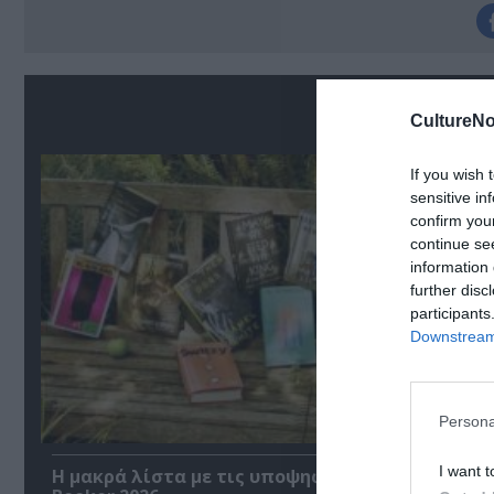
Σ
CultureNo
If you wish 
sensitive in
confirm you
continue se
information 
further disc
participants
Downstream 
Persona
I want t
Η μακρά λίστα με τις υποψηφιότητες για το Βρ