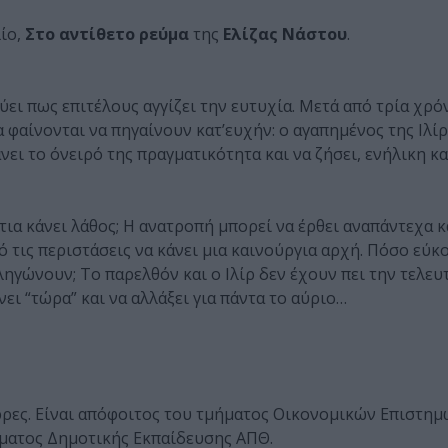
ίο,
Στο αντίθετο ρεύμα
της
Ελίζας Νάστου
.
εύει πως επιτέλους αγγίζει την ευτυχία. Μετά από τρία χρό
 φαίνονται να πηγαίνουν κατ’ευχήν: ο αγαπημένος της Ιλίρ
νει το όνειρό της πραγματικότητα και να ζήσει, ενήλικη κ
ια κάνει λάθος; Η ανατροπή μπορεί να έρθει αναπάντεχα κ
 τις περιστάσεις να κάνει μια καινούργια αρχή. Πόσο εύκο
ληγώνουν; Το παρελθόν και ο Ιλίρ δεν έχουν πει την τελευ
νει “τώρα” και να αλλάξει για πάντα το αύριο…
Σέρρες. Είναι απόφοιτος του τμήματος Οικονομικών Επιστη
ματος Δημοτικής Εκπαίδευσης ΑΠΘ.