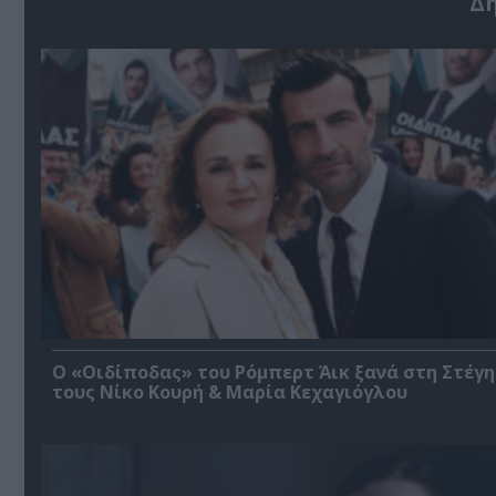
Δ
O «Οιδίποδας» του Ρόμπερτ Άικ ξανά στη Στέγη
τους Νίκο Κουρή & Μαρία Κεχαγιόγλου