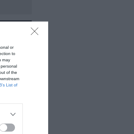
sonal or
ection to
ou may
 personal
out of the
 downstream
B’s List of