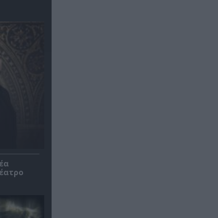
έα
θέατρο