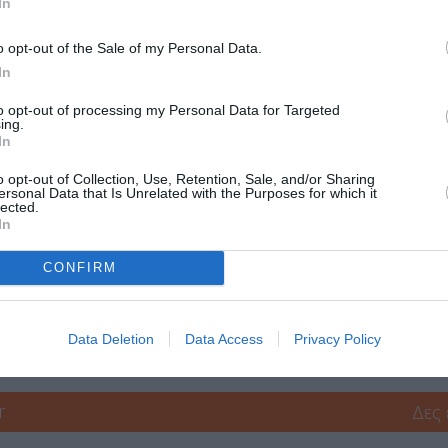
Τοποθεσία:
In
Θέατρο του Νέου Κόσμου – Κεντρική Σκηνή, Αντισ
o opt-out of the Sale of my Personal Data.
Θαρύπου, Αθήνα
In
Θέατρο του Νέου Κόσμου
to opt-out of processing my Personal Data for Targeted
ing.
In
o opt-out of Collection, Use, Retention, Sale, and/or Sharing
ersonal Data that Is Unrelated with the Purposes for which it
lected.
In
CONFIRM
μάθετε πρώτοι όλες τις ειδήσεις
Data Deletion
Data Access
Privacy Policy
ολιτισμό στο
Culturenow.gr
r
Δες