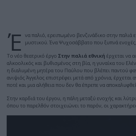
Έ
να παλιό, ερειπωμένο βενζινάδικο στην παλιά ε
μυστικού. Ένα Ψυχοσάββατο που ξυπνά ενοχές,
Το νέο θεατρικό έργο
Στην παλιά εθνική
έρχεται να α
αλκοολικός και βυθισμένος στη βία, η γυναίκα του Ελέ
η διαλυμένη μητέρα του Παύλου που βλέπει παντού φαν
ανιψιός Άγγελος επιστρέφει μετά από χρόνια, έρχεται 
ποτέ και μια αλήθεια που δεν θα έπρεπε να αποκαλυφθεί
Στην καρδιά του έργου, η πάλη μεταξύ ενοχής και λύτ
όπου το παρελθόν στοιχειώνει το παρόν, οι χαρακτήρες