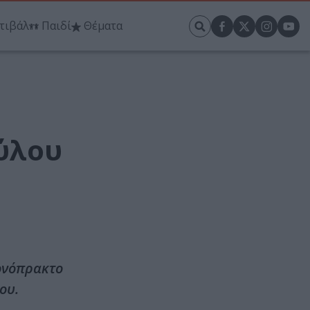
τιβάλ
Παιδί
Θέματα
ούλου
ονόπρακτο
ου.