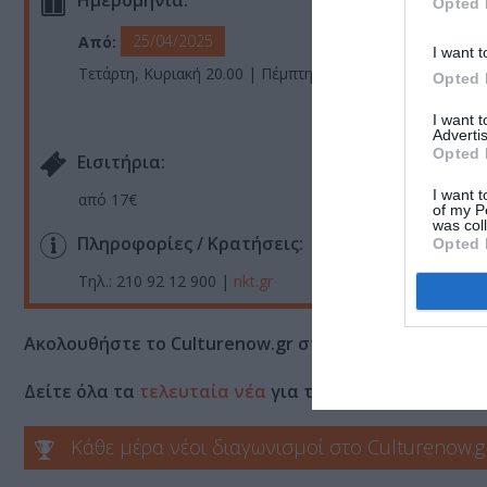
Ημερομηνία:
Opted 
25/04/2025
Από:
I want t
Τετάρτη, Κυριακή 20.00 | Πέμπτη έως Σάββατο 21.00
Opted 
I want 
Advertis
Opted 
Eισιτήρια:
I want t
από 17€
of my P
was col
Πληροφορίες / Κρατήσεις:
Opted 
Τηλ.: 210 92 12 900 |
nkt.gr
Ακολουθήστε το Culturenow.gr στο
Google News
και 
Δείτε όλα τα
τελευταία νέα
για την Τέχνη και τον Π
Κάθε μέρα νέοι διαγωνισμοί στο Culturenow.g