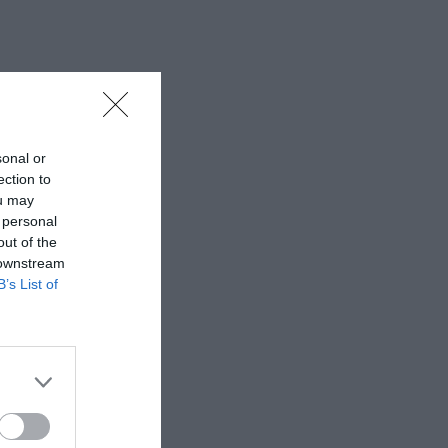
sonal or
ection to
ou may
 personal
out of the
 downstream
B’s List of
ιάνα