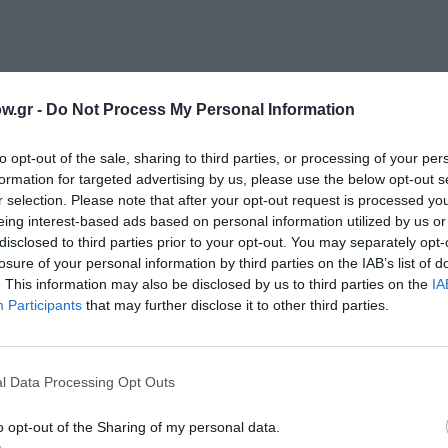
w.gr -
Do Not Process My Personal Information
to opt-out of the sale, sharing to third parties, or processing of your per
formation for targeted advertising by us, please use the below opt-out s
r selection. Please note that after your opt-out request is processed y
eing interest-based ads based on personal information utilized by us or
disclosed to third parties prior to your opt-out. You may separately opt-
losure of your personal information by third parties on the IAB’s list of
ρη, Δανάη Τζεννέτογλου
. This information may also be disclosed by us to third parties on the
IA
Participants
that may further disclose it to other third parties.
ηλιώνης, Μαρία Προϊστάκη, Φανή Παναγιωτίδου, Αιλ
l Data Processing Opt Outs
o opt-out of the Sharing of my personal data.