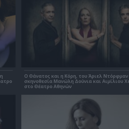
βη
Ο Θάνατος και η Κόρη, του Άριελ Ντόρφμαν
έατρο
σκηνοθεσία Μανώλη Δούνια και Αιμίλιου Χ
στο Θέατρο Αθηνών