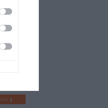
θένους 7 &
 εδώ!
❯