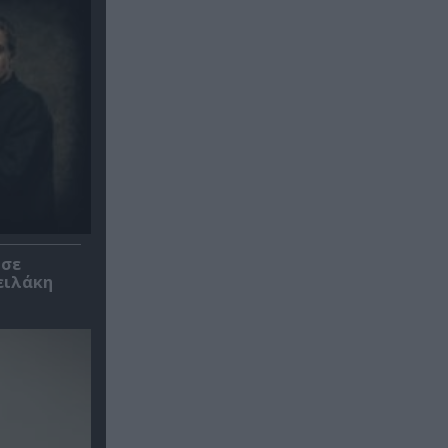
 σε
ειλάκη