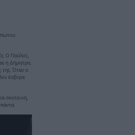
είπωτου
ς. Ο Παύλος,
αι η Δήμητρα,
 της. Όταν ο
 δεν έσβησε
ρα σκοτεινή,
 πάντα.